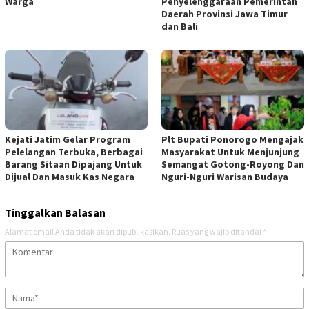
Warga
Penyelenggaraan Pemerintah
Daerah Provinsi Jawa Timur
dan Bali
Kejati Jatim Gelar Program
Plt Bupati Ponorogo Mengajak
Pelelangan Terbuka, Berbagai
Masyarakat Untuk Menjunjung
Barang Sitaan Dipajang Untuk
Semangat Gotong-Royong Dan
Dijual Dan Masuk Kas Negara
Nguri-Nguri Warisan Budaya
Tinggalkan Balasan
Alamat email Anda tidak akan dipublikasikan.
Ruas yang wajib ditandai
*