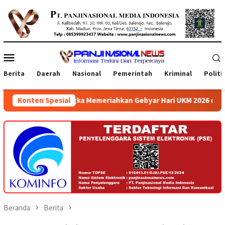
Loncat
ke
konten
Menu
Mobile
Berita
Daerah
Nasional
Pemerintah
Kriminal
Politi
ngka Memeriahkan Gebyar Hari UKM 2026 di Atrium Ambarrukmo Pl
Konten Spesial
Beranda
Berita