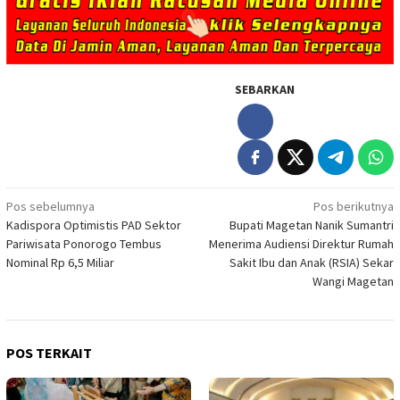
SEBARKAN
Navigasi
Pos sebelumnya
Pos berikutnya
Kadispora Optimistis PAD Sektor
Bupati Magetan Nanik Sumantri
pos
Pariwisata Ponorogo Tembus
Menerima Audiensi Direktur Rumah
Nominal Rp 6,5 Miliar
Sakit Ibu dan Anak (RSIA) Sekar
Wangi Magetan
POS TERKAIT