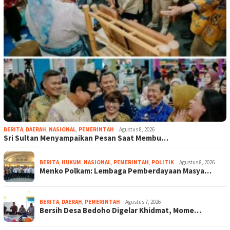
BERITA
,
DAERAH
,
NASIONAL
,
PEMERINTAH
Agustus 8, 2026
Sri Sultan Menyampaikan Pesan Saat Membu…
BERITA
,
HUKUM
,
NASIONAL
,
PEMERINTAH
,
POLITIK
Agustus 8, 2026
Menko Polkam: Lembaga Pemberdayaan Masya…
BERITA
,
DAERAH
,
PEMERINTAH
Agustus 7, 2026
Bersih Desa Bedoho Digelar Khidmat, Mome…