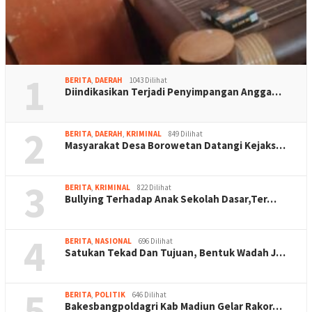
1
BERITA
,
DAERAH
1043 Dilihat
Diindikasikan Terjadi Penyimpangan Angga…
2
BERITA
,
DAERAH
,
KRIMINAL
849 Dilihat
Masyarakat Desa Borowetan Datangi Kejaks…
3
BERITA
,
KRIMINAL
822 Dilihat
Bullying Terhadap Anak Sekolah Dasar,Ter…
4
BERITA
,
NASIONAL
696 Dilihat
Satukan Tekad Dan Tujuan, Bentuk Wadah J…
5
BERITA
,
POLITIK
646 Dilihat
Bakesbangpoldagri Kab Madiun Gelar Rakor…