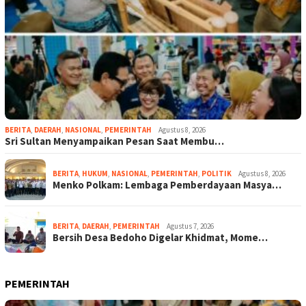
BERITA
,
DAERAH
,
NASIONAL
,
PEMERINTAH
Agustus 8, 2026
Sri Sultan Menyampaikan Pesan Saat Membu…
BERITA
,
HUKUM
,
NASIONAL
,
PEMERINTAH
,
POLITIK
Agustus 8, 2026
Menko Polkam: Lembaga Pemberdayaan Masya…
BERITA
,
DAERAH
,
PEMERINTAH
Agustus 7, 2026
Bersih Desa Bedoho Digelar Khidmat, Mome…
PEMERINTAH