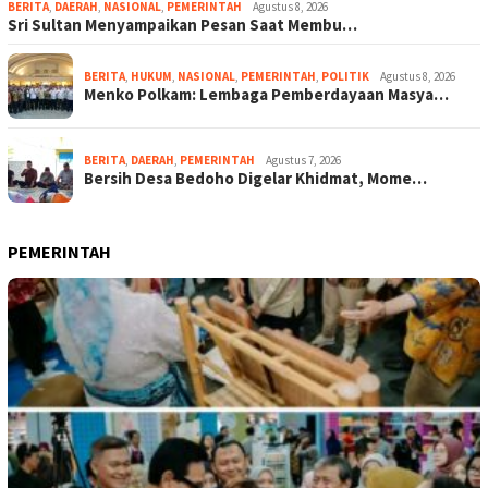
BERITA
,
DAERAH
,
NASIONAL
,
PEMERINTAH
Agustus 8, 2026
Sri Sultan Menyampaikan Pesan Saat Membu…
BERITA
,
HUKUM
,
NASIONAL
,
PEMERINTAH
,
POLITIK
Agustus 8, 2026
Menko Polkam: Lembaga Pemberdayaan Masya…
BERITA
,
DAERAH
,
PEMERINTAH
Agustus 7, 2026
Bersih Desa Bedoho Digelar Khidmat, Mome…
PEMERINTAH