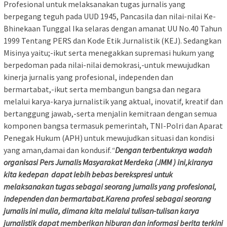
Profesional untuk melaksanakan tugas jurnalis yang
berpegang teguh pada UUD 1945, Pancasila dan nilai-nilai Ke-
Bhinekaan Tunggal Ika selaras dengan amanat UU No.40 Tahun
1999 Tentang PERS dan Kode Etik Jurnalistik (KEJ). Sedangkan
Misinya yaitu;-ikut serta menegakkan supremasi hukum yang
berpedoman pada nilai-nilai demokrasi,-untuk mewujudkan
kinerja jurnalis yang profesional, independen dan
bermartabat,-ikut serta membangun bangsa dan negara
melalui karya-karya jurnalistik yang aktual, inovatif, kreatif dan
bertanggung jawab,-serta menjalin kemitraan dengan semua
komponen bangsa termasuk pemerintah, TNI-Polri dan Aparat
Penegak Hukum (APH) untuk mewujudkan situasi dan kondisi
yang aman,damai dan kondusif.
“
Dengan terbentuknya wadah
organisasi Pers Jurnalis Masyarakat Merdeka (JMM ) ini,kiranya
kita kedepan dapat lebih bebas berekspresi untuk
melaksanakan tugas sebagai seorang jurnalis yang profesional,
independen dan bermartabat.Karena profesi sebagai seorang
jurnalis ini mulia, dimana kita melalui tulisan-tulisan karya
jurnalistik dapat memberikan hiburan dan informasi berita terkini