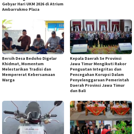
Gebyar Hari UKM 2026 di Atrium
Ambarrukmo Plaza
Bersih Desa Bedoho Digelar
Kepala Daerah Se Provinsi
Khidmat, Momentum
Jawa Timur Mengikuti Rakor
Melestarikan Tradisi dan
Penguatan Integritas dan
Mempererat Kebersamaan
Pencegahan Korupsi Dalam
Warga
Penyelenggaraan Pemerintah
Daerah Provinsi Jawa Timur
dan Bali