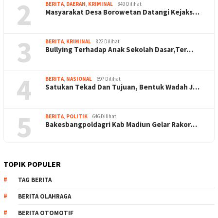
2
BERITA
,
DAERAH
,
KRIMINAL
849 Dilihat
Masyarakat Desa Borowetan Datangi Kejaks…
3
BERITA
,
KRIMINAL
822 Dilihat
Bullying Terhadap Anak Sekolah Dasar,Ter…
4
BERITA
,
NASIONAL
697 Dilihat
Satukan Tekad Dan Tujuan, Bentuk Wadah J…
5
BERITA
,
POLITIK
646 Dilihat
Bakesbangpoldagri Kab Madiun Gelar Rakor…
TOPIK POPULER
TAG BERITA
BERITA OLAHRAGA
BERITA OTOMOTIF