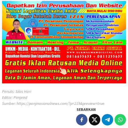
Penulis: Silas Hari
Editor: Pimpred
Sumber:
https://panjinasionalnews.com/?p=219&preview=true
SEBARKAN