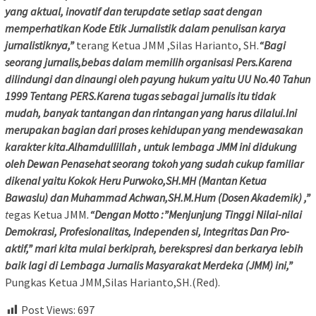
yang aktual, inovatif dan terupdate setiap saat dengan
memperhatikan Kode Etik Jurnalistik dalam penulisan karya
jurnalistiknya,”
terang Ketua JMM ,Silas Harianto, SH.
“Bagi
seorang jurnalis,bebas dalam memilih organisasi Pers.Karena
dilindungi dan dinaungi oleh payung hukum yaitu UU No.40 Tahun
1999 Tentang PERS.Karena tugas sebagai jurnalis itu tidak
mudah, banyak tantangan dan rintangan yang harus dilalui.Ini
merupakan bagian dari proses kehidupan yang mendewasakan
karakter kita.Alhamdullillah , untuk lembaga JMM ini didukung
oleh Dewan Penasehat seorang tokoh yang sudah cukup familiar
dikenal yaitu Kokok Heru Purwoko,SH.MH (Mantan Ketua
Bawaslu) dan Muhammad Achwan,SH.M.Hum (Dosen Akademik) ,”
t
egas Ketua JMM
.
“Dengan Motto :”Menjunjung Tinggi Nilai-nilai
Demokrasi, Profesionalitas, Independen si, Integritas Dan Pro-
aktif,” mari kita mulai berkiprah, berekspresi dan berkarya lebih
baik lagi di Lembaga Jurnalis Masyarakat Merdeka (JMM) ini,”
Pungkas Ketua JMM,Silas Harianto,SH.(Red).
Post Views:
697