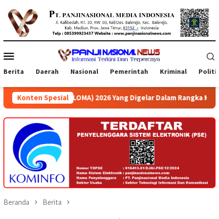
Loncat
ke
konten
Menu
Mobile
Berita
Daerah
Nasional
Pemerintah
Kriminal
Politi
LOMA) 2026 Yang Digelar Dalam Rangka Memeriahkan Gebyar Hari 
Konten Spesial
Beranda
Berita