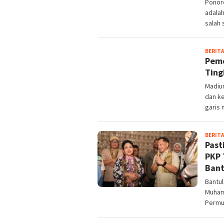
Ponoro
adala
salah
BERITA
Pemd
Ting
Madiu
dan k
garis 
BERITA
Past
PKP 
Bant
Bantul
Muham
Permu