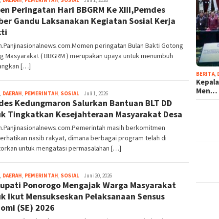
n Peringatan Hari BBGRM Ke XIII,Pemdes
er Gandu Laksanakan Kegiatan Sosial Kerja
ti
n.Panjinasionalnews.com.Momen peringatan Bulan Bakti Gotong
g Masyarakat ( BBGRM ) merupakan upaya untuk menumbuh
ngkan […]
BERITA
,
Kepala
Men…
,
DAERAH
,
PEMERINTAH
,
SOSIAL
Redaksi
Juli 1, 2026
es Kedungmaron Salurkan Bantuan BLT DD
k Tingkatkan Kesejahteraan Masyarakat Desa
n.Panjinasionalnews.com.Pemerintah masih berkomitmen
hatikan nasib rakyat, dimana berbagai program telah di
torkan untuk mengatasi permasalahan […]
,
DAERAH
,
PEMERINTAH
,
SOSIAL
Redaksi
Juni 20, 2026
Bupati Ponorogo Mengajak Warga Masyarakat
k Ikut Mensukseskan Pelaksanaan Sensus
omi (SE) 2026