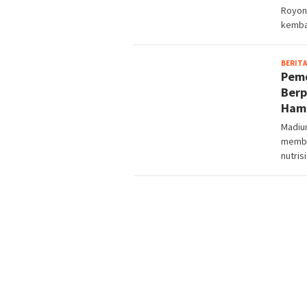
Royon
kemba
BERITA
Pemd
Berp
Hami
Madiun
membe
nutris