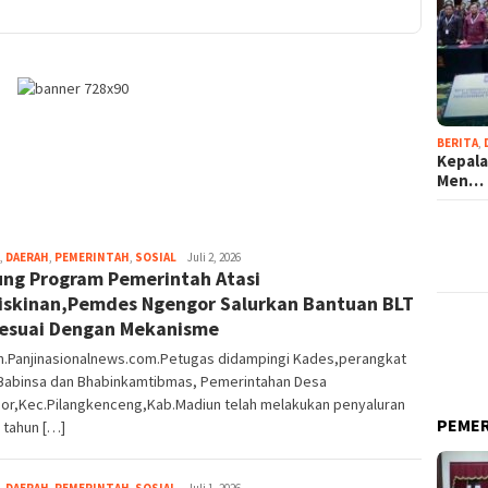
BERITA
,
Kepala
Men…
,
DAERAH
,
PEMERINTAH
,
SOSIAL
Redaksi
Juli 2, 2026
ng Program Pemerintah Atasi
skinan,Pemdes Ngengor Salurkan Bantuan BLT
esuai Dengan Mekanisme
n.Panjinasionalnews.com.Petugas didampingi Kades,perangkat
Babinsa dan Bhabinkamtibmas, Pemerintahan Desa
or,Kec.Pilangkenceng,Kab.Madiun telah melakukan penyaluran
PEME
 tahun […]
,
DAERAH
,
PEMERINTAH
,
SOSIAL
Redaksi
Juli 1, 2026