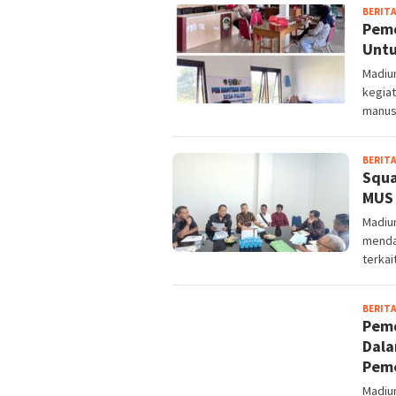
BERITA
Pemd
Unt
Madiu
kegia
manus
BERITA
Squa
MUS 
Madiu
menda
terkai
BERITA
Pemd
Dal
Peme
Madiu