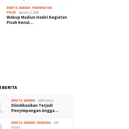
BERITA
,
DAERAH
,
PEMERINTAH
,
POLRI
Agustus 2, 2026
Wabup Madiun Hadiri Kegiatan
Pisah Kenal…
 BERITA
1
BERITA
,
DAERAH
1040 Dilihat
Diindikasikan Terjadi
Penyimpangan Angga…
2
BERITA
,
DAERAH
,
KRIMINAL
845
Dilihat