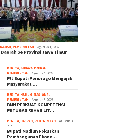
DAERAH
,
PEMERINTAH
Agustus 4, 2026
 Daerah Se Provinsi Jawa Timur
BERITA
,
BUDAYA
,
DAERAH
,
PEMERINTAH
Agustus 4, 2026
Plt Bupati Ponorogo Mengajak
Masyarakat …
BERITA
,
HUKUM
,
NASIONAL
,
PEMERINTAH
Agustus 3, 2026
BNN PERKUAT KOMPETENSI
PETUGAS REHABILIT…
BERITA
,
DAERAH
,
PEMERINTAH
Agustus 3,
2026
Bupati Madiun Fokuskan
Pembangunan Ekono…