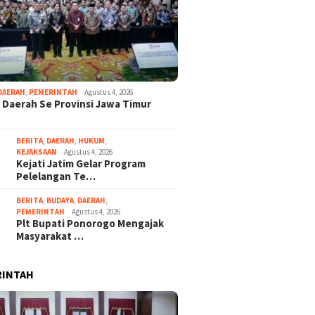
DAERAH
,
PEMERINTAH
Agustus 4, 2026
 Daerah Se Provinsi Jawa Timur
BERITA
,
DAERAH
,
HUKUM
,
KEJAKSAAN
Agustus 4, 2026
Kejati Jatim Gelar Program
Pelelangan Te…
BERITA
,
BUDAYA
,
DAERAH
,
PEMERINTAH
Agustus 4, 2026
Plt Bupati Ponorogo Mengajak
Masyarakat …
RINTAH