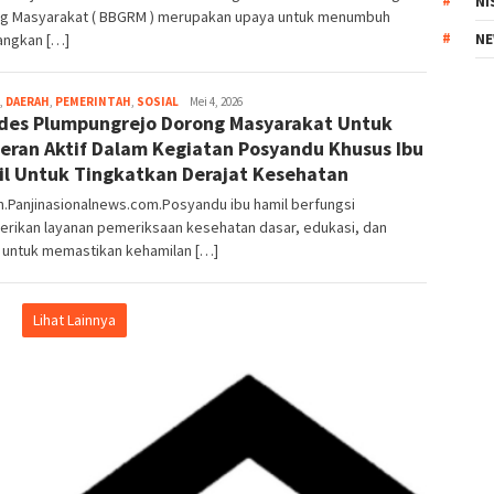
NI
g Masyarakat ( BBGRM ) merupakan upaya untuk menumbuh
ngkan […]
NE
,
DAERAH
,
PEMERINTAH
,
SOSIAL
Redaksi
Mei 4, 2026
es Plumpungrejo Dorong Masyarakat Untuk
eran Aktif Dalam Kegiatan Posyandu Khusus Ibu
l Untuk Tingkatkan Derajat Kesehatan
.Panjinasionalnews.com.Posyandu ibu hamil berfungsi
rikan layanan pemeriksaan kesehatan dasar, edukasi, dan
i untuk memastikan kehamilan […]
Lihat Lainnya