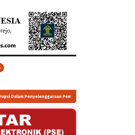
n
ggaraan Pemerintah Daerah Provinsi Jawa Timur dan Bali