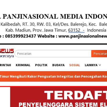
Pencaria
RINTAH
KRIMINAL
POLITIK
BUDAYA
SOSIAL
LAINNYA
or Penguatan Integritas dan Pencegahan Korupsi Dalam Penyelen