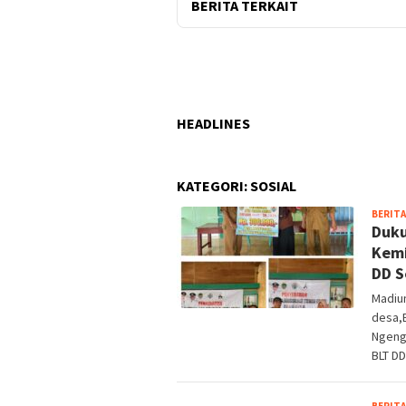
BERITA TERKAIT
HEADLINES
KATEGORI:
SOSIAL
BERITA
Duku
Kemi
DD S
Madiu
desa,
Ngeng
BLT DD
BERITA