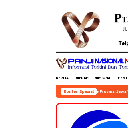
Loncat
ke
konten
BERITA
DAERAH
NASIONAL
PEME
Kepala Daerah Se Provinsi Jawa Timur Mengikuti Rak
Konten Spesial