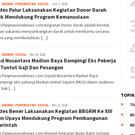
,
DAERAH
,
PEMERINTAH
,
SOSIAL
Redaksi
Juni 3, 2026
es Palur Laksanakan Kegiatan Donor Darah
uk Mendukung Program Kemanusiaan
n.Panjinasionalnews.com.Kegiatan Donor darah adalah bentuk
tan sukarela menyumbangkan darah untuk membantu sesama
ia yang membutuhkan. […]
,
DAERAH
,
SOSIAL
Redaksi
Mei 30, 2026
d Nusantara Madiun Raya Dampingi Eks Pekerja
Tuntut Gaji Dan Pesangon
n.Panjinasionalnews.com.Squad Nusantara Madiun Raya
mpingi eks pekerja Madiun Umbul Square (MUS) dalam audiensi
t hak […]
TOPIK
TA
,
DAERAH
,
PEMERINTAH
,
SOSIAL
Redaksi
Mei 22, 2026
es Bener Laksanakan Kegiatan BBGRM Ke XIII
BE
am Upaya Mendukung Program Pembangunan
rintah
BE
n.Panjinasionalnews.com.Momen Kegiatan Bulan Bakti Gotong