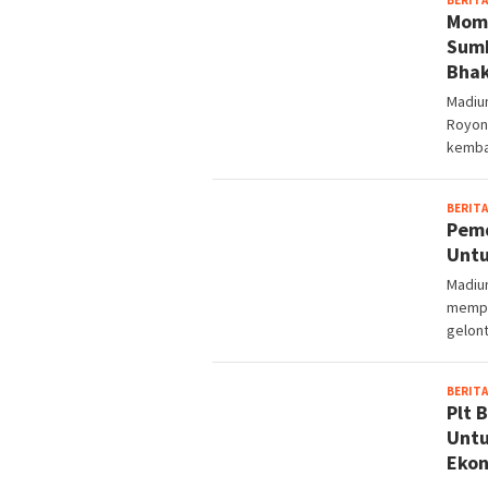
Mome
Sumb
Bhak
Madiu
Royon
kemba
BERITA
Pemd
Untu
Madiu
memper
gelon
BERITA
Plt 
Untu
Ekon