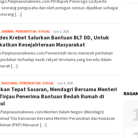
go.Panjinasionalnews.com.Plt Bupati Ponorogo Lisdyarita
h seorang pengusaha dan oleh petugas sensus dijadikan sebagai
 seorang […]
,
DAERAH
,
PEMERINTAH
,
SOSIAL
Redaksi
Juni 5, 2026
es Krebet Salurkan Bantuan BLT DD, Untuk
katkan Kesejahteraan Masyarakat
n.Panjinasionalnews.com.Pemerintah terus menaruh perhatian
epedulian terhadap nasib rakyat terutama yang berada dalam
merah […]
,
NASIONAL
,
PEMERINTAH
,
SOSIAL
Redaksi
Juni 4, 2026
ikan Tepat Sasaran, Mendagri Bersama Menteri
RAGAM
Tinjau Penerima Bantuan Bedah Rumah di
ul
.Panjinasionalnews.com.Menteri Dalam Negeri (Mendagri)
mad Tito Karnavian bersama Menteri Perumahan dan Kawasan
kiman (PKP) Maruarar […]