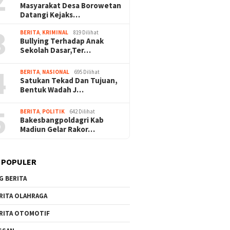
Masyarakat Desa Borowetan
Datangi Kejaks…
3
BERITA
,
KRIMINAL
819 Dilihat
Bullying Terhadap Anak
Sekolah Dasar,Ter…
4
BERITA
,
NASIONAL
695 Dilihat
Satukan Tekad Dan Tujuan,
Bentuk Wadah J…
5
BERITA
,
POLITIK
642 Dilihat
Bakesbangpoldagri Kab
Madiun Gelar Rakor…
 POPULER
G BERITA
RITA OLAHRAGA
RITA OTOMOTIF