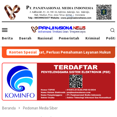
Loncat
ke
konten
Menu
Mobile
Berita
Daerah
Nasional
Pemerintah
Kriminal
Politi
si Masyarakat, Perluas Pemahaman Layanan Hukum
Konten Spesial
KPK T
Beranda
Pedoman Media Siber