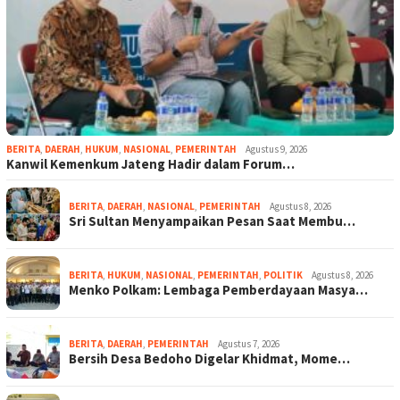
BERITA
,
DAERAH
,
HUKUM
,
NASIONAL
,
PEMERINTAH
Agustus 9, 2026
Kanwil Kemenkum Jateng Hadir dalam Forum…
BERITA
,
DAERAH
,
NASIONAL
,
PEMERINTAH
Agustus 8, 2026
Sri Sultan Menyampaikan Pesan Saat Membu…
BERITA
,
HUKUM
,
NASIONAL
,
PEMERINTAH
,
POLITIK
Agustus 8, 2026
Menko Polkam: Lembaga Pemberdayaan Masya…
BERITA
,
DAERAH
,
PEMERINTAH
Agustus 7, 2026
Bersih Desa Bedoho Digelar Khidmat, Mome…