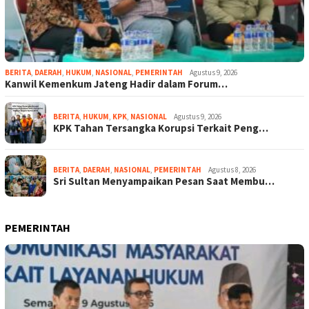
BERITA
,
DAERAH
,
HUKUM
,
NASIONAL
,
PEMERINTAH
Agustus 9, 2026
Kanwil Kemenkum Jateng Hadir dalam Forum…
BERITA
,
HUKUM
,
KPK
,
NASIONAL
Agustus 9, 2026
KPK Tahan Tersangka Korupsi Terkait Peng…
BERITA
,
DAERAH
,
NASIONAL
,
PEMERINTAH
Agustus 8, 2026
Sri Sultan Menyampaikan Pesan Saat Membu…
PEMERINTAH