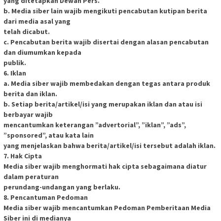
yang ditetapkan Dewan Pers.
b. Media siber lain wajib mengikuti pencabutan kutipan berita
dari media asal yang
telah dicabut.
c. Pencabutan berita wajib disertai dengan alasan pencabutan
dan diumumkan kepada
publik.
6. Iklan
a. Media siber wajib membedakan dengan tegas antara produk
berita dan iklan.
b. Setiap berita/artikel/isi yang merupakan iklan dan atau isi
berbayar wajib
mencantumkan keterangan ”advertorial”, ”iklan”, ”ads”,
”sponsored”, atau kata lain
yang menjelaskan bahwa berita/artikel/isi tersebut adalah iklan.
7. Hak Cipta
Media siber wajib menghormati hak cipta sebagaimana diatur
dalam peraturan
perundang-undangan yang berlaku.
8. Pencantuman Pedoman
Media siber wajib mencantumkan Pedoman Pemberitaan Media
Siber ini di medianya