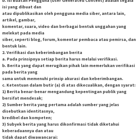
b. Isi Buatan Pengguna (User Generated Content) adalah segala
isi yang dibuat dan
atau dipublikasikan oleh pengguna media siber, antara lain,
artikel, gambar,
komentar, suara, video dan berbagai bentuk unggahan yang
melekat pada media
siber, seperti blog, forum, komentar pembaca atau pemirsa, dan
bentuk lain.
2. Verifikasi dan keberimbangan berita
a. Pada prinsipnya setiap berita harus melalui verifikasi.
b. Berita yang dapat merugikan pihak lain memerlukan verifikasi
pada berita yang
sama untuk memenuhi prinsip akurasi dan keberimbangan.
c. Ketentuan dalam butir (a) di atas dikecualikan, dengan syarat:
1) Berita benar-benar mengandung kepentingan publik yang
bersifat mendesak;
2) Sumber berita yang pertama adalah sumber yang jelas
disebutkan identitasnya,
kredibel dan kompeten;
3) Subyek berita yang harus dikonfirmasi tidak diketahui
keberadaannya dan atau
tidak dapat diwawancarai;