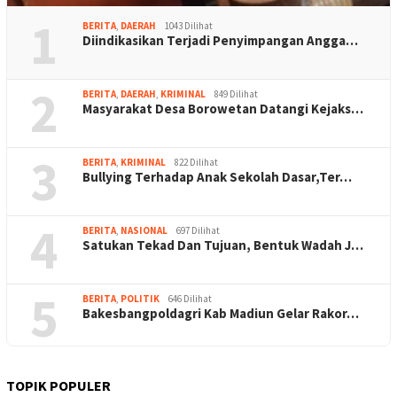
1
BERITA
,
DAERAH
1043 Dilihat
Diindikasikan Terjadi Penyimpangan Angga…
2
BERITA
,
DAERAH
,
KRIMINAL
849 Dilihat
Masyarakat Desa Borowetan Datangi Kejaks…
3
BERITA
,
KRIMINAL
822 Dilihat
Bullying Terhadap Anak Sekolah Dasar,Ter…
4
BERITA
,
NASIONAL
697 Dilihat
Satukan Tekad Dan Tujuan, Bentuk Wadah J…
5
BERITA
,
POLITIK
646 Dilihat
Bakesbangpoldagri Kab Madiun Gelar Rakor…
TOPIK POPULER