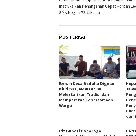
pos
Instruksikan Penanganan Cepat Korban Le
SMA Negeri 72 Jakarta
POS TERKAIT
Bersih Desa Bedoho Digelar
Kepa
Khidmat, Momentum
Jawa
Melestarikan Tradisi dan
Peng
Mempererat Kebersamaan
Penc
Warga
Peny
Daer
dan 
Plt Bupati Ponorogo
BNN 