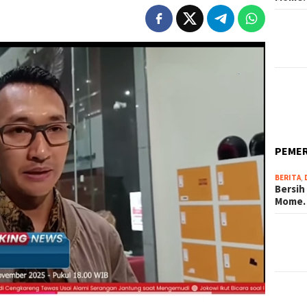
PEME
BERITA
,
Bersih
Mome