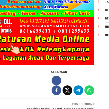
TA
BE
BE
NI
NE
SEBARKAN
Pos berikutnya
Presiden Prabowo Lantik Keanggotaan Komisi