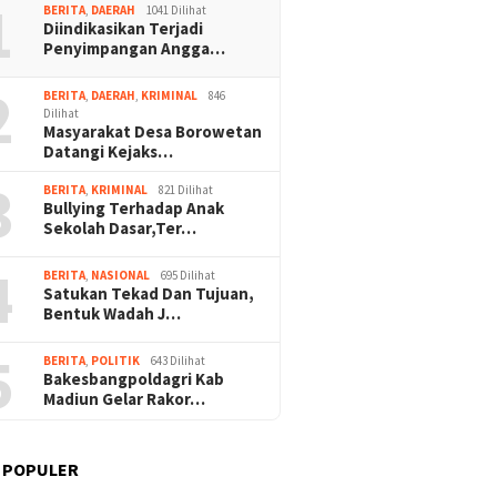
1
BERITA
,
DAERAH
1041 Dilihat
Diindikasikan Terjadi
Penyimpangan Angga…
2
BERITA
,
DAERAH
,
KRIMINAL
846
Dilihat
Masyarakat Desa Borowetan
Datangi Kejaks…
3
BERITA
,
KRIMINAL
821 Dilihat
Bullying Terhadap Anak
Sekolah Dasar,Ter…
4
BERITA
,
NASIONAL
695 Dilihat
Satukan Tekad Dan Tujuan,
Bentuk Wadah J…
5
BERITA
,
POLITIK
643 Dilihat
Bakesbangpoldagri Kab
Madiun Gelar Rakor…
 POPULER