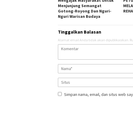
Mengajak Masyarakat Untuk
PETU
Menjunjung Semangat
MELA
Gotong-Royong Dan Nguri-
REHA
Nguri Warisan Budaya
Tinggalkan Balasan
Alamat email Anda tidak akan dipublikasikan.
Ru
Simpan nama, email, dan situs web say