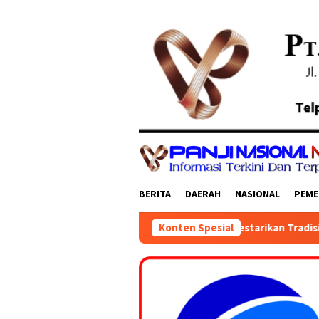
Loncat
ke
konten
BERITA
DAERAH
NASIONAL
PEME
hidmat, Momentum Melestarikan Tradisi dan Mempererat Kebers
Konten Spesial