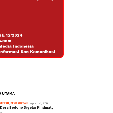
A UTAMA
DAERAH
,
PEMERINTAH
Agustus 7, 2026
 Desa Bedoho Digelar Khidmat,
…