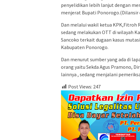
penyelidikan lebih lanjut dengan m
menjerat Bupati Ponorogo.(Dilansir
Dan melalui wakil ketua KPK,Fitro
sedang melakukan OTT di wilayah K
Sancoko terkait dugaan kasus mutas
Kabupaten Ponorogo.
Dan menurut sumber yang ada di lap
orang yaitu Sekda Agus Pramono, Di
lainnya , sedang menjalani pemeriksa
Post Views:
247