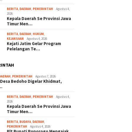
BERITA
,
DAERAH
,
PEMERINTAH
Agustus 4,
2026
Kepala Daerah Se Provinsi Jawa
Timur Men…
BERITA
,
DAERAH
,
HUKUM
,
KEJAKSAAN
Agustus 4, 2026
Kejati Jatim Gelar Program
Pelelangan Te…
RINTAH
DAERAH
,
PEMERINTAH
Agustus 7, 2026
 Desa Bedoho Digelar Khidmat,
…
BERITA
,
DAERAH
,
PEMERINTAH
Agustus 4,
2026
Kepala Daerah Se Provinsi Jawa
Timur Men…
BERITA
,
BUDAYA
,
DAERAH
,
PEMERINTAH
Agustus 4, 2026
Plt Bupati Ponorogo Mengajak