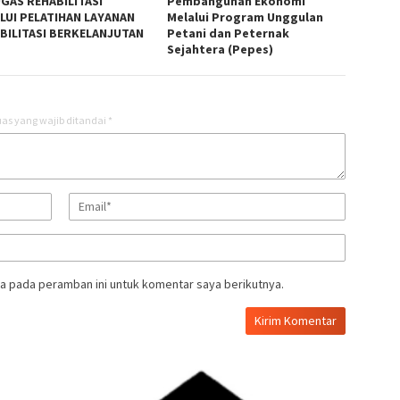
GAS REHABILITASI
Pembangunan Ekonomi
LUI PELATIHAN LAYANAN
Melalui Program Unggulan
BILITASI BERKELANJUTAN
Petani dan Peternak
Sejahtera (Pepes)
as yang wajib ditandai
*
a pada peramban ini untuk komentar saya berikutnya.