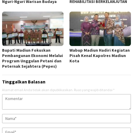
Nguri-Nguri Warisan Budaya
REHABILITASI BERKELANJUTAN
Bupati Madiun Fokuskan
Wabup Madiun Hadiri Kegiatan
Pembangunan Ekonomi Melalui
Pisah Kenal Kapolres Madiun
Program Unggulan Petani dan
Kota
Peternak Sejahtera (Pepes)
Tinggalkan Balasan
Alamat email Anda tidak akan dipublikasikan.
Ruas yang wajib ditandai
*