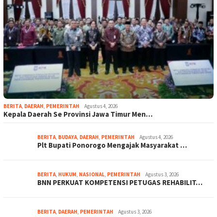
BERITA
,
DAERAH
,
PEMERINTAH
Agustus 4, 2026
Kepala Daerah Se Provinsi Jawa Timur Men…
BERITA
,
BUDAYA
,
DAERAH
,
PEMERINTAH
Agustus 4, 2026
Plt Bupati Ponorogo Mengajak Masyarakat …
BERITA
,
HUKUM
,
NASIONAL
,
PEMERINTAH
Agustus 3, 2026
BNN PERKUAT KOMPETENSI PETUGAS REHABILIT…
BERITA
,
DAERAH
,
PEMERINTAH
Agustus 3, 2026