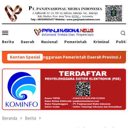
Loncat
ke
konten
Menu
Mobile
Berita
Daerah
Nasional
Pemerintah
Kriminal
Politi
 Penyelenggaraan Pemerintah Daerah Provinsi Jawa Timur dan Ba
Konten Spesial
Beranda
Berita