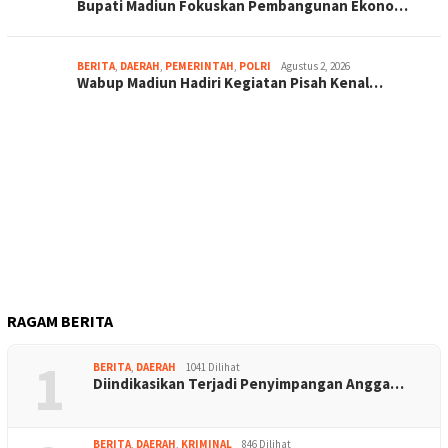
Bupati Madiun Fokuskan Pembangunan Ekono…
BERITA
,
DAERAH
,
PEMERINTAH
,
POLRI
Agustus 2, 2026
Wabup Madiun Hadiri Kegiatan Pisah Kenal…
RAGAM BERITA
1
BERITA
,
DAERAH
1041 Dilihat
Diindikasikan Terjadi Penyimpangan Angga…
BERITA
,
DAERAH
,
KRIMINAL
846 Dilihat