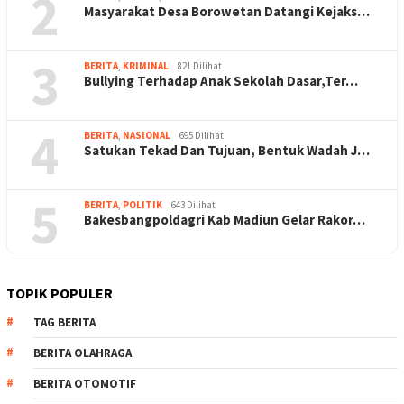
2
Masyarakat Desa Borowetan Datangi Kejaks…
3
BERITA
,
KRIMINAL
821 Dilihat
Bullying Terhadap Anak Sekolah Dasar,Ter…
4
BERITA
,
NASIONAL
695 Dilihat
Satukan Tekad Dan Tujuan, Bentuk Wadah J…
5
BERITA
,
POLITIK
643 Dilihat
Bakesbangpoldagri Kab Madiun Gelar Rakor…
TOPIK POPULER
TAG BERITA
BERITA OLAHRAGA
BERITA OTOMOTIF