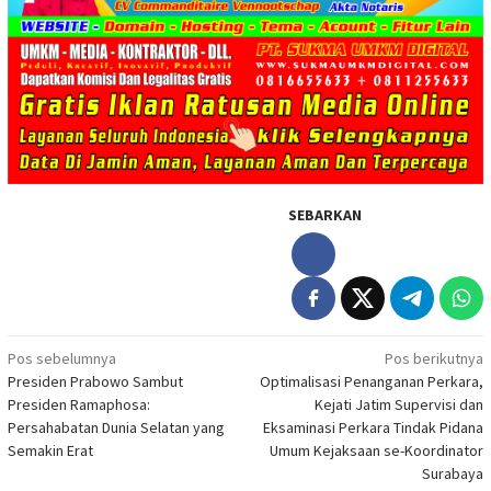
SEBARKAN
Navigasi
Pos sebelumnya
Pos berikutnya
Presiden Prabowo Sambut
Optimalisasi Penanganan Perkara,
pos
Presiden Ramaphosa:
Kejati Jatim Supervisi dan
Persahabatan Dunia Selatan yang
Eksaminasi Perkara Tindak Pidana
Semakin Erat
Umum Kejaksaan se-Koordinator
Surabaya