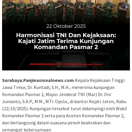
Surabaya.Panjinasionalnews.com
.Kepala Kejaksaan Tinggi
Jawa Timur, Dr. Kuntadi, S.H., M.H., menerima kunjungan
Komandan Pasmar 2, Mayor Jenderal TNI (Mar) Dr. Oni
Junianto, S.A.P., M.M., M.Tr. Opsla., di kantor Kejati Jatim, Rabu
(22/10/2025). Kunjungan tersebut turut didampingi oleh Wakil
Komandan Pasmar 2 serta para Asisten Komandan Pasmar 2,
dan berlangsung dalam suasana penuh keakraban dan
semangat kebersamaan.