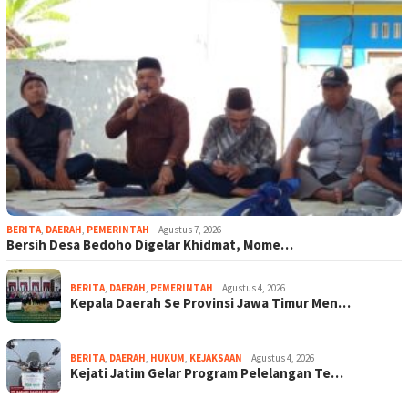
BERITA
,
DAERAH
,
PEMERINTAH
Agustus 7, 2026
Bersih Desa Bedoho Digelar Khidmat, Mome…
BERITA
,
DAERAH
,
PEMERINTAH
Agustus 4, 2026
Kepala Daerah Se Provinsi Jawa Timur Men…
BERITA
,
DAERAH
,
HUKUM
,
KEJAKSAAN
Agustus 4, 2026
Kejati Jatim Gelar Program Pelelangan Te…