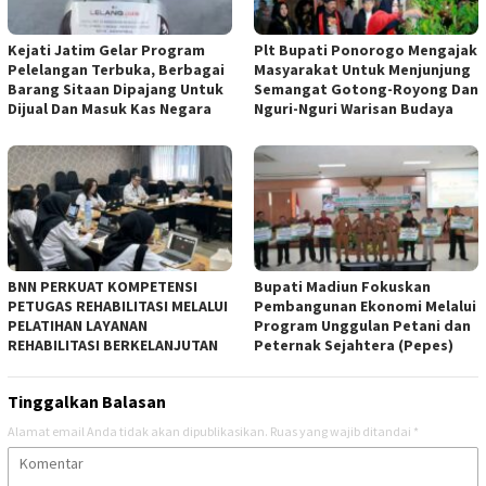
Kejati Jatim Gelar Program
Plt Bupati Ponorogo Mengajak
Pelelangan Terbuka, Berbagai
Masyarakat Untuk Menjunjung
Barang Sitaan Dipajang Untuk
Semangat Gotong-Royong Dan
Dijual Dan Masuk Kas Negara
Nguri-Nguri Warisan Budaya
BNN PERKUAT KOMPETENSI
Bupati Madiun Fokuskan
PETUGAS REHABILITASI MELALUI
Pembangunan Ekonomi Melalui
PELATIHAN LAYANAN
Program Unggulan Petani dan
REHABILITASI BERKELANJUTAN
Peternak Sejahtera (Pepes)
Tinggalkan Balasan
Alamat email Anda tidak akan dipublikasikan.
Ruas yang wajib ditandai
*