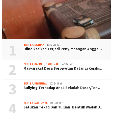
1
BERITA
,
DAERAH
1042 Dilihat
Diindikasikan Terjadi Penyimpangan Angga…
2
BERITA
,
DAERAH
,
KRIMINAL
847 Dilihat
Masyarakat Desa Borowetan Datangi Kejaks…
3
BERITA
,
KRIMINAL
821 Dilihat
Bullying Terhadap Anak Sekolah Dasar,Ter…
4
BERITA
,
NASIONAL
695 Dilihat
Satukan Tekad Dan Tujuan, Bentuk Wadah J…