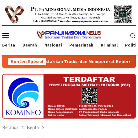
Loncat
ke
konten
Menu
Mobile
Berita
Daerah
Nasional
Pemerintah
Kriminal
Politi
lestarikan Tradisi dan Mempererat Kebersamaan Warga
Konten Spesial
Beranda
Berita