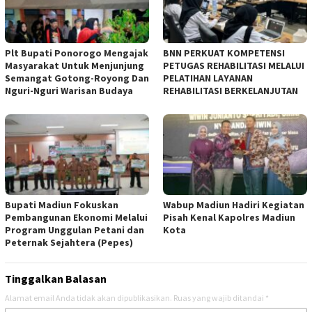
Plt Bupati Ponorogo Mengajak
BNN PERKUAT KOMPETENSI
Masyarakat Untuk Menjunjung
PETUGAS REHABILITASI MELALUI
Semangat Gotong-Royong Dan
PELATIHAN LAYANAN
Nguri-Nguri Warisan Budaya
REHABILITASI BERKELANJUTAN
Bupati Madiun Fokuskan
Wabup Madiun Hadiri Kegiatan
Pembangunan Ekonomi Melalui
Pisah Kenal Kapolres Madiun
Program Unggulan Petani dan
Kota
Peternak Sejahtera (Pepes)
Tinggalkan Balasan
Alamat email Anda tidak akan dipublikasikan.
Ruas yang wajib ditandai
*