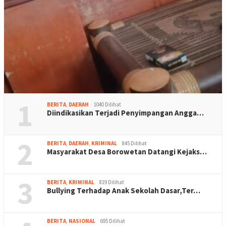
1
BERITA
,
DAERAH
1040 Dilihat
Diindikasikan Terjadi Penyimpangan Angga…
2
BERITA
,
DAERAH
,
KRIMINAL
845 Dilihat
Masyarakat Desa Borowetan Datangi Kejaks…
3
BERITA
,
KRIMINAL
819 Dilihat
Bullying Terhadap Anak Sekolah Dasar,Ter…
BERITA
,
NASIONAL
695 Dilihat