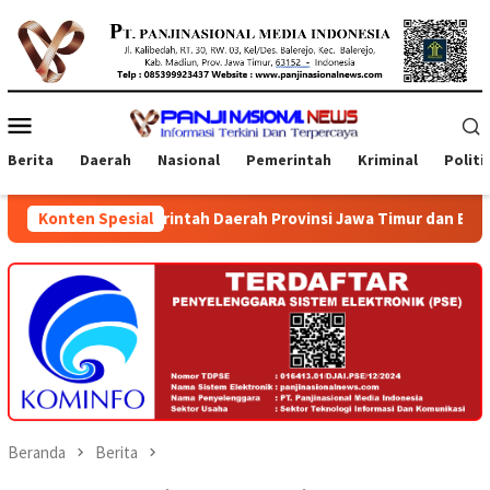
Loncat
ke
konten
Menu
Mobile
Berita
Daerah
Nasional
Pemerintah
Kriminal
Politi
rintah Daerah Provinsi Jawa Timur dan Bali
Konten Spesial
Kejati Jati
Beranda
Berita