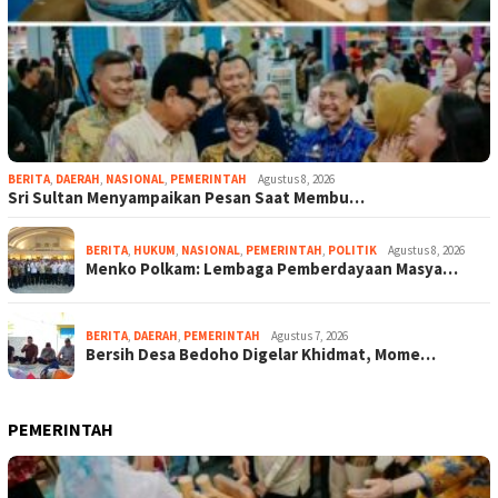
BERITA
,
DAERAH
,
NASIONAL
,
PEMERINTAH
Agustus 8, 2026
Sri Sultan Menyampaikan Pesan Saat Membu…
BERITA
,
HUKUM
,
NASIONAL
,
PEMERINTAH
,
POLITIK
Agustus 8, 2026
Menko Polkam: Lembaga Pemberdayaan Masya…
BERITA
,
DAERAH
,
PEMERINTAH
Agustus 7, 2026
Bersih Desa Bedoho Digelar Khidmat, Mome…
PEMERINTAH