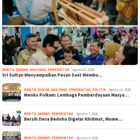
BERITA
,
DAERAH
,
NASIONAL
,
PEMERINTAH
Agustus 8, 2026
Sri Sultan Menyampaikan Pesan Saat Membu…
BERITA
,
HUKUM
,
NASIONAL
,
PEMERINTAH
,
POLITIK
Agustus 8, 2026
Menko Polkam: Lembaga Pemberdayaan Masya…
BERITA
,
DAERAH
,
PEMERINTAH
Agustus 7, 2026
Bersih Desa Bedoho Digelar Khidmat, Mome…
BERITA
,
DAERAH
,
PEMERINTAH
Agustus 4, 2026