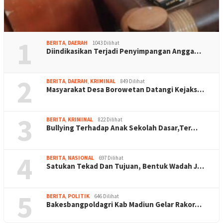
1
BERITA
,
DAERAH
1043 Dilihat
Diindikasikan Terjadi Penyimpangan Angga…
2
BERITA
,
DAERAH
,
KRIMINAL
849 Dilihat
Masyarakat Desa Borowetan Datangi Kejaks…
3
BERITA
,
KRIMINAL
822 Dilihat
Bullying Terhadap Anak Sekolah Dasar,Ter…
4
BERITA
,
NASIONAL
697 Dilihat
Satukan Tekad Dan Tujuan, Bentuk Wadah J…
5
BERITA
,
POLITIK
646 Dilihat
Bakesbangpoldagri Kab Madiun Gelar Rakor…