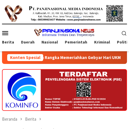
Loncat
ke
konten
Menu
Mobile
Berita
Daerah
Nasional
Pemerintah
Kriminal
Politi
alam Rangka Memeriahkan Gebyar Hari UKM 2026 di Atrium Ambarr
Konten Spesial
Beranda
Berita