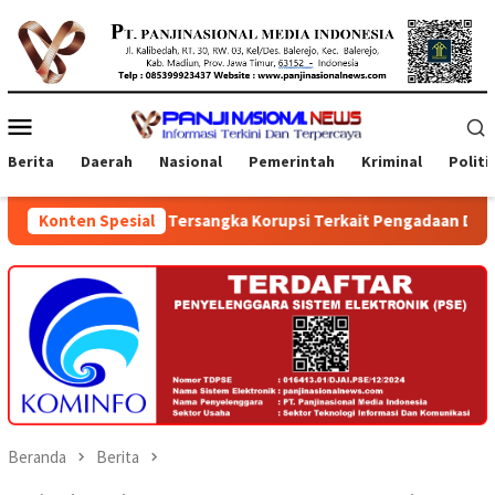
Loncat
ke
konten
Menu
Mobile
Berita
Daerah
Nasional
Pemerintah
Kriminal
Politi
Tersangka Korupsi Terkait Pengadaan Digitalisasi SPBU Pertami
Konten Spesial
Beranda
Berita