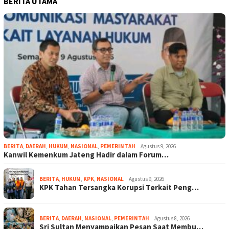
BERITA UTAMA
BERITA
,
DAERAH
,
HUKUM
,
NASIONAL
,
PEMERINTAH
Agustus 9, 2026
Kanwil Kemenkum Jateng Hadir dalam Forum…
BERITA
,
HUKUM
,
KPK
,
NASIONAL
Agustus 9, 2026
KPK Tahan Tersangka Korupsi Terkait Peng…
BERITA
,
DAERAH
,
NASIONAL
,
PEMERINTAH
Agustus 8, 2026
Sri Sultan Menyampaikan Pesan Saat Membu…