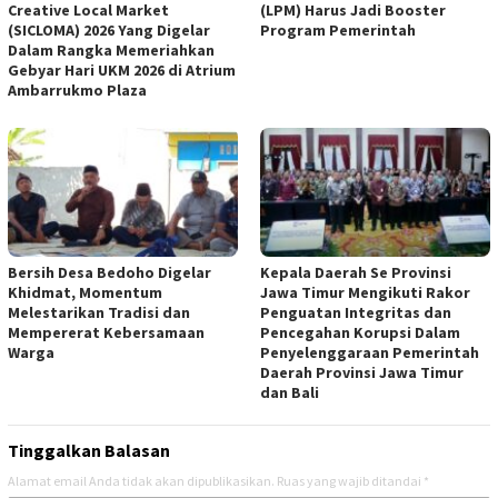
Creative Local Market
(LPM) Harus Jadi Booster
(SICLOMA) 2026 Yang Digelar
Program Pemerintah
Dalam Rangka Memeriahkan
Gebyar Hari UKM 2026 di Atrium
Ambarrukmo Plaza
Bersih Desa Bedoho Digelar
Kepala Daerah Se Provinsi
Khidmat, Momentum
Jawa Timur Mengikuti Rakor
Melestarikan Tradisi dan
Penguatan Integritas dan
Mempererat Kebersamaan
Pencegahan Korupsi Dalam
Warga
Penyelenggaraan Pemerintah
Daerah Provinsi Jawa Timur
dan Bali
Tinggalkan Balasan
Alamat email Anda tidak akan dipublikasikan.
Ruas yang wajib ditandai
*