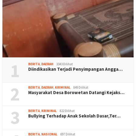
1
BERITA
,
DAERAH
1043 Dilihat
Diindikasikan Terjadi Penyimpangan Angga…
2
BERITA
,
DAERAH
,
KRIMINAL
849 Dilihat
Masyarakat Desa Borowetan Datangi Kejaks…
3
BERITA
,
KRIMINAL
822 Dilihat
Bullying Terhadap Anak Sekolah Dasar,Ter…
BERITA
,
NASIONAL
697 Dilihat