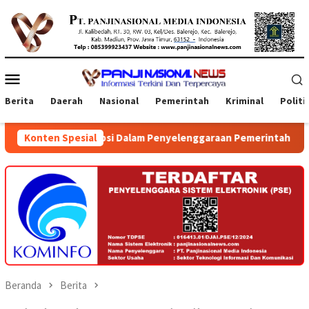
Loncat
ke
konten
Menu
Mobile
Berita
Daerah
Nasional
Pemerintah
Kriminal
Politi
enyelenggaraan Pemerintah Daerah Provinsi Jawa Timur dan Bali
Konten Spesial
Beranda
Berita