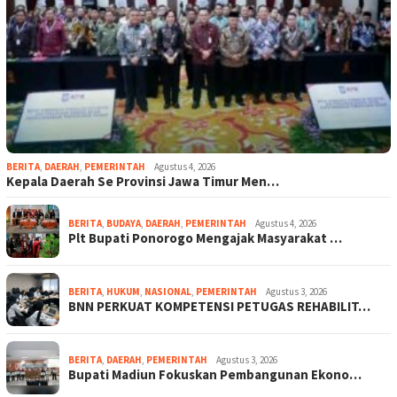
BERITA
,
DAERAH
,
PEMERINTAH
Agustus 4, 2026
Kepala Daerah Se Provinsi Jawa Timur Men…
BERITA
,
BUDAYA
,
DAERAH
,
PEMERINTAH
Agustus 4, 2026
Plt Bupati Ponorogo Mengajak Masyarakat …
BERITA
,
HUKUM
,
NASIONAL
,
PEMERINTAH
Agustus 3, 2026
BNN PERKUAT KOMPETENSI PETUGAS REHABILIT…
BERITA
,
DAERAH
,
PEMERINTAH
Agustus 3, 2026
Bupati Madiun Fokuskan Pembangunan Ekono…