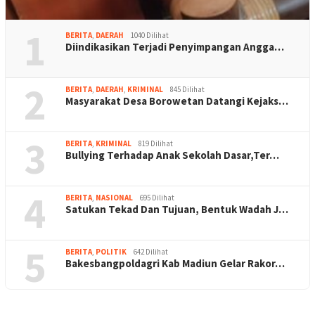
1
BERITA
,
DAERAH
1040 Dilihat
Diindikasikan Terjadi Penyimpangan Angga…
2
BERITA
,
DAERAH
,
KRIMINAL
845 Dilihat
Masyarakat Desa Borowetan Datangi Kejaks…
3
BERITA
,
KRIMINAL
819 Dilihat
Bullying Terhadap Anak Sekolah Dasar,Ter…
4
BERITA
,
NASIONAL
695 Dilihat
Satukan Tekad Dan Tujuan, Bentuk Wadah J…
5
BERITA
,
POLITIK
642 Dilihat
Bakesbangpoldagri Kab Madiun Gelar Rakor…