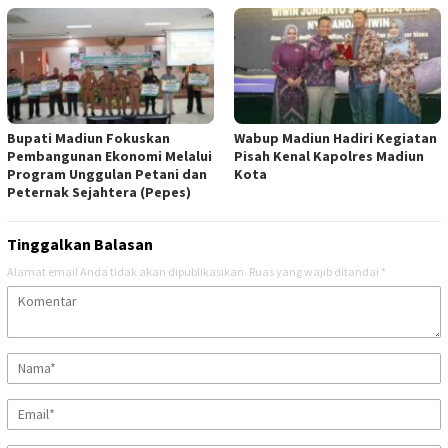
Bupati Madiun Fokuskan
Wabup Madiun Hadiri Kegiatan
Pembangunan Ekonomi Melalui
Pisah Kenal Kapolres Madiun
Program Unggulan Petani dan
Kota
Peternak Sejahtera (Pepes)
Tinggalkan Balasan
Alamat email Anda tidak akan dipublikasikan.
Ruas yang wajib ditandai
*