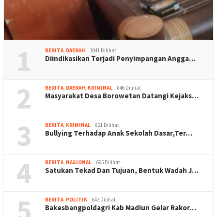
1
BERITA
,
DAERAH
1041 Dilihat
Diindikasikan Terjadi Penyimpangan Angga…
2
BERITA
,
DAERAH
,
KRIMINAL
846 Dilihat
Masyarakat Desa Borowetan Datangi Kejaks…
3
BERITA
,
KRIMINAL
821 Dilihat
Bullying Terhadap Anak Sekolah Dasar,Ter…
4
BERITA
,
NASIONAL
695 Dilihat
Satukan Tekad Dan Tujuan, Bentuk Wadah J…
5
BERITA
,
POLITIK
643 Dilihat
Bakesbangpoldagri Kab Madiun Gelar Rakor…