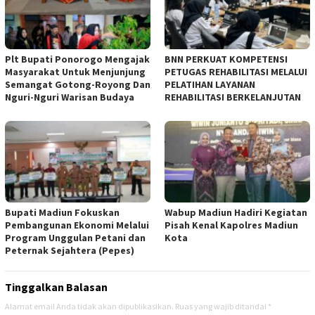
Plt Bupati Ponorogo Mengajak
BNN PERKUAT KOMPETENSI
Masyarakat Untuk Menjunjung
PETUGAS REHABILITASI MELALUI
Semangat Gotong-Royong Dan
PELATIHAN LAYANAN
Nguri-Nguri Warisan Budaya
REHABILITASI BERKELANJUTAN
Bupati Madiun Fokuskan
Wabup Madiun Hadiri Kegiatan
Pembangunan Ekonomi Melalui
Pisah Kenal Kapolres Madiun
Program Unggulan Petani dan
Kota
Peternak Sejahtera (Pepes)
Tinggalkan Balasan
Alamat email Anda tidak akan dipublikasikan.
Ruas yang wajib ditandai
*