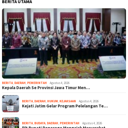
BERITA UTAMA
BERITA
,
DAERAH
,
PEMERINTAH
Agustus 4, 2026
Kepala Daerah Se Provinsi Jawa Timur Men…
BERITA
,
DAERAH
,
HUKUM
,
KEJAKSAAN
Agustus 4, 2026
Kejati Jatim Gelar Program Pelelangan Te…
BERITA
,
BUDAYA
,
DAERAH
,
PEMERINTAH
Agustus 4, 2026
Plt Bupati Ponorogo Mengajak Masyarakat …