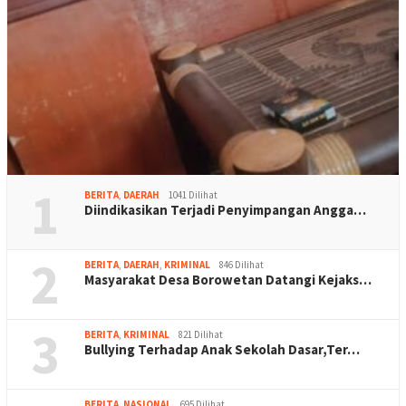
1
BERITA
,
DAERAH
1041 Dilihat
Diindikasikan Terjadi Penyimpangan Angga…
2
BERITA
,
DAERAH
,
KRIMINAL
846 Dilihat
Masyarakat Desa Borowetan Datangi Kejaks…
3
BERITA
,
KRIMINAL
821 Dilihat
Bullying Terhadap Anak Sekolah Dasar,Ter…
BERITA
,
NASIONAL
695 Dilihat