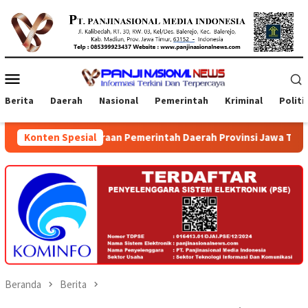
Loncat
ke
konten
Menu
Mobile
Berita
Daerah
Nasional
Pemerintah
Kriminal
Politi
nggaraan Pemerintah Daerah Provinsi Jawa Timur dan Bali
Konten Spesial
Beranda
Berita