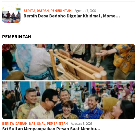
BERITA
,
DAERAH
,
PEMERINTAH
Agustus 7, 2026
Bersih Desa Bedoho Digelar Khidmat, Mome…
PEMERINTAH
BERITA
,
DAERAH
,
NASIONAL
,
PEMERINTAH
Agustus 8, 2026
Sri Sultan Menyampaikan Pesan Saat Membu…