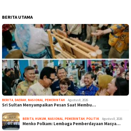
BERITA UTAMA
BERITA
,
DAERAH
,
NASIONAL
,
PEMERINTAH
Agustus 8, 2026
Sri Sultan Menyampaikan Pesan Saat Membu…
BERITA
,
HUKUM
,
NASIONAL
,
PEMERINTAH
,
POLITIK
Agustus 8, 2026
Menko Polkam: Lembaga Pemberdayaan Masya…