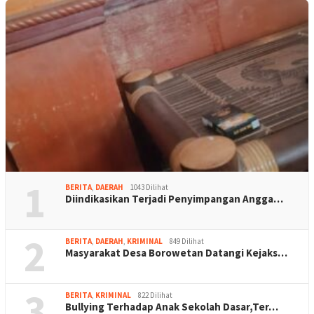
1
BERITA
,
DAERAH
1043 Dilihat
Diindikasikan Terjadi Penyimpangan Angga…
2
BERITA
,
DAERAH
,
KRIMINAL
849 Dilihat
Masyarakat Desa Borowetan Datangi Kejaks…
3
BERITA
,
KRIMINAL
822 Dilihat
Bullying Terhadap Anak Sekolah Dasar,Ter…