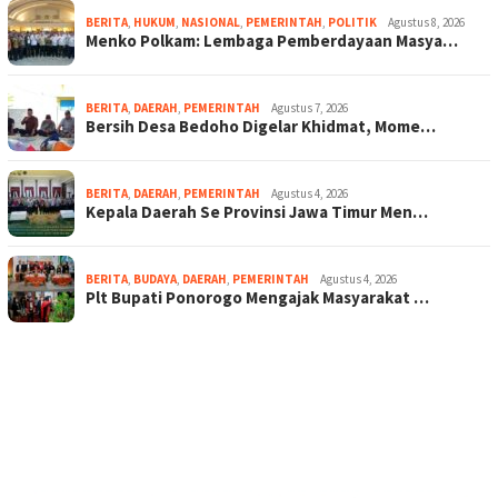
BERITA
,
HUKUM
,
NASIONAL
,
PEMERINTAH
,
POLITIK
Agustus 8, 2026
Menko Polkam: Lembaga Pemberdayaan Masya…
BERITA
,
DAERAH
,
PEMERINTAH
Agustus 7, 2026
Bersih Desa Bedoho Digelar Khidmat, Mome…
BERITA
,
DAERAH
,
PEMERINTAH
Agustus 4, 2026
Kepala Daerah Se Provinsi Jawa Timur Men…
BERITA
,
BUDAYA
,
DAERAH
,
PEMERINTAH
Agustus 4, 2026
Plt Bupati Ponorogo Mengajak Masyarakat …