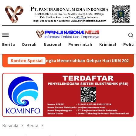
Loncat
ke
konten
Menu
Mobile
Berita
Daerah
Nasional
Pemerintah
Kriminal
Politi
m Rangka Memeriahkan Gebyar Hari UKM 2026 di Atrium Ambarrukm
Konten Spesial
Beranda
Berita