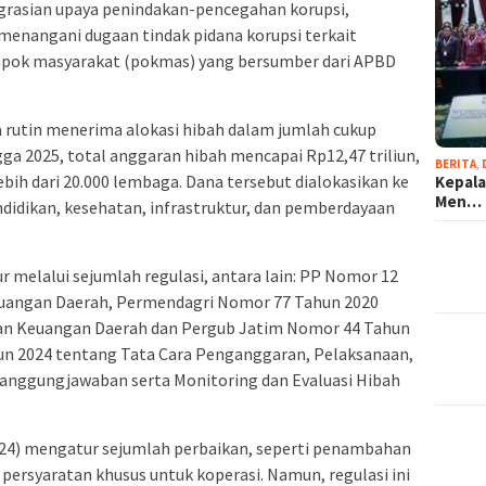
grasian upaya penindakan-pencegahan korupsi,
menangani dugaan tindak pidana korupsi terkait
mpok masyarakat (pokmas) yang bersumber dari APBD
a rutin menerima alokasi hibah dalam jumlah cukup
gga 2025, total anggaran hibah mencapai Rp12,47 triliun,
BERITA
,
ih dari 20.000 lembaga. Dana tersebut dialokasikan ke
Kepala
Men…
ndidikan, kesehatan, infrastruktur, dan pemberdayaan
r melalui sejumlah regulasi, antara lain: PP Nomor 12
uangan Daerah, Permendagri Nomor 77 Tahun 2020
an Keuangan Daerah dan Pergub Jatim Nomor 44 Tahun
un 2024 tentang Tata Cara Penganggaran, Pelaksanaan,
anggungjawaban serta Monitoring dan Evaluasi Hibah
024) mengatur sejumlah perbaikan, seperti penambahan
ersyaratan khusus untuk koperasi. Namun, regulasi ini