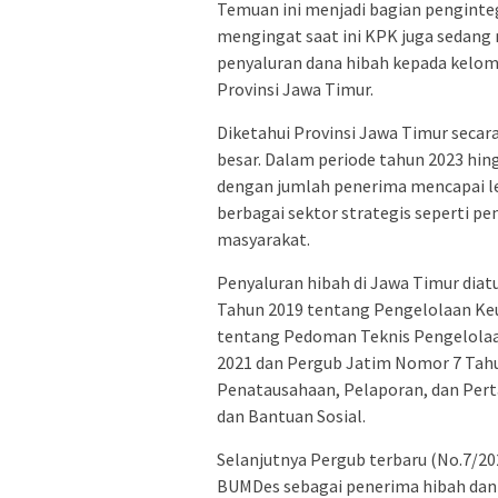
Temuan ini menjadi bagian penginte
mengingat saat ini KPK juga sedang 
penyaluran dana hibah kepada kelo
Provinsi Jawa Timur.
Diketahui Provinsi Jawa Timur secar
besar. Dalam periode tahun 2023 hin
dengan jumlah penerima mencapai leb
berbagai sektor strategis seperti pe
masyarakat.
Penyaluran hibah di Jawa Timur diatu
Tahun 2019 tentang Pengelolaan Ke
tentang Pedoman Teknis Pengelola
2021 dan Pergub Jatim Nomor 7 Tah
Penatausahaan, Pelaporan, dan Pert
dan Bantuan Sosial.
Selanjutnya Pergub terbaru (No.7/2
BUMDes sebagai penerima hibah dan p