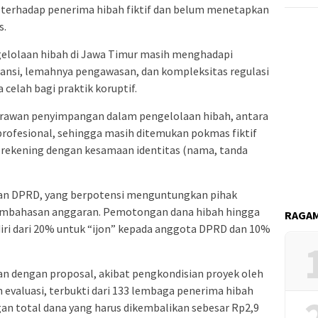
 terhadap penerima hibah fiktif dan belum menetapkan
s.
ngelolaan hibah di Jawa Timur masih menghadapi
ransi, lemahnya pengawasan, dan kompleksitas regulasi
elah bagi praktik koruptif.
k rawan penyimpangan dalam pengelolaan hibah, antara
k profesional, sehingga masih ditemukan pokmas fiktif
7 rekening dengan kesamaan identitas (nama, tanda
nan DPRD, yang berpotensi menguntungkan pihak
 pembahasan anggaran. Pemotongan dana hibah hingga
RAGAM
iri dari 20% untuk “ijon” kepada anggota DPRD dan 10%
an dengan proposal, akibat pengkondisian proyek oleh
 evaluasi, terbukti dari 133 lembaga penerima hibah
n total dana yang harus dikembalikan sebesar Rp2,9