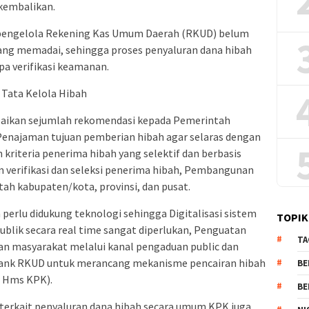
ikembalikan.
k pengelola Rekening Kas Umum Daerah (RKUD) belum
yang memadai, sehingga proses penyaluran dana hibah
npa verifikasi keamanan.
Tata Kelola Hibah
paikan sejumlah rekomendasi kepada Pemerintah
 Penajaman tujuan pemberian hibah agar selaras dengan
kriteria penerima hibah yang selektif dan berbasis
am verifikasi dan seleksi penerima hibah, Pembangunan
tah kabupaten/kota, provinsi, dan pusat.
a perlu didukung teknologi sehingga Digitalisasi sistem
TOPIK
ublik secara real time sangat diperlukan, Penguatan
TA
n masyarakat melalui kanal pengaduan public dan
 Bank RKUD untuk merancang mekanisme pencairan hibah
BE
r Hms KPK).
BE
terkait penyaluran dana hibah secara umum KPK juga