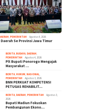
DAERAH
,
PEMERINTAH
Agustus 4, 2026
 Daerah Se Provinsi Jawa Timur
BERITA
,
BUDAYA
,
DAERAH
,
PEMERINTAH
Agustus 4, 2026
Plt Bupati Ponorogo Mengajak
Masyarakat …
BERITA
,
HUKUM
,
NASIONAL
,
PEMERINTAH
Agustus 3, 2026
BNN PERKUAT KOMPETENSI
PETUGAS REHABILIT…
BERITA
,
DAERAH
,
PEMERINTAH
Agustus 3,
2026
Bupati Madiun Fokuskan
Pembangunan Ekono…