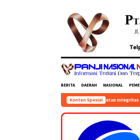
Loncat
ke
konten
BERITA
DAERAH
NASIONAL
PEME
Timur Mengikuti Rakor Penguatan Integritas dan Pencegahan Kor
Konten Spesial