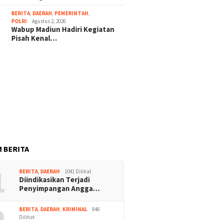
BERITA
,
DAERAH
,
PEMERINTAH
,
POLRI
Agustus 2, 2026
Wabup Madiun Hadiri Kegiatan
Pisah Kenal…
 BERITA
1
BERITA
,
DAERAH
1041 Dilihat
Diindikasikan Terjadi
Penyimpangan Angga…
2
BERITA
,
DAERAH
,
KRIMINAL
846
Dilihat