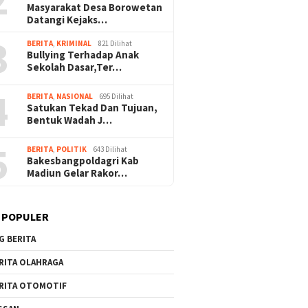
Masyarakat Desa Borowetan
Datangi Kejaks…
3
BERITA
,
KRIMINAL
821 Dilihat
Bullying Terhadap Anak
Sekolah Dasar,Ter…
4
BERITA
,
NASIONAL
695 Dilihat
Satukan Tekad Dan Tujuan,
Bentuk Wadah J…
5
BERITA
,
POLITIK
643 Dilihat
Bakesbangpoldagri Kab
Madiun Gelar Rakor…
 POPULER
G BERITA
RITA OLAHRAGA
RITA OTOMOTIF