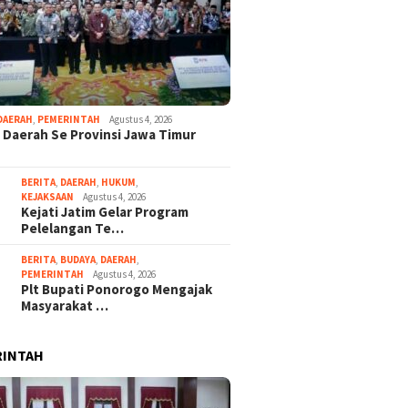
DAERAH
,
PEMERINTAH
Agustus 4, 2026
 Daerah Se Provinsi Jawa Timur
BERITA
,
DAERAH
,
HUKUM
,
KEJAKSAAN
Agustus 4, 2026
Kejati Jatim Gelar Program
Pelelangan Te…
BERITA
,
BUDAYA
,
DAERAH
,
PEMERINTAH
Agustus 4, 2026
Plt Bupati Ponorogo Mengajak
Masyarakat …
RINTAH