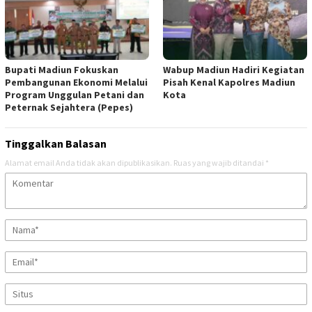
Bupati Madiun Fokuskan
Wabup Madiun Hadiri Kegiatan
Pembangunan Ekonomi Melalui
Pisah Kenal Kapolres Madiun
Program Unggulan Petani dan
Kota
Peternak Sejahtera (Pepes)
Tinggalkan Balasan
Alamat email Anda tidak akan dipublikasikan.
Ruas yang wajib ditandai
*