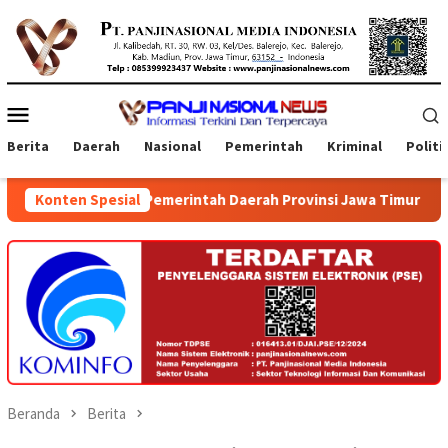
Loncat
ke
konten
Menu
Mobile
Berita
Daerah
Nasional
Pemerintah
Kriminal
Politi
Pemerintah Daerah Provinsi Jawa Timur dan Bali
Konten Spesial
Kejati 
Beranda
Berita