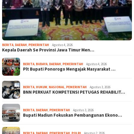
BERITA
,
DAERAH
,
PEMERINTAH
Agustus 4, 2026
Kepala Daerah Se Provinsi Jawa Timur Men…
BERITA
,
BUDAYA
,
DAERAH
,
PEMERINTAH
Agustus 4, 2026
Plt Bupati Ponorogo Mengajak Masyarakat …
BERITA
,
HUKUM
,
NASIONAL
,
PEMERINTAH
Agustus 3, 2026
BNN PERKUAT KOMPETENSI PETUGAS REHABILIT…
BERITA
,
DAERAH
,
PEMERINTAH
Agustus 3, 2026
Bupati Madiun Fokuskan Pembangunan Ekono…
BERITA
,
DAERAH
,
PEMERINTAH
,
POLRI
Agustus 2, 2026