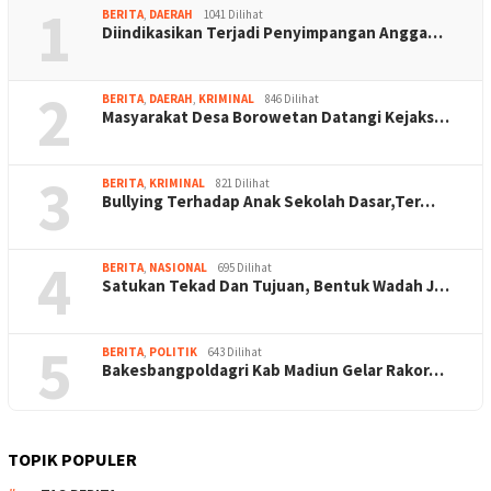
1
BERITA
,
DAERAH
1041 Dilihat
Diindikasikan Terjadi Penyimpangan Angga…
2
BERITA
,
DAERAH
,
KRIMINAL
846 Dilihat
Masyarakat Desa Borowetan Datangi Kejaks…
3
BERITA
,
KRIMINAL
821 Dilihat
Bullying Terhadap Anak Sekolah Dasar,Ter…
4
BERITA
,
NASIONAL
695 Dilihat
Satukan Tekad Dan Tujuan, Bentuk Wadah J…
5
BERITA
,
POLITIK
643 Dilihat
Bakesbangpoldagri Kab Madiun Gelar Rakor…
TOPIK POPULER