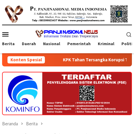
Loncat
ke
konten
Menu
Mobile
Berita
Daerah
Nasional
Pemerintah
Kriminal
Politi
Konten Spesial
KPK Tahan Tersangka Korupsi Terkait Pengadaan Digitali
Beranda
Berita