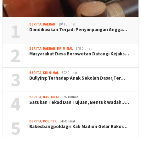
1
BERITA
,
DAERAH
1043 Dilihat
Diindikasikan Terjadi Penyimpangan Angga…
2
BERITA
,
DAERAH
,
KRIMINAL
849 Dilihat
Masyarakat Desa Borowetan Datangi Kejaks…
3
BERITA
,
KRIMINAL
822 Dilihat
Bullying Terhadap Anak Sekolah Dasar,Ter…
4
BERITA
,
NASIONAL
697 Dilihat
Satukan Tekad Dan Tujuan, Bentuk Wadah J…
5
BERITA
,
POLITIK
646 Dilihat
Bakesbangpoldagri Kab Madiun Gelar Rakor…