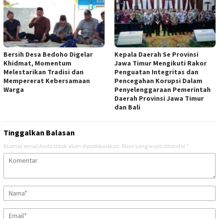
Bersih Desa Bedoho Digelar
Kepala Daerah Se Provinsi
Khidmat, Momentum
Jawa Timur Mengikuti Rakor
Melestarikan Tradisi dan
Penguatan Integritas dan
Mempererat Kebersamaan
Pencegahan Korupsi Dalam
Warga
Penyelenggaraan Pemerintah
Daerah Provinsi Jawa Timur
dan Bali
Tinggalkan Balasan
Alamat email Anda tidak akan dipublikasikan.
Ruas yang wajib ditandai
*