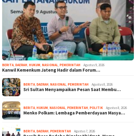
BERITA
,
DAERAH
,
HUKUM
,
NASIONAL
,
PEMERINTAH
Agustus 9, 2026
Kanwil Kemenkum Jateng Hadir dalam Forum…
BERITA
,
DAERAH
,
NASIONAL
,
PEMERINTAH
Agustus 8, 2026
Sri Sultan Menyampaikan Pesan Saat Membu…
BERITA
,
HUKUM
,
NASIONAL
,
PEMERINTAH
,
POLITIK
Agustus 8, 2026
Menko Polkam: Lembaga Pemberdayaan Masya…
BERITA
,
DAERAH
,
PEMERINTAH
Agustus 7, 2026