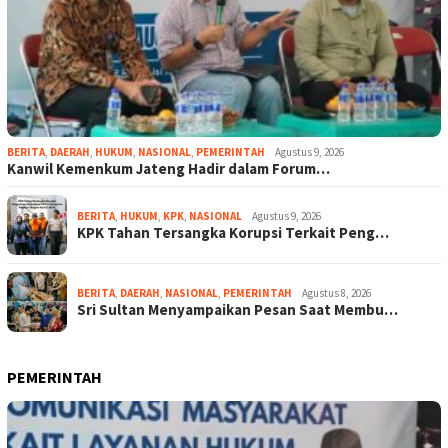
BERITA
,
DAERAH
,
HUKUM
,
NASIONAL
,
PEMERINTAH
Agustus 9, 2026
Kanwil Kemenkum Jateng Hadir dalam Forum…
BERITA
,
HUKUM
,
KPK
,
NASIONAL
Agustus 9, 2026
KPK Tahan Tersangka Korupsi Terkait Peng…
BERITA
,
DAERAH
,
NASIONAL
,
PEMERINTAH
Agustus 8, 2026
Sri Sultan Menyampaikan Pesan Saat Membu…
PEMERINTAH