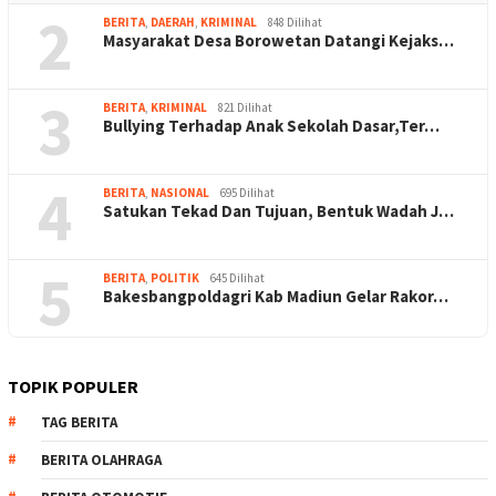
2
BERITA
,
DAERAH
,
KRIMINAL
848 Dilihat
Masyarakat Desa Borowetan Datangi Kejaks…
3
BERITA
,
KRIMINAL
821 Dilihat
Bullying Terhadap Anak Sekolah Dasar,Ter…
4
BERITA
,
NASIONAL
695 Dilihat
Satukan Tekad Dan Tujuan, Bentuk Wadah J…
5
BERITA
,
POLITIK
645 Dilihat
Bakesbangpoldagri Kab Madiun Gelar Rakor…
TOPIK POPULER
TAG BERITA
BERITA OLAHRAGA