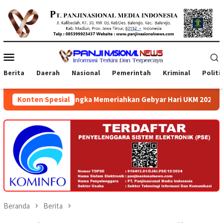
Loncat
ke
konten
Menu
Mobile
Berita
Daerah
Nasional
Pemerintah
Kriminal
Politi
angka Memeriahkan Gebyar Hari UKM 2026 di Atrium Ambarrukmo P
Konten Spesial
Beranda
Berita