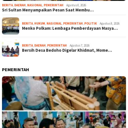
BERITA
,
DAERAH
,
NASIONAL
,
PEMERINTAH
Agustus 8, 2026
Sri Sultan Menyampaikan Pesan Saat Membu…
BERITA
,
HUKUM
,
NASIONAL
,
PEMERINTAH
,
POLITIK
Agustus 8, 2026
Menko Polkam: Lembaga Pemberdayaan Masya…
BERITA
,
DAERAH
,
PEMERINTAH
Agustus 7, 2026
Bersih Desa Bedoho Digelar Khidmat, Mome…
PEMERINTAH