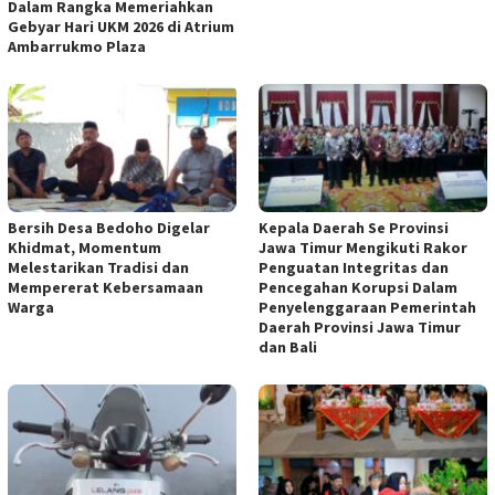
Dalam Rangka Memeriahkan
Gebyar Hari UKM 2026 di Atrium
Ambarrukmo Plaza
Bersih Desa Bedoho Digelar
Kepala Daerah Se Provinsi
Khidmat, Momentum
Jawa Timur Mengikuti Rakor
Melestarikan Tradisi dan
Penguatan Integritas dan
Mempererat Kebersamaan
Pencegahan Korupsi Dalam
Warga
Penyelenggaraan Pemerintah
Daerah Provinsi Jawa Timur
dan Bali