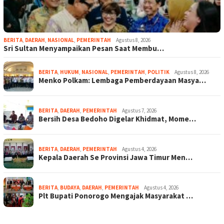
BERITA
,
DAERAH
,
NASIONAL
,
PEMERINTAH
Agustus 8, 2026
Sri Sultan Menyampaikan Pesan Saat Membu…
BERITA
,
HUKUM
,
NASIONAL
,
PEMERINTAH
,
POLITIK
Agustus 8, 2026
Menko Polkam: Lembaga Pemberdayaan Masya…
BERITA
,
DAERAH
,
PEMERINTAH
Agustus 7, 2026
Bersih Desa Bedoho Digelar Khidmat, Mome…
BERITA
,
DAERAH
,
PEMERINTAH
Agustus 4, 2026
Kepala Daerah Se Provinsi Jawa Timur Men…
BERITA
,
BUDAYA
,
DAERAH
,
PEMERINTAH
Agustus 4, 2026
Plt Bupati Ponorogo Mengajak Masyarakat …