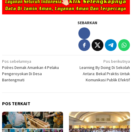
SEBARKAN
Navigasi
Pos sebelumnya
Pos berikutnya
Polres Demak Amankan 4 Pelaku
Learning By Doing Di Sekolah
pos
Pengeroyokan Di Desa
Antara: Bekal Praktis Untuk
Bantengmati
Komunikasi Publik Efektif
POS TERKAIT