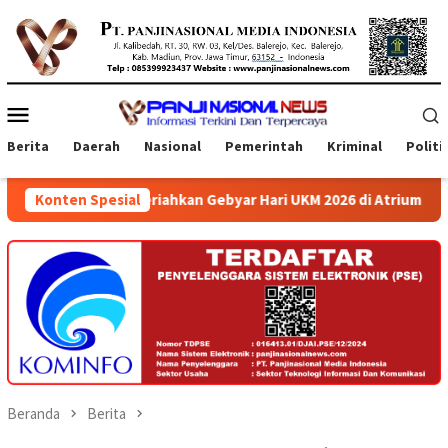
Loncat
ke
konten
Menu
Mobile
Berita
Daerah
Nasional
Pemerintah
Kriminal
Politi
iahkan Gebyar Hari UKM 2026 di Atrium Ambarrukmo Plaza
Konten Spesial
Beranda
Berita