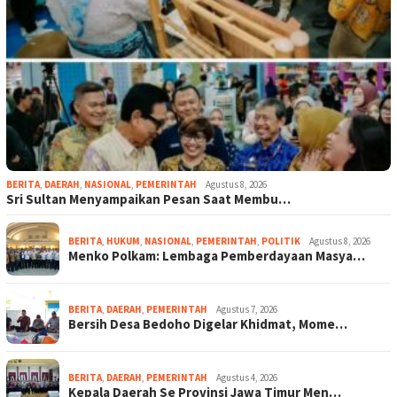
BERITA
,
DAERAH
,
NASIONAL
,
PEMERINTAH
Agustus 8, 2026
Sri Sultan Menyampaikan Pesan Saat Membu…
BERITA
,
HUKUM
,
NASIONAL
,
PEMERINTAH
,
POLITIK
Agustus 8, 2026
Menko Polkam: Lembaga Pemberdayaan Masya…
BERITA
,
DAERAH
,
PEMERINTAH
Agustus 7, 2026
Bersih Desa Bedoho Digelar Khidmat, Mome…
BERITA
,
DAERAH
,
PEMERINTAH
Agustus 4, 2026
Kepala Daerah Se Provinsi Jawa Timur Men…