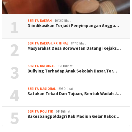
1
BERITA
,
DAERAH
1042 Dilihat
Diindikasikan Terjadi Penyimpangan Angga…
2
BERITA
,
DAERAH
,
KRIMINAL
847 Dilihat
Masyarakat Desa Borowetan Datangi Kejaks…
3
BERITA
,
KRIMINAL
821 Dilihat
Bullying Terhadap Anak Sekolah Dasar,Ter…
4
BERITA
,
NASIONAL
695 Dilihat
Satukan Tekad Dan Tujuan, Bentuk Wadah J…
5
BERITA
,
POLITIK
644 Dilihat
Bakesbangpoldagri Kab Madiun Gelar Rakor…