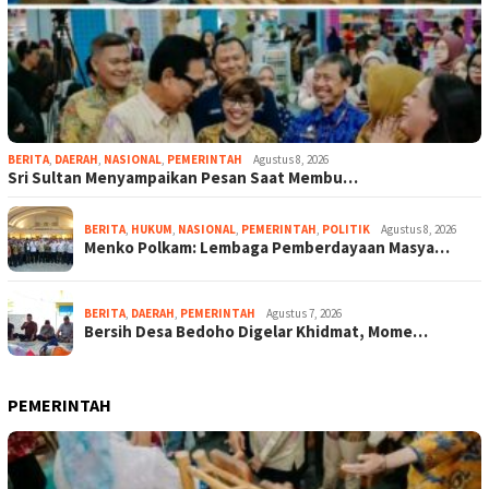
BERITA
,
DAERAH
,
NASIONAL
,
PEMERINTAH
Agustus 8, 2026
Sri Sultan Menyampaikan Pesan Saat Membu…
BERITA
,
HUKUM
,
NASIONAL
,
PEMERINTAH
,
POLITIK
Agustus 8, 2026
Menko Polkam: Lembaga Pemberdayaan Masya…
BERITA
,
DAERAH
,
PEMERINTAH
Agustus 7, 2026
Bersih Desa Bedoho Digelar Khidmat, Mome…
PEMERINTAH