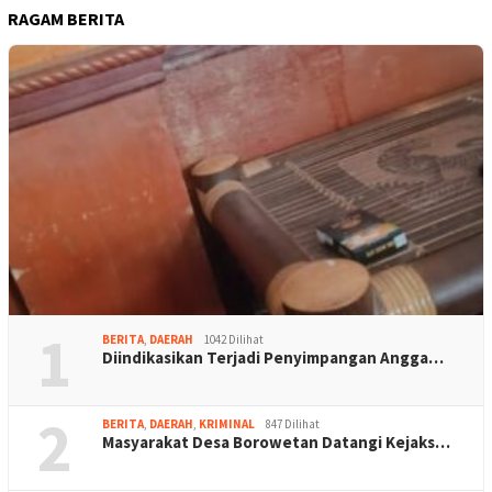
RAGAM BERITA
1
BERITA
,
DAERAH
1042 Dilihat
Diindikasikan Terjadi Penyimpangan Angga…
2
BERITA
,
DAERAH
,
KRIMINAL
847 Dilihat
Masyarakat Desa Borowetan Datangi Kejaks…