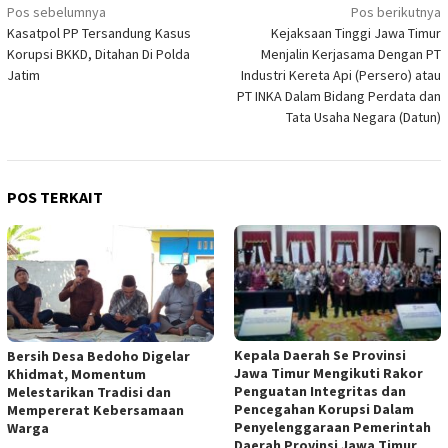
Navigasi
Pos sebelumnya
Pos berikutnya
Kasatpol PP Tersandung Kasus
Kejaksaan Tinggi Jawa Timur
pos
Korupsi BKKD, Ditahan Di Polda
Menjalin Kerjasama Dengan PT
Jatim
Industri Kereta Api (Persero) atau
PT INKA Dalam Bidang Perdata dan
Tata Usaha Negara (Datun)
POS TERKAIT
Kepala Daerah Se Provinsi
Bersih Desa Bedoho Digelar
Jawa Timur Mengikuti Rakor
Khidmat, Momentum
Penguatan Integritas dan
Melestarikan Tradisi dan
Pencegahan Korupsi Dalam
Mempererat Kebersamaan
Penyelenggaraan Pemerintah
Warga
Daerah Provinsi Jawa Timur