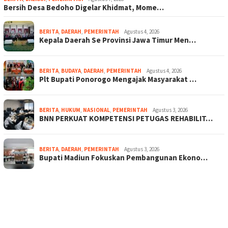
Bersih Desa Bedoho Digelar Khidmat, Mome…
BERITA
,
DAERAH
,
PEMERINTAH
Agustus 4, 2026
Kepala Daerah Se Provinsi Jawa Timur Men…
BERITA
,
BUDAYA
,
DAERAH
,
PEMERINTAH
Agustus 4, 2026
Plt Bupati Ponorogo Mengajak Masyarakat …
BERITA
,
HUKUM
,
NASIONAL
,
PEMERINTAH
Agustus 3, 2026
BNN PERKUAT KOMPETENSI PETUGAS REHABILIT…
BERITA
,
DAERAH
,
PEMERINTAH
Agustus 3, 2026
Bupati Madiun Fokuskan Pembangunan Ekono…