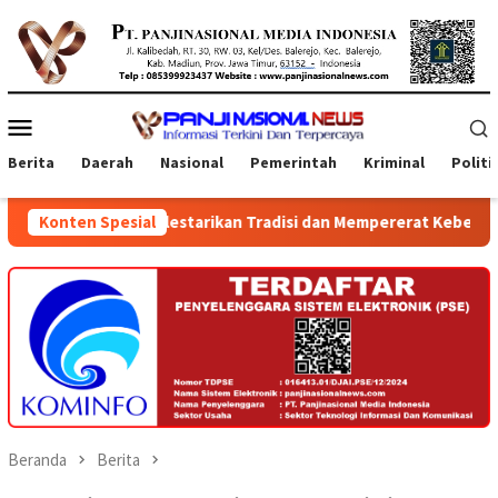
Loncat
ke
konten
Menu
Mobile
Berita
Daerah
Nasional
Pemerintah
Kriminal
Politi
m Melestarikan Tradisi dan Mempererat Kebersamaan Warga
Konten Spesial
Beranda
Berita