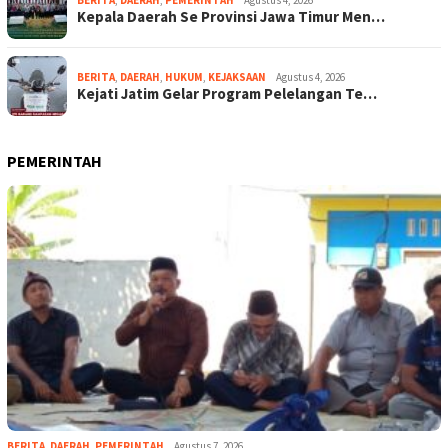
BERITA
,
DAERAH
,
PEMERINTAH
Agustus 4, 2026
Kepala Daerah Se Provinsi Jawa Timur Men…
BERITA
,
DAERAH
,
HUKUM
,
KEJAKSAAN
Agustus 4, 2026
Kejati Jatim Gelar Program Pelelangan Te…
PEMERINTAH
BERITA
,
DAERAH
,
PEMERINTAH
Agustus 7, 2026