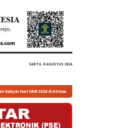
SABTU, 8 AGUSTUS 2026
 Atrium Ambarrukmo Plaza
Menko Polkam: Lembaga Pember