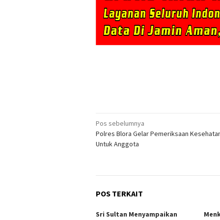
Navigasi
Pos sebelumnya
Polres Blora Gelar Pemeriksaan Kesehata
pos
Untuk Anggota
POS TERKAIT
Sri Sultan Menyampaikan
Menk