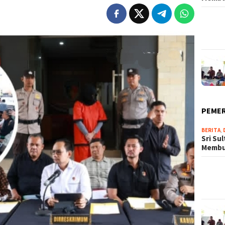
PEME
BERITA
,
Sri Su
Memb