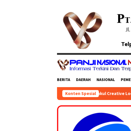
Loncat
ke
konten
BERITA
DAERAH
NASIONAL
PEME
an Saat Membuka SiBakul Creative Local Market (SICLOMA) 2026 
Konten Spesial