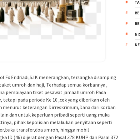
TA
BE
BE
NI
NE
ol Fx Endriadi,S.IK menerangkan, tersangka disamping
aket umroh dan haji, Terhadap semua korbannya ,
ma pembiayaan tiket pesawat jamaah umroh.Pada
, tetapi pada periode Ke 10 ,cek yang diberikan oleh
sih menurut keterangan Dirreskrimum,Dana dari korban
ain dan untuk keperluan pribadi seperti uang muka
inya, pihak kepolisian melakukan penyitaan seperti
r,buku transfer,doa umroh, hingga mobil
ka ID (46) dijerat dengan Pasal 378 KUHP dan Pasal 372