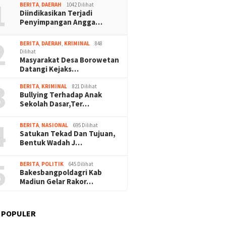
1
BERITA
,
DAERAH
1042 Dilihat
Diindikasikan Terjadi
Penyimpangan Angga…
2
BERITA
,
DAERAH
,
KRIMINAL
848
Dilihat
Masyarakat Desa Borowetan
Datangi Kejaks…
3
BERITA
,
KRIMINAL
821 Dilihat
Bullying Terhadap Anak
Sekolah Dasar,Ter…
4
BERITA
,
NASIONAL
695 Dilihat
Satukan Tekad Dan Tujuan,
Bentuk Wadah J…
5
BERITA
,
POLITIK
645 Dilihat
Bakesbangpoldagri Kab
Madiun Gelar Rakor…
 POPULER