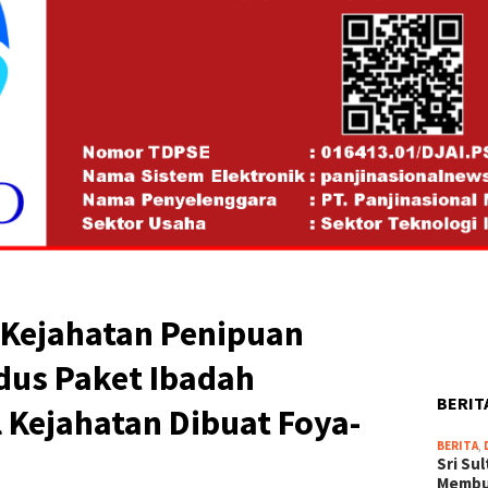
 Kejahatan Penipuan
us Paket Ibadah
BERIT
 Kejahatan Dibuat Foya-
BERITA
,
Sri Su
Memb