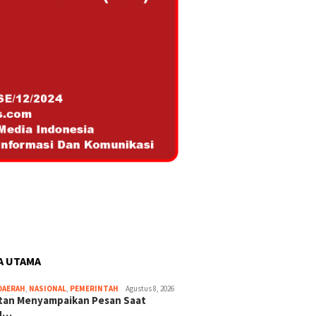
A UTAMA
DAERAH
,
NASIONAL
,
PEMERINTAH
Agustus 8, 2026
ltan Menyampaikan Pesan Saat
u…