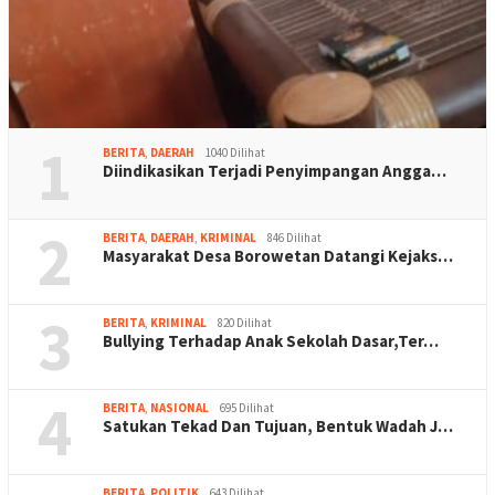
1
BERITA
,
DAERAH
1040 Dilihat
Diindikasikan Terjadi Penyimpangan Angga…
2
BERITA
,
DAERAH
,
KRIMINAL
846 Dilihat
Masyarakat Desa Borowetan Datangi Kejaks…
3
BERITA
,
KRIMINAL
820 Dilihat
Bullying Terhadap Anak Sekolah Dasar,Ter…
4
BERITA
,
NASIONAL
695 Dilihat
Satukan Tekad Dan Tujuan, Bentuk Wadah J…
BERITA
,
POLITIK
643 Dilihat