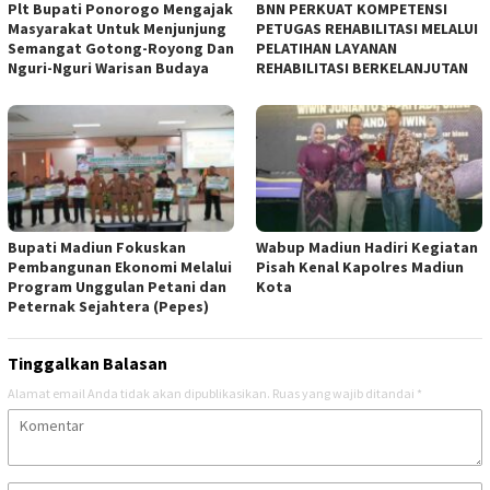
Plt Bupati Ponorogo Mengajak
BNN PERKUAT KOMPETENSI
Masyarakat Untuk Menjunjung
PETUGAS REHABILITASI MELALUI
Semangat Gotong-Royong Dan
PELATIHAN LAYANAN
Nguri-Nguri Warisan Budaya
REHABILITASI BERKELANJUTAN
Bupati Madiun Fokuskan
Wabup Madiun Hadiri Kegiatan
Pembangunan Ekonomi Melalui
Pisah Kenal Kapolres Madiun
Program Unggulan Petani dan
Kota
Peternak Sejahtera (Pepes)
Tinggalkan Balasan
Alamat email Anda tidak akan dipublikasikan.
Ruas yang wajib ditandai
*