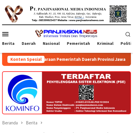
Loncat
ke
konten
Menu
Mobile
Berita
Daerah
Nasional
Pemerintah
Kriminal
Politi
garaan Pemerintah Daerah Provinsi Jawa Timur dan Bali
Konten Spesial
Beranda
Berita