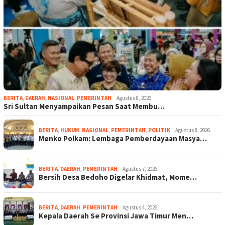
BERITA
,
DAERAH
,
NASIONAL
,
PEMERINTAH
Agustus 8, 2026
Sri Sultan Menyampaikan Pesan Saat Membu…
BERITA
,
HUKUM
,
NASIONAL
,
PEMERINTAH
,
POLITIK
Agustus 8, 2026
Menko Polkam: Lembaga Pemberdayaan Masya…
BERITA
,
DAERAH
,
PEMERINTAH
Agustus 7, 2026
Bersih Desa Bedoho Digelar Khidmat, Mome…
BERITA
,
DAERAH
,
PEMERINTAH
Agustus 4, 2026
Kepala Daerah Se Provinsi Jawa Timur Men…