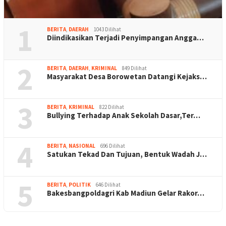
1
BERITA
,
DAERAH
1043 Dilihat
Diindikasikan Terjadi Penyimpangan Angga…
2
BERITA
,
DAERAH
,
KRIMINAL
849 Dilihat
Masyarakat Desa Borowetan Datangi Kejaks…
3
BERITA
,
KRIMINAL
822 Dilihat
Bullying Terhadap Anak Sekolah Dasar,Ter…
4
BERITA
,
NASIONAL
696 Dilihat
Satukan Tekad Dan Tujuan, Bentuk Wadah J…
5
BERITA
,
POLITIK
646 Dilihat
Bakesbangpoldagri Kab Madiun Gelar Rakor…