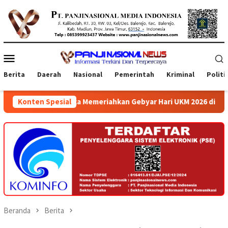
Loncat
ke
konten
Menu
Mobile
Berita
Daerah
Nasional
Pemerintah
Kriminal
Politi
 Rangka Memeriahkan Gebyar Hari UKM 2026 di Atrium Ambarrukmo
Konten Spesial
Beranda
Berita