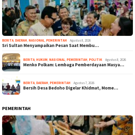
BERITA
,
DAERAH
,
NASIONAL
,
PEMERINTAH
Agustus 8, 2026
Sri Sultan Menyampaikan Pesan Saat Membu…
BERITA
,
HUKUM
,
NASIONAL
,
PEMERINTAH
,
POLITIK
Agustus 8, 2026
Menko Polkam: Lembaga Pemberdayaan Masya…
BERITA
,
DAERAH
,
PEMERINTAH
Agustus 7, 2026
Bersih Desa Bedoho Digelar Khidmat, Mome…
PEMERINTAH