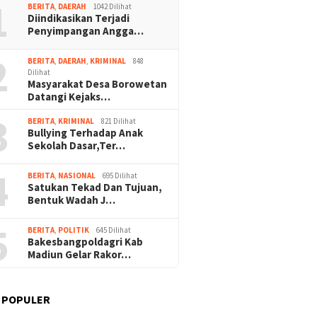
1
BERITA
,
DAERAH
1042 Dilihat
Diindikasikan Terjadi
Penyimpangan Angga…
2
BERITA
,
DAERAH
,
KRIMINAL
848
Dilihat
Masyarakat Desa Borowetan
Datangi Kejaks…
3
BERITA
,
KRIMINAL
821 Dilihat
Bullying Terhadap Anak
Sekolah Dasar,Ter…
4
BERITA
,
NASIONAL
695 Dilihat
Satukan Tekad Dan Tujuan,
Bentuk Wadah J…
5
BERITA
,
POLITIK
645 Dilihat
Bakesbangpoldagri Kab
Madiun Gelar Rakor…
 POPULER