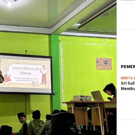
PEME
BERITA
,
Sri Su
Memb