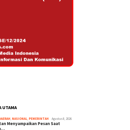
A UTAMA
DAERAH
,
NASIONAL
,
PEMERINTAH
Agustus 8, 2026
ltan Menyampaikan Pesan Saat
u…