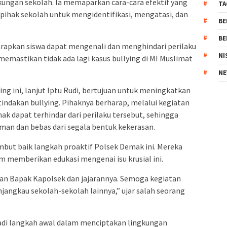
gkungan sekolah. Ia memaparkan cara-cara efektif yang
TA
n pihak sekolah untuk mengidentifikasi, mengatasi, dan
BE
BE
rapkan siswa dapat mengenali dan menghindari perilaku
NI
memastikan tidak ada lagi kasus bullying di MI Muslimat
NE
ing ini, lanjut Iptu Rudi, bertujuan untuk meningkatkan
indakan bullying. Pihaknya berharap, melalui kegiatan
mak dapat terhindar dari perilaku tersebut, sehingga
aman dan bebas dari segala bentuk kekerasan.
but baik langkah proaktif Polsek Demak ini. Mereka
m memberikan edukasi mengenai isu krusial ini.
an Bapak Kapolsek dan jajarannya. Semoga kegiatan
jangkau sekolah-sekolah lainnya,” ujar salah seorang
jadi langkah awal dalam menciptakan lingkungan