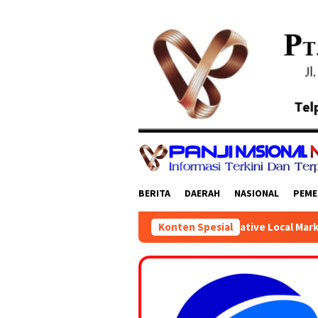
Loncat
ke
konten
BERITA
DAERAH
NASIONAL
PEME
embuka SiBakul Creative Local Market (SICLOMA) 2026 Yang Dig
Konten Spesial