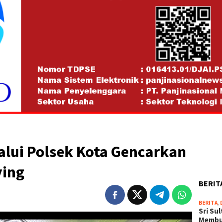
alui Polsek Kota Gencarkan
ying
BERIT
BERITA
,
Sri Su
Memb