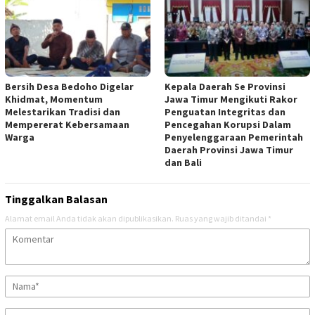
Bersih Desa Bedoho Digelar
Kepala Daerah Se Provinsi
Khidmat, Momentum
Jawa Timur Mengikuti Rakor
Melestarikan Tradisi dan
Penguatan Integritas dan
Mempererat Kebersamaan
Pencegahan Korupsi Dalam
Warga
Penyelenggaraan Pemerintah
Daerah Provinsi Jawa Timur
dan Bali
Tinggalkan Balasan
Alamat email Anda tidak akan dipublikasikan.
Ruas yang wajib ditandai
*