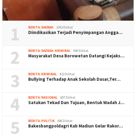
1
BERITA
,
DAERAH
1043 Dilihat
Diindikasikan Terjadi Penyimpangan Angga…
2
BERITA
,
DAERAH
,
KRIMINAL
849 Dilihat
Masyarakat Desa Borowetan Datangi Kejaks…
3
BERITA
,
KRIMINAL
822 Dilihat
Bullying Terhadap Anak Sekolah Dasar,Ter…
4
BERITA
,
NASIONAL
697 Dilihat
Satukan Tekad Dan Tujuan, Bentuk Wadah J…
5
BERITA
,
POLITIK
646 Dilihat
Bakesbangpoldagri Kab Madiun Gelar Rakor…