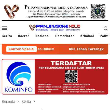
Loncat
ke
konten
Menu
Mobile
Berita
Daerah
Nasional
Pemerintah
Kriminal
Politi
Layanan Hukum
Konten Spesial
KPK Tahan Tersangka Korupsi Terkait Pen
Beranda
Berita