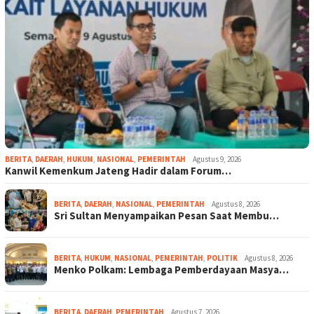
BERITA
,
DAERAH
,
HUKUM
,
NASIONAL
,
PEMERINTAH
Agustus 9, 2026
Kanwil Kemenkum Jateng Hadir dalam Forum…
BERITA
,
DAERAH
,
NASIONAL
,
PEMERINTAH
Agustus 8, 2026
Sri Sultan Menyampaikan Pesan Saat Membu…
BERITA
,
HUKUM
,
NASIONAL
,
PEMERINTAH
,
POLITIK
Agustus 8, 2026
Menko Polkam: Lembaga Pemberdayaan Masya…
BERITA
,
DAERAH
,
PEMERINTAH
Agustus 7, 2026