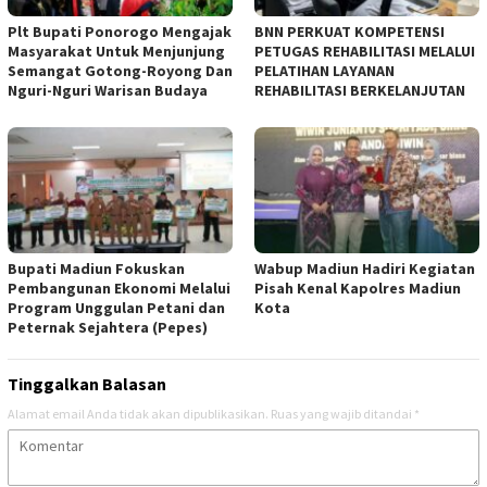
Plt Bupati Ponorogo Mengajak
BNN PERKUAT KOMPETENSI
Masyarakat Untuk Menjunjung
PETUGAS REHABILITASI MELALUI
Semangat Gotong-Royong Dan
PELATIHAN LAYANAN
Nguri-Nguri Warisan Budaya
REHABILITASI BERKELANJUTAN
Bupati Madiun Fokuskan
Wabup Madiun Hadiri Kegiatan
Pembangunan Ekonomi Melalui
Pisah Kenal Kapolres Madiun
Program Unggulan Petani dan
Kota
Peternak Sejahtera (Pepes)
Tinggalkan Balasan
Alamat email Anda tidak akan dipublikasikan.
Ruas yang wajib ditandai
*