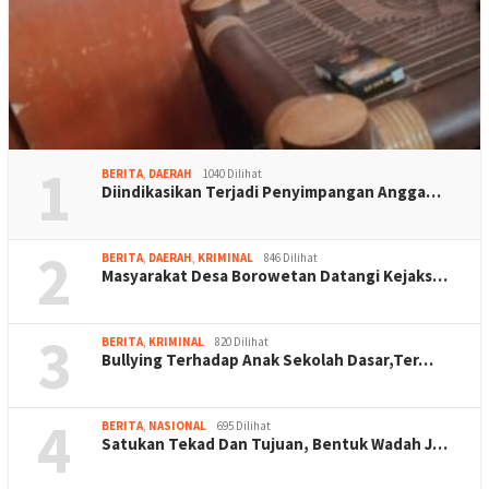
1
BERITA
,
DAERAH
1040 Dilihat
Diindikasikan Terjadi Penyimpangan Angga…
2
BERITA
,
DAERAH
,
KRIMINAL
846 Dilihat
Masyarakat Desa Borowetan Datangi Kejaks…
3
BERITA
,
KRIMINAL
820 Dilihat
Bullying Terhadap Anak Sekolah Dasar,Ter…
4
BERITA
,
NASIONAL
695 Dilihat
Satukan Tekad Dan Tujuan, Bentuk Wadah J…