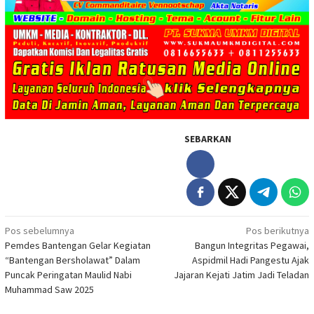
SEBARKAN
Navigasi
Pos sebelumnya
Pos berikutnya
Pemdes Bantengan Gelar Kegiatan
Bangun Integritas Pegawai,
pos
“Bantengan Bersholawat” Dalam
Aspidmil Hadi Pangestu Ajak
Puncak Peringatan Maulid Nabi
Jajaran Kejati Jatim Jadi Teladan
Muhammad Saw 2025