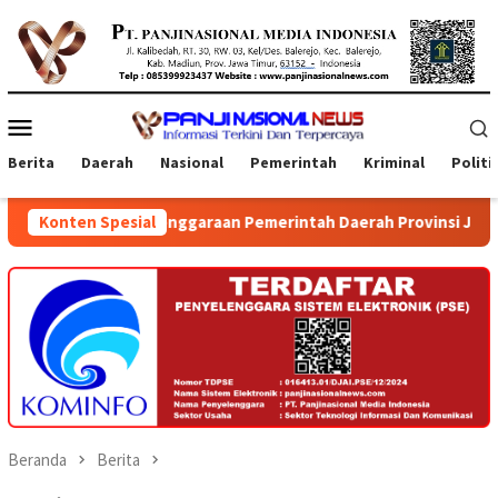
Loncat
ke
konten
Menu
Mobile
Berita
Daerah
Nasional
Pemerintah
Kriminal
Politi
lenggaraan Pemerintah Daerah Provinsi Jawa Timur dan Bali
Konten Spesial
Beranda
Berita