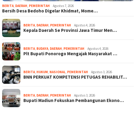
BERITA
,
DAERAH
,
PEMERINTAH
Agustus 7, 2026
Bersih Desa Bedoho Digelar Khidmat, Mome…
BERITA
,
DAERAH
,
PEMERINTAH
Agustus 4, 2026
Kepala Daerah Se Provinsi Jawa Timur Men…
BERITA
,
BUDAYA
,
DAERAH
,
PEMERINTAH
Agustus 4, 2026
Plt Bupati Ponorogo Mengajak Masyarakat …
BERITA
,
HUKUM
,
NASIONAL
,
PEMERINTAH
Agustus 3, 2026
BNN PERKUAT KOMPETENSI PETUGAS REHABILIT…
BERITA
,
DAERAH
,
PEMERINTAH
Agustus 3, 2026
Bupati Madiun Fokuskan Pembangunan Ekono…