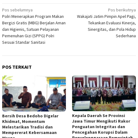
Navigasi
Pos sebelumnya
Pos berikutnya
Polri Menerapkan Program Makan
Wakajati Jatim Pimpin Apel Pagi,
pos
Bergizi Gratis (MBG) Berjalan Aman
Tekankan Evaluasi Kinerja,
dan Higienis, Satuan Pelayanan
Sinergitas, dan Pola Hidup
Pemenuhan Gizi (SPPG) Polri
Sederhana
Sesuai Standar Sanitasi
POS TERKAIT
Kepala Daerah Se Provinsi
Bersih Desa Bedoho Digelar
Jawa Timur Mengikuti Rakor
Khidmat, Momentum
Penguatan Integritas dan
Melestarikan Tradisi dan
Pencegahan Korupsi Dalam
Mempererat Kebersamaan
Penyelenggaraan Pemerintah