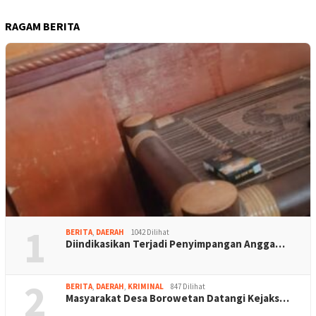
RAGAM BERITA
1
BERITA
,
DAERAH
1042 Dilihat
Diindikasikan Terjadi Penyimpangan Angga…
2
BERITA
,
DAERAH
,
KRIMINAL
847 Dilihat
Masyarakat Desa Borowetan Datangi Kejaks…