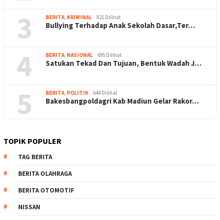
3
BERITA
,
KRIMINAL
821 Dilihat
Bullying Terhadap Anak Sekolah Dasar,Ter…
4
BERITA
,
NASIONAL
695 Dilihat
Satukan Tekad Dan Tujuan, Bentuk Wadah J…
5
BERITA
,
POLITIK
644 Dilihat
Bakesbangpoldagri Kab Madiun Gelar Rakor…
TOPIK POPULER
TAG BERITA
BERITA OLAHRAGA
BERITA OTOMOTIF
NISSAN