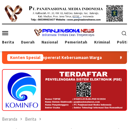
Loncat
ke
konten
Menu
Mobile
Berita
Daerah
Nasional
Pemerintah
Kriminal
Politi
n Mempererat Kebersamaan Warga
Konten Spesial
Kepala Daerah Se Provi
Beranda
Berita