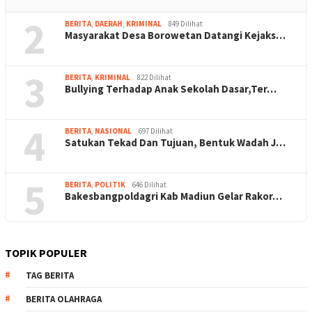
2
BERITA
,
DAERAH
,
KRIMINAL
849 Dilihat
Masyarakat Desa Borowetan Datangi Kejaks…
3
BERITA
,
KRIMINAL
822 Dilihat
Bullying Terhadap Anak Sekolah Dasar,Ter…
4
BERITA
,
NASIONAL
697 Dilihat
Satukan Tekad Dan Tujuan, Bentuk Wadah J…
5
BERITA
,
POLITIK
646 Dilihat
Bakesbangpoldagri Kab Madiun Gelar Rakor…
TOPIK POPULER
TAG BERITA
BERITA OLAHRAGA