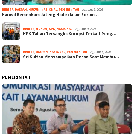
BERITA
,
DAERAH
,
HUKUM
,
NASIONAL
,
PEMERINTAH
Agustus 9, 2026
Kanwil Kemenkum Jateng Hadir dalam Forum…
BERITA
,
HUKUM
,
KPK
,
NASIONAL
Agustus 9, 2026
KPK Tahan Tersangka Korupsi Terkait Peng…
BERITA
,
DAERAH
,
NASIONAL
,
PEMERINTAH
Agustus 8, 2026
Sri Sultan Menyampaikan Pesan Saat Membu…
PEMERINTAH