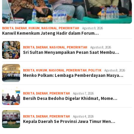
BERITA
,
DAERAH
,
HUKUM
,
NASIONAL
,
PEMERINTAH
Agustus 9, 2026
Kanwil Kemenkum Jateng Hadir dalam Forum…
BERITA
,
DAERAH
,
NASIONAL
,
PEMERINTAH
Agustus 8, 2026
Sri Sultan Menyampaikan Pesan Saat Membu…
BERITA
,
HUKUM
,
NASIONAL
,
PEMERINTAH
,
POLITIK
Agustus 8, 2026
Menko Polkam: Lembaga Pemberdayaan Masya…
BERITA
,
DAERAH
,
PEMERINTAH
Agustus 7, 2026
Bersih Desa Bedoho Digelar Khidmat, Mome…
BERITA
,
DAERAH
,
PEMERINTAH
Agustus 4, 2026
Kepala Daerah Se Provinsi Jawa Timur Men…