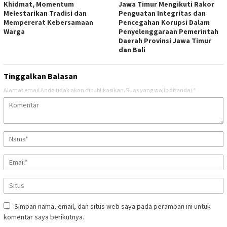
Khidmat, Momentum
Jawa Timur Mengikuti Rakor
Melestarikan Tradisi dan
Penguatan Integritas dan
Mempererat Kebersamaan
Pencegahan Korupsi Dalam
Warga
Penyelenggaraan Pemerintah
Daerah Provinsi Jawa Timur
dan Bali
Tinggalkan Balasan
Alamat email Anda tidak akan dipublikasikan.
Ruas yang wajib ditandai
*
Simpan nama, email, dan situs web saya pada peramban ini untuk
komentar saya berikutnya.