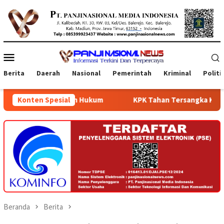
Loncat
ke
konten
Menu
Mobile
Berita
Daerah
Nasional
Pemerintah
Kriminal
Politi
anan Hukum
Konten Spesial
KPK Tahan Tersangka Korupsi Terkait Pengada
Beranda
Berita