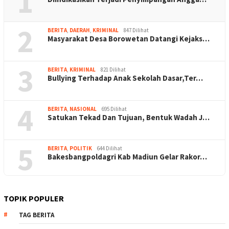
1
2
BERITA
,
DAERAH
,
KRIMINAL
847 Dilihat
Masyarakat Desa Borowetan Datangi Kejaks…
3
BERITA
,
KRIMINAL
821 Dilihat
Bullying Terhadap Anak Sekolah Dasar,Ter…
4
BERITA
,
NASIONAL
695 Dilihat
Satukan Tekad Dan Tujuan, Bentuk Wadah J…
5
BERITA
,
POLITIK
644 Dilihat
Bakesbangpoldagri Kab Madiun Gelar Rakor…
TOPIK POPULER
TAG BERITA