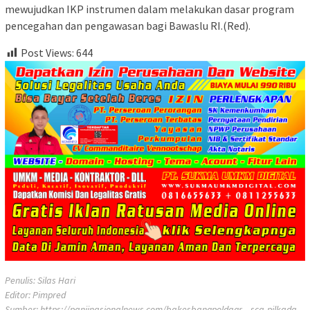
mewujudkan IKP instrumen dalam melakukan dasar program
pencegahan dan pengawasan bagi Bawaslu RI.(Red).
Post Views:
644
Penulis: Silas Hari
Editor: Pimpred
Sumber:
https://panjinasionalnews.com/bakesbangpoldagr…sca-pilkada-