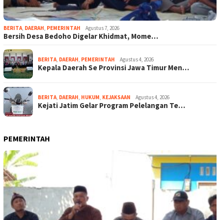
BERITA
,
DAERAH
,
PEMERINTAH
Agustus 7, 2026
Bersih Desa Bedoho Digelar Khidmat, Mome…
BERITA
,
DAERAH
,
PEMERINTAH
Agustus 4, 2026
Kepala Daerah Se Provinsi Jawa Timur Men…
BERITA
,
DAERAH
,
HUKUM
,
KEJAKSAAN
Agustus 4, 2026
Kejati Jatim Gelar Program Pelelangan Te…
PEMERINTAH