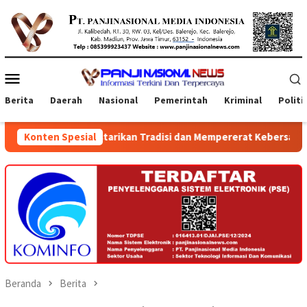
Loncat
ke
konten
Menu
Mobile
Berita
Daerah
Nasional
Pemerintah
Kriminal
Politi
 Melestarikan Tradisi dan Mempererat Kebersamaan Warga
Konten Spesial
Beranda
Berita