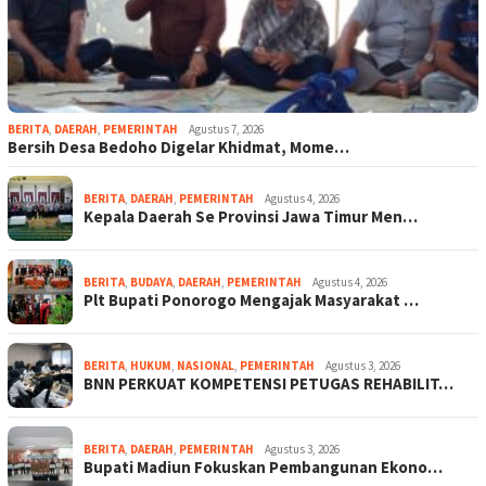
BERITA
,
DAERAH
,
PEMERINTAH
Agustus 7, 2026
Bersih Desa Bedoho Digelar Khidmat, Mome…
BERITA
,
DAERAH
,
PEMERINTAH
Agustus 4, 2026
Kepala Daerah Se Provinsi Jawa Timur Men…
BERITA
,
BUDAYA
,
DAERAH
,
PEMERINTAH
Agustus 4, 2026
Plt Bupati Ponorogo Mengajak Masyarakat …
BERITA
,
HUKUM
,
NASIONAL
,
PEMERINTAH
Agustus 3, 2026
BNN PERKUAT KOMPETENSI PETUGAS REHABILIT…
BERITA
,
DAERAH
,
PEMERINTAH
Agustus 3, 2026
Bupati Madiun Fokuskan Pembangunan Ekono…