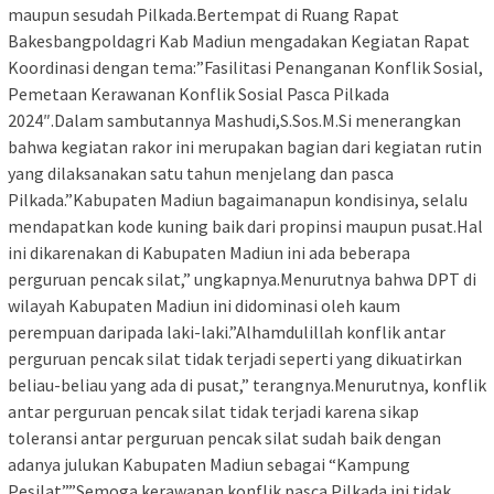
maupun sesudah Pilkada.Bertempat di Ruang Rapat
Bakesbangpoldagri Kab Madiun mengadakan Kegiatan Rapat
Koordinasi dengan tema:”Fasilitasi Penanganan Konflik Sosial,
Pemetaan Kerawanan Konflik Sosial Pasca Pilkada
2024″.Dalam sambutannya Mashudi,S.Sos.M.Si menerangkan
bahwa kegiatan rakor ini merupakan bagian dari kegiatan rutin
yang dilaksanakan satu tahun menjelang dan pasca
Pilkada.”Kabupaten Madiun bagaimanapun kondisinya, selalu
mendapatkan kode kuning baik dari propinsi maupun pusat.Hal
ini dikarenakan di Kabupaten Madiun ini ada beberapa
perguruan pencak silat,” ungkapnya.Menurutnya bahwa DPT di
wilayah Kabupaten Madiun ini didominasi oleh kaum
perempuan daripada laki-laki.”Alhamdulillah konflik antar
perguruan pencak silat tidak terjadi seperti yang dikuatirkan
beliau-beliau yang ada di pusat,” terangnya.Menurutnya, konflik
antar perguruan pencak silat tidak terjadi karena sikap
toleransi antar perguruan pencak silat sudah baik dengan
adanya julukan Kabupaten Madiun sebagai “Kampung
Pesilat”.”Semoga kerawanan konflik pasca Pilkada ini tidak