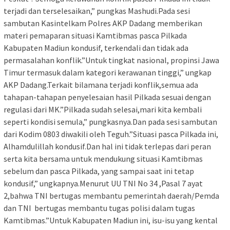
terjadi dan terselesaikan,” pungkas Mashudi.Pada sesi
sambutan Kasintelkam Polres AKP Dadang memberikan
materi pemaparan situasi Kamtibmas pasca Pilkada
Kabupaten Madiun kondusif, terkendali dan tidak ada
permasalahan konflik.”Untuk tingkat nasional, propinsi Jawa
Timur termasuk dalam kategori kerawanan tinggi,” ungkap
AKP Dadang.Terkait bilamana terjadi konflik,semua ada
tahapan-tahapan penyelesaian hasil Pilkada sesuai dengan
regulasi dari MK.”Pilkada sudah selesai,mari kita kembali
seperti kondisi semula,” pungkasnya.Dan pada sesi sambutan
dari Kodim 0803 diwakili oleh Teguh.”Situasi pasca Pilkada ini,
Alhamdulillah kondusif.Dan hal ini tidak terlepas dari peran
serta kita bersama untuk mendukung situasi Kamtibmas
sebelum dan pasca Pilkada, yang sampai saat ini tetap
kondusif,” ungkapnya.Menurut UU TNI No 34 ,Pasal 7 ayat
2,bahwa TNI bertugas membantu pemerintah daerah/Pemda
dan TNI bertugas membantu tugas polisi dalam tugas
Kamtibmas.”Untuk Kabupaten Madiun ini, isu-isu yang kental