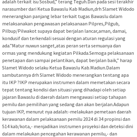
adalah terkait isu Sosbud,” terang Teguh.Dan pada sesi terakhir
narasumber dari Ketua Bawaslu Kab Madiun,drh Slamet Widodo
menerangkan panjang lebar terkait tugas Bawaslu dalam
melaksanakan pengawasan pelaksanaan Pilpres,Pilgub,
Pilbup/Pilwakot supaya dapat berjalan lancar,aman, damai,
kondusif dan terkendali sesuai dengan aturan regulasi yang
ada.”Matur nuwun sanget,atas peran serta semuanya dan
ormas yang mendukung kegiatan Pilkada.Semoga pelaksanaan
penetapan dan sampai pelantikan, dapat berjalan baik,” harap
Slamet Widodo selaku Ketua Bawaslu Kab.Madiun.Dalam
sambutannya drh Slamet Widodo menerangkan tentang apa
itu IKP ?IKP merupakan instrumen dalam memetakan secara
tepat tentang kondisi dan situasi yang dihadapi oleh setiap
jajaran Bawaslu di daerah dalam mengawasi setiap tahapan
pemilu dan pemilihan yang sedang dan akan berjalan.Adapun
tujuan IKP, menurut nya adalah:-melakukan pemetaan daerah
kerawanan dalam pelaksanaan pemilu 2024 di 34 propinsi dan
514 kab/kota,- menjadikan instrumen proyeksi dan deteksi dini
dalam melakukan pencegahan kerawanan pemilu,- dan