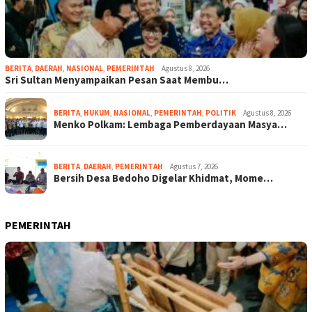
BERITA
,
DAERAH
,
NASIONAL
,
PEMERINTAH
Agustus 8, 2026
Sri Sultan Menyampaikan Pesan Saat Membu…
BERITA
,
HUKUM
,
NASIONAL
,
PEMERINTAH
,
POLITIK
Agustus 8, 2026
Menko Polkam: Lembaga Pemberdayaan Masya…
BERITA
,
DAERAH
,
PEMERINTAH
Agustus 7, 2026
Bersih Desa Bedoho Digelar Khidmat, Mome…
PEMERINTAH