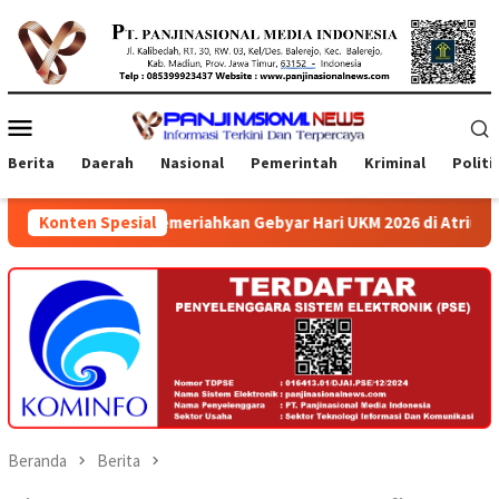
Loncat
ke
konten
Menu
Mobile
Berita
Daerah
Nasional
Pemerintah
Kriminal
Politi
riahkan Gebyar Hari UKM 2026 di Atrium Ambarrukmo Plaza
Konten Spesial
Beranda
Berita