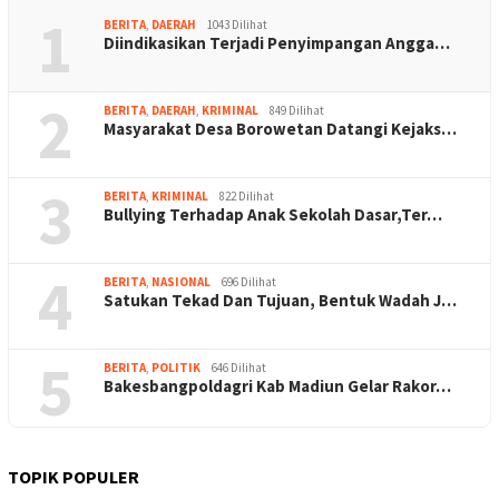
1
BERITA
,
DAERAH
1043 Dilihat
Diindikasikan Terjadi Penyimpangan Angga…
2
BERITA
,
DAERAH
,
KRIMINAL
849 Dilihat
Masyarakat Desa Borowetan Datangi Kejaks…
3
BERITA
,
KRIMINAL
822 Dilihat
Bullying Terhadap Anak Sekolah Dasar,Ter…
4
BERITA
,
NASIONAL
696 Dilihat
Satukan Tekad Dan Tujuan, Bentuk Wadah J…
5
BERITA
,
POLITIK
646 Dilihat
Bakesbangpoldagri Kab Madiun Gelar Rakor…
TOPIK POPULER