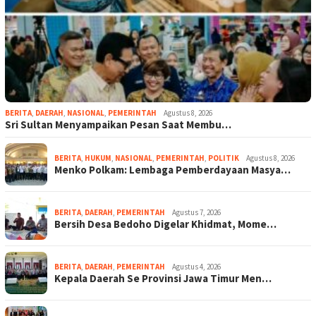
BERITA
,
DAERAH
,
NASIONAL
,
PEMERINTAH
Agustus 8, 2026
Sri Sultan Menyampaikan Pesan Saat Membu…
BERITA
,
HUKUM
,
NASIONAL
,
PEMERINTAH
,
POLITIK
Agustus 8, 2026
Menko Polkam: Lembaga Pemberdayaan Masya…
BERITA
,
DAERAH
,
PEMERINTAH
Agustus 7, 2026
Bersih Desa Bedoho Digelar Khidmat, Mome…
BERITA
,
DAERAH
,
PEMERINTAH
Agustus 4, 2026
Kepala Daerah Se Provinsi Jawa Timur Men…