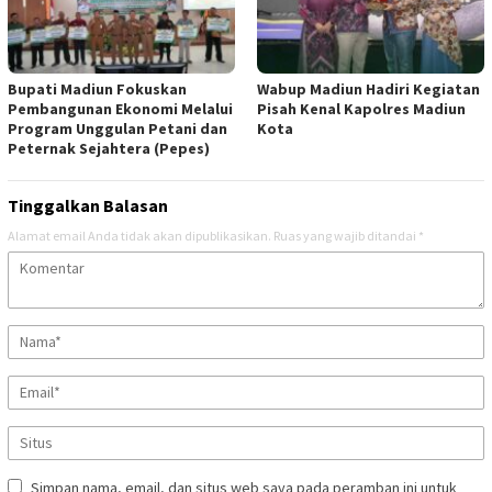
Bupati Madiun Fokuskan
Wabup Madiun Hadiri Kegiatan
Pembangunan Ekonomi Melalui
Pisah Kenal Kapolres Madiun
Program Unggulan Petani dan
Kota
Peternak Sejahtera (Pepes)
Tinggalkan Balasan
Alamat email Anda tidak akan dipublikasikan.
Ruas yang wajib ditandai
*
Simpan nama, email, dan situs web saya pada peramban ini untuk