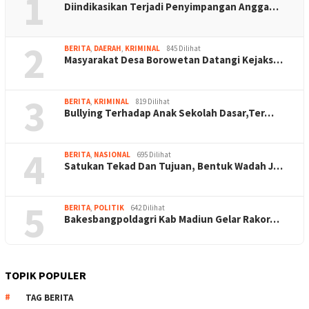
1
Diindikasikan Terjadi Penyimpangan Angga…
2
BERITA
,
DAERAH
,
KRIMINAL
845 Dilihat
Masyarakat Desa Borowetan Datangi Kejaks…
3
BERITA
,
KRIMINAL
819 Dilihat
Bullying Terhadap Anak Sekolah Dasar,Ter…
4
BERITA
,
NASIONAL
695 Dilihat
Satukan Tekad Dan Tujuan, Bentuk Wadah J…
5
BERITA
,
POLITIK
642 Dilihat
Bakesbangpoldagri Kab Madiun Gelar Rakor…
TOPIK POPULER
TAG BERITA