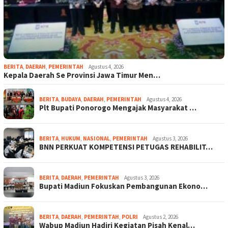
BERITA
,
DAERAH
,
PEMERINTAH
Agustus 4, 2026
Kepala Daerah Se Provinsi Jawa Timur Men…
BERITA
,
BUDAYA
,
DAERAH
,
PEMERINTAH
Agustus 4, 2026
Plt Bupati Ponorogo Mengajak Masyarakat …
BERITA
,
HUKUM
,
NASIONAL
,
PEMERINTAH
Agustus 3, 2026
BNN PERKUAT KOMPETENSI PETUGAS REHABILIT…
BERITA
,
DAERAH
,
PEMERINTAH
Agustus 3, 2026
Bupati Madiun Fokuskan Pembangunan Ekono…
BERITA
,
DAERAH
,
PEMERINTAH
,
POLRI
Agustus 2, 2026
Wabup Madiun Hadiri Kegiatan Pisah Kenal…