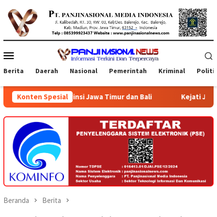
Loncat
ke
konten
Menu
Mobile
Berita
Daerah
Nasional
Pemerintah
Kriminal
Politi
i Jawa Timur dan Bali
Konten Spesial
Kejati Jatim Gelar Program Pelela
Beranda
Berita