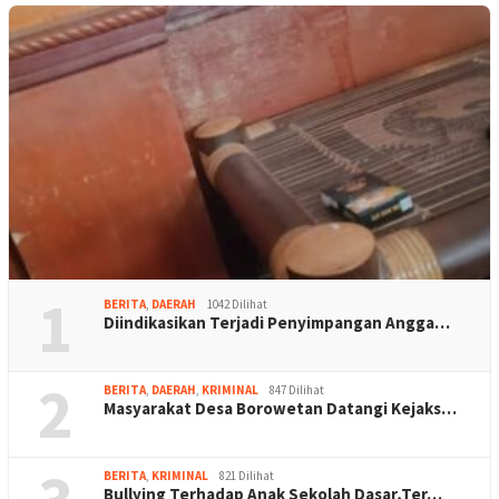
1
BERITA
,
DAERAH
1042 Dilihat
Diindikasikan Terjadi Penyimpangan Angga…
2
BERITA
,
DAERAH
,
KRIMINAL
847 Dilihat
Masyarakat Desa Borowetan Datangi Kejaks…
BERITA
,
KRIMINAL
821 Dilihat
Bullying Terhadap Anak Sekolah Dasar,Ter…