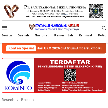
Loncat
ke
konten
Menu
Mobile
Berita
Daerah
Nasional
Pemerintah
Kriminal
Politi
ari UKM 2026 di Atrium Ambarrukmo Plaza
Konten Spesial
Menko Polkam:
Beranda
Berita