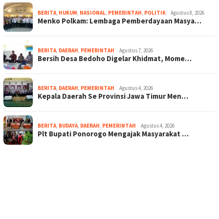
BERITA
,
HUKUM
,
NASIONAL
,
PEMERINTAH
,
POLITIK
Agustus 8, 2026
Menko Polkam: Lembaga Pemberdayaan Masya…
BERITA
,
DAERAH
,
PEMERINTAH
Agustus 7, 2026
Bersih Desa Bedoho Digelar Khidmat, Mome…
BERITA
,
DAERAH
,
PEMERINTAH
Agustus 4, 2026
Kepala Daerah Se Provinsi Jawa Timur Men…
BERITA
,
BUDAYA
,
DAERAH
,
PEMERINTAH
Agustus 4, 2026
Plt Bupati Ponorogo Mengajak Masyarakat …