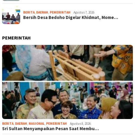
BERITA
,
DAERAH
,
PEMERINTAH
Agustus 7, 2026
Bersih Desa Bedoho Digelar Khidmat, Mome…
PEMERINTAH
BERITA
,
DAERAH
,
NASIONAL
,
PEMERINTAH
Agustus 8, 2026
Sri Sultan Menyampaikan Pesan Saat Membu…