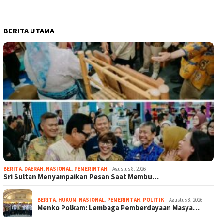
BERITA UTAMA
BERITA
,
DAERAH
,
NASIONAL
,
PEMERINTAH
Agustus 8, 2026
Sri Sultan Menyampaikan Pesan Saat Membu…
BERITA
,
HUKUM
,
NASIONAL
,
PEMERINTAH
,
POLITIK
Agustus 8, 2026
Menko Polkam: Lembaga Pemberdayaan Masya…