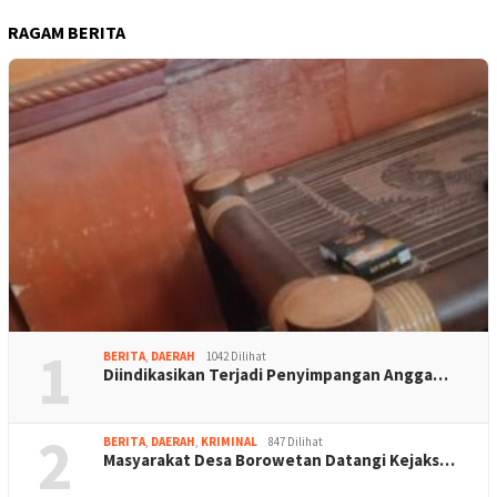
RAGAM BERITA
1
BERITA
,
DAERAH
1042 Dilihat
Diindikasikan Terjadi Penyimpangan Angga…
2
BERITA
,
DAERAH
,
KRIMINAL
847 Dilihat
Masyarakat Desa Borowetan Datangi Kejaks…