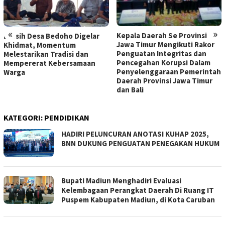
«
»
Kepala Daerah Se Provinsi
Bersih Desa Bedoho Digelar
Jawa Timur Mengikuti Rakor
Khidmat, Momentum
Penguatan Integritas dan
Melestarikan Tradisi dan
Pencegahan Korupsi Dalam
Mempererat Kebersamaan
Penyelenggaraan Pemerintah
Warga
Daerah Provinsi Jawa Timur
dan Bali
KATEGORI:
PENDIDIKAN
HADIRI PELUNCURAN ANOTASI KUHAP 2025,
BNN DUKUNG PENGUATAN PENEGAKAN HUKUM
Bupati Madiun Menghadiri Evaluasi
Kelembagaan Perangkat Daerah Di Ruang IT
Puspem Kabupaten Madiun, di Kota Caruban