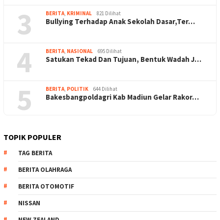
3
BERITA
,
KRIMINAL
821 Dilihat
Bullying Terhadap Anak Sekolah Dasar,Ter…
4
BERITA
,
NASIONAL
695 Dilihat
Satukan Tekad Dan Tujuan, Bentuk Wadah J…
5
BERITA
,
POLITIK
644 Dilihat
Bakesbangpoldagri Kab Madiun Gelar Rakor…
TOPIK POPULER
TAG BERITA
BERITA OLAHRAGA
BERITA OTOMOTIF
NISSAN
NEW ZEALAND