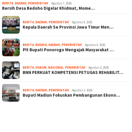
BERITA
,
DAERAH
,
PEMERINTAH
Agustus 7, 2026
Bersih Desa Bedoho Digelar Khidmat, Mome…
BERITA
,
DAERAH
,
PEMERINTAH
Agustus 4, 2026
Kepala Daerah Se Provinsi Jawa Timur Men…
BERITA
,
BUDAYA
,
DAERAH
,
PEMERINTAH
Agustus 4, 2026
Plt Bupati Ponorogo Mengajak Masyarakat …
BERITA
,
HUKUM
,
NASIONAL
,
PEMERINTAH
Agustus 3, 2026
BNN PERKUAT KOMPETENSI PETUGAS REHABILIT…
BERITA
,
DAERAH
,
PEMERINTAH
Agustus 3, 2026
Bupati Madiun Fokuskan Pembangunan Ekono…