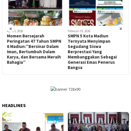
«
»
April 5, 2026
Februari 19, 2026
F
Momen Bersejarah
SMPN 5 Kota Madiun
Peringatan 47 Tahun SMPN
Ternyata Menyimpan
T
g
6 Madiun:”Bersinar Dalam
Segudang Siswa
Iman, Bertumbuh Dalam
Berprestasi Yang
Karya, dan Bersama Meraih
Membanggakan Sebagai
Bahagia”
Generasi Emas Penerus
Bangsa
HEADLINES