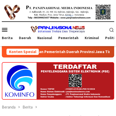
Loncat
ke
konten
Menu
Mobile
Berita
Daerah
Nasional
Pemerintah
Kriminal
Politi
n Pemerintah Daerah Provinsi Jawa Timur dan Bali
Konten Spesial
Kejat
Beranda
Berita