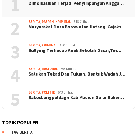
1
Diindikasikan Terjadi Penyimpangan Angga…
2
BERITA
,
DAERAH
,
KRIMINAL
846 Dilihat
Masyarakat Desa Borowetan Datangi Kejaks…
3
BERITA
,
KRIMINAL
820 Dilihat
Bullying Terhadap Anak Sekolah Dasar,Ter…
4
BERITA
,
NASIONAL
695 Dilihat
Satukan Tekad Dan Tujuan, Bentuk Wadah J…
5
BERITA
,
POLITIK
643 Dilihat
Bakesbangpoldagri Kab Madiun Gelar Rakor…
TOPIK POPULER
TAG BERITA