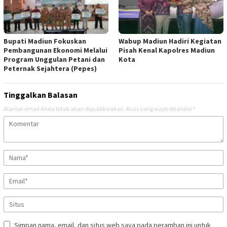
Bupati Madiun Fokuskan
Wabup Madiun Hadiri Kegiatan
Pembangunan Ekonomi Melalui
Pisah Kenal Kapolres Madiun
Program Unggulan Petani dan
Kota
Peternak Sejahtera (Pepes)
Tinggalkan Balasan
Alamat email Anda tidak akan dipublikasikan.
Ruas yang wajib ditandai
*
Simpan nama, email, dan situs web saya pada peramban ini untuk