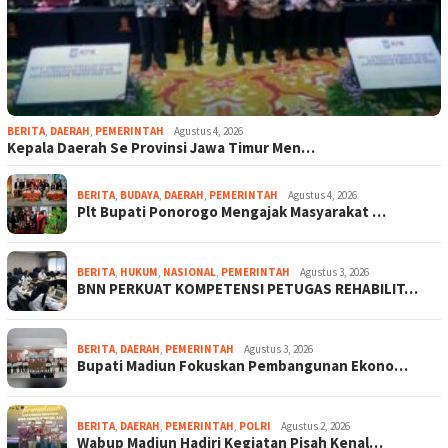
BERITA
,
DAERAH
,
PEMERINTAH
Agustus 4, 2026
Kepala Daerah Se Provinsi Jawa Timur Men…
BERITA
,
BUDAYA
,
DAERAH
,
PEMERINTAH
Agustus 4, 2026
Plt Bupati Ponorogo Mengajak Masyarakat …
BERITA
,
HUKUM
,
NASIONAL
,
PEMERINTAH
Agustus 3, 2026
BNN PERKUAT KOMPETENSI PETUGAS REHABILIT…
BERITA
,
DAERAH
,
PEMERINTAH
Agustus 3, 2026
Bupati Madiun Fokuskan Pembangunan Ekono…
BERITA
,
DAERAH
,
PEMERINTAH
,
POLRI
Agustus 2, 2026
Wabup Madiun Hadiri Kegiatan Pisah Kenal…