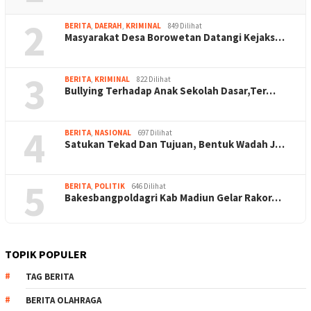
2
BERITA
,
DAERAH
,
KRIMINAL
849 Dilihat
Masyarakat Desa Borowetan Datangi Kejaks…
3
BERITA
,
KRIMINAL
822 Dilihat
Bullying Terhadap Anak Sekolah Dasar,Ter…
4
BERITA
,
NASIONAL
697 Dilihat
Satukan Tekad Dan Tujuan, Bentuk Wadah J…
5
BERITA
,
POLITIK
646 Dilihat
Bakesbangpoldagri Kab Madiun Gelar Rakor…
TOPIK POPULER
TAG BERITA
BERITA OLAHRAGA