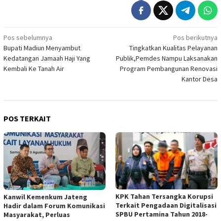
Navigasi
Pos sebelumnya
Pos berikutnya
Bupati Madiun Menyambut
Tingkatkan Kualitas Pelayanan
pos
Kedatangan Jamaah Haji Yang
Publik,Pemdes Nampu Laksanakan
Kembali Ke Tanah Air
Program Pembangunan Renovasi
Kantor Desa
POS TERKAIT
KPK Tahan Tersangka Korupsi
Kanwil Kemenkum Jateng
Terkait Pengadaan Digitalisasi
Hadir dalam Forum Komunikasi
SPBU Pertamina Tahun 2018-
Masyarakat, Perluas