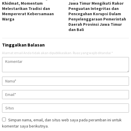
Khidmat, Momentum
Jawa Timur Mengikuti Rakor
Melestarikan Tradisi dan
Penguatan Integritas dan
Mempererat Kebersamaan
Pencegahan Korupsi Dalam
Warga
Penyelenggaraan Pemerintah
Daerah Provinsi Jawa Timur
dan Bali
Tinggalkan Balasan
Alamat email Anda tidak akan dipublikasikan.
Ruas yang wajib ditandai
*
Simpan nama, email, dan situs web saya pada peramban ini untuk
komentar saya berikutnya.