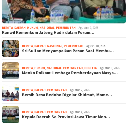
BERITA
,
DAERAH
,
HUKUM
,
NASIONAL
,
PEMERINTAH
Agustus 9, 2026
Kanwil Kemenkum Jateng Hadir dalam Forum…
BERITA
,
DAERAH
,
NASIONAL
,
PEMERINTAH
Agustus 8, 2026
Sri Sultan Menyampaikan Pesan Saat Membu…
BERITA
,
HUKUM
,
NASIONAL
,
PEMERINTAH
,
POLITIK
Agustus 8, 2026
Menko Polkam: Lembaga Pemberdayaan Masya…
BERITA
,
DAERAH
,
PEMERINTAH
Agustus 7, 2026
Bersih Desa Bedoho Digelar Khidmat, Mome…
BERITA
,
DAERAH
,
PEMERINTAH
Agustus 4, 2026
Kepala Daerah Se Provinsi Jawa Timur Men…