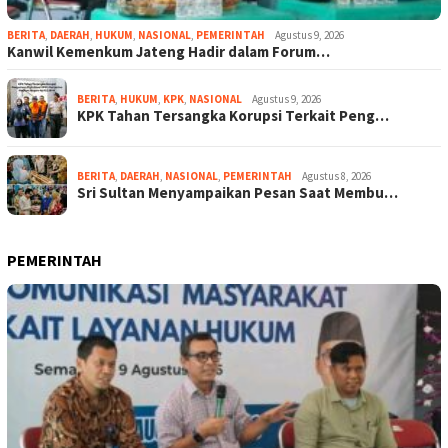
BERITA
,
DAERAH
,
HUKUM
,
NASIONAL
,
PEMERINTAH
Agustus 9, 2026
Kanwil Kemenkum Jateng Hadir dalam Forum…
BERITA
,
HUKUM
,
KPK
,
NASIONAL
Agustus 9, 2026
KPK Tahan Tersangka Korupsi Terkait Peng…
BERITA
,
DAERAH
,
NASIONAL
,
PEMERINTAH
Agustus 8, 2026
Sri Sultan Menyampaikan Pesan Saat Membu…
PEMERINTAH