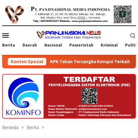
Loncat
ke
konten
Menu
Mobile
Berita
Daerah
Nasional
Pemerintah
Kriminal
Politi
KPK Tahan Tersangka Korupsi Terkait Pengadaan Digitalisas
Konten Spesial
Beranda
Berita