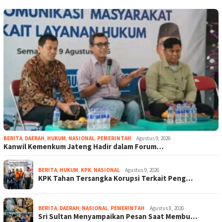
BERITA
,
DAERAH
,
HUKUM
,
NASIONAL
,
PEMERINTAH
Agustus 9, 2026
Kanwil Kemenkum Jateng Hadir dalam Forum…
BERITA
,
HUKUM
,
KPK
,
NASIONAL
Agustus 9, 2026
KPK Tahan Tersangka Korupsi Terkait Peng…
BERITA
,
DAERAH
,
NASIONAL
,
PEMERINTAH
Agustus 8, 2026
Sri Sultan Menyampaikan Pesan Saat Membu…