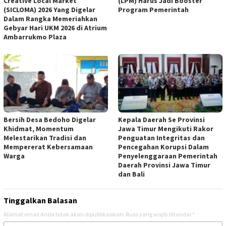
Creative Local Market
(LPM) Harus Jadi Booster
(SICLOMA) 2026 Yang Digelar
Program Pemerintah
Dalam Rangka Memeriahkan
Gebyar Hari UKM 2026 di Atrium
Ambarrukmo Plaza
Bersih Desa Bedoho Digelar
Kepala Daerah Se Provinsi
Khidmat, Momentum
Jawa Timur Mengikuti Rakor
Melestarikan Tradisi dan
Penguatan Integritas dan
Mempererat Kebersamaan
Pencegahan Korupsi Dalam
Warga
Penyelenggaraan Pemerintah
Daerah Provinsi Jawa Timur
dan Bali
Tinggalkan Balasan
Alamat email Anda tidak akan dipublikasikan.
Ruas yang wajib ditandai
*