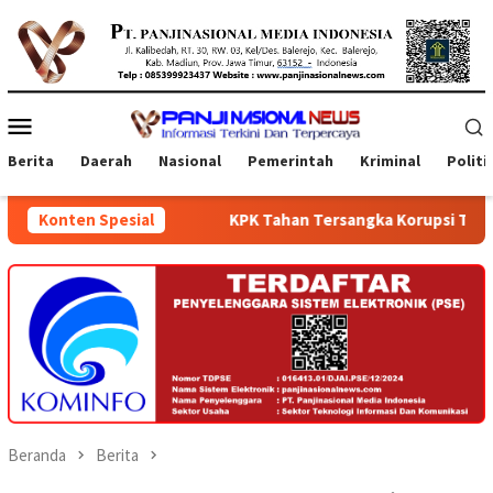
Loncat
ke
konten
Menu
Mobile
Berita
Daerah
Nasional
Pemerintah
Kriminal
Politi
ukum
Konten Spesial
KPK Tahan Tersangka Korupsi Terkait Pengadaan Dig
Beranda
Berita