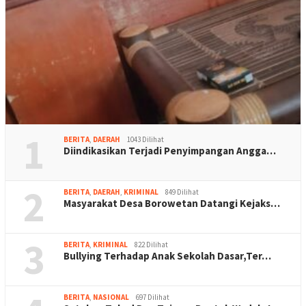
1
BERITA
,
DAERAH
1043 Dilihat
Diindikasikan Terjadi Penyimpangan Angga…
2
BERITA
,
DAERAH
,
KRIMINAL
849 Dilihat
Masyarakat Desa Borowetan Datangi Kejaks…
3
BERITA
,
KRIMINAL
822 Dilihat
Bullying Terhadap Anak Sekolah Dasar,Ter…
BERITA
,
NASIONAL
697 Dilihat