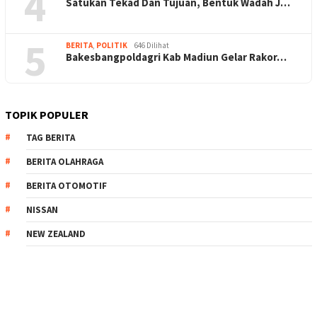
4
Satukan Tekad Dan Tujuan, Bentuk Wadah J…
5
BERITA
,
POLITIK
646 Dilihat
Bakesbangpoldagri Kab Madiun Gelar Rakor…
TOPIK POPULER
TAG BERITA
BERITA OLAHRAGA
BERITA OTOMOTIF
NISSAN
NEW ZEALAND