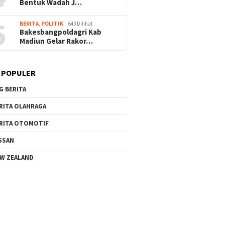
Bentuk Wadah J…
5
BERITA
,
POLITIK
643 Dilihat
Bakesbangpoldagri Kab
Madiun Gelar Rakor…
 POPULER
G BERITA
RITA OLAHRAGA
RITA OTOMOTIF
SSAN
W ZEALAND