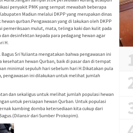
ndikasi penyakit PMK yang sempat mewabah beberapa
 Kabupaten Madiun melalui DKPP yang merupakan dinas
k hewan qurban.Pengawasan yang di lakukan oleh DKPP
i pemeriksaan mulut, mata, telinga kaki dan kulit pada
 dan desinfektan kepada para pedagang hewan agar
ri H.
 Bagus Sri Yulianta mengatakan bahwa pengawasan ini
ga kesehatan hewan Qurban, baik di pasar dan di tempat
an minimal sepuluh hari sebelum hari H.Dikatakan pula
, pengawasan ini dilakukan untuk melihat jumlah
an dan sekaligus untuk melihat jumlah populasi hewan
gan untuk persiapan hewan Qurban. Untuk populasi
ernak kambing domba ketersediaan kita cukup dari
agus.(Dilansir dari Sumber Prokopim).