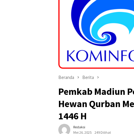
Beranda
Berita
Pemkab Madiun P
Hewan Qurban Men
1446 H
Redaksi
Mei 26, 2025
249 Dilihat