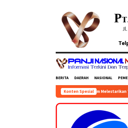
Loncat
ke
konten
BERITA
DAERAH
NASIONAL
PEME
lar Khidmat, Momentum Melestarikan Tradisi dan Mempererat K
Konten Spesial