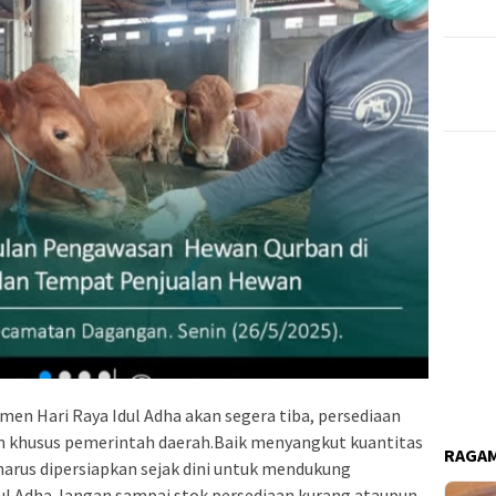
men Hari Raya Idul Adha akan segera tiba, persediaan
n khusus pemerintah daerah.Baik menyangkut kuantitas
RAGAM
arus dipersiapkan sejak dini untuk mendukung
dul Adha.Jangan sampai stok persediaan kurang ataupun