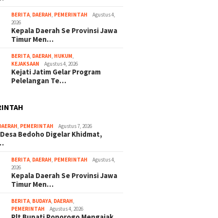
BERITA
,
DAERAH
,
PEMERINTAH
Agustus 4,
2026
Kepala Daerah Se Provinsi Jawa
Timur Men…
BERITA
,
DAERAH
,
HUKUM
,
KEJAKSAAN
Agustus 4, 2026
Kejati Jatim Gelar Program
Pelelangan Te…
RINTAH
DAERAH
,
PEMERINTAH
Agustus 7, 2026
 Desa Bedoho Digelar Khidmat,
…
BERITA
,
DAERAH
,
PEMERINTAH
Agustus 4,
2026
Kepala Daerah Se Provinsi Jawa
Timur Men…
BERITA
,
BUDAYA
,
DAERAH
,
PEMERINTAH
Agustus 4, 2026
Plt Bupati Ponorogo Mengajak