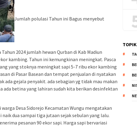
Jumlah polulasi Tahun ini Bagus menyebut
TOPIK
a Tahun 2024 jumlah hewan Qurban di Kab Madiun
TA
u ekor kambing. Tahun ini kemungkinan meningkat. Pasca
BE
ang yang stoknya meningkat sapi 5-7 ribu ekor kambing
wasan di Pasar Basean dan tempat penjualan di nyatakan
BE
dak ada gejala penyakit. ada sebagian yg tidak mau makan
NI
ga ada betina yang lahiran sudah kita berikan desinfektan
NE
pi warga Desa Sidorejo Kecamatan Wungu mengatakan
naik dua sampai tiga jutaan sejak sebulan yang lalu.
nerima pesanan 90 ekor sapi. Harga sapi bervariasi