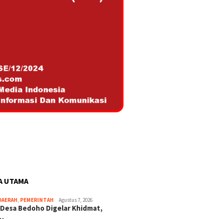
A UTAMA
DAERAH
,
PEMERINTAH
Agustus 7, 2026
 Desa Bedoho Digelar Khidmat,
…