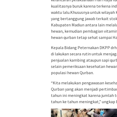
kualitasnya buruk karena terkena i
waktu lalu.Khususnya untuk wilayah
yang bertanggung jawab terkait sto
Kabupaten Madiun antara lain melalu
hewan, kemudian pembagian vitamin
hewan qurban tetap sehat sampai Ha
Kepala Bidang Peternakan DKPP drh.
di lakukan secara rutin untuk menja
penjualan kambing ataupun sapi qurb
selain pemeriksaan kesehatan hewan
populasi hewan Qurban.
“Kita melakukan pengawasan kesehat
Qurban yang akan menjadi pertimban
tahun ini meningkat karena jumlah t
tahun ke tahun meningkat,” ungkap B