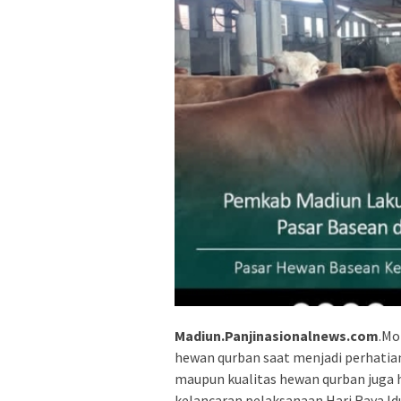
Madiun.Panjinasionalnews.com
.Mo
hewan qurban saat menjadi perhatia
maupun kualitas hewan qurban juga h
kelancaran pelaksanaan Hari Raya I