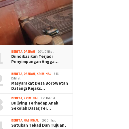
1
BERITA
,
DAERAH
1041 Dilihat
Diindikasikan Terjadi
Penyimpangan Angga…
2
BERITA
,
DAERAH
,
KRIMINAL
846
Dilihat
Masyarakat Desa Borowetan
Datangi Kejaks…
3
BERITA
,
KRIMINAL
821 Dilihat
Bullying Terhadap Anak
Sekolah Dasar,Ter…
4
BERITA
,
NASIONAL
695 Dilihat
Satukan Tekad Dan Tujuan,