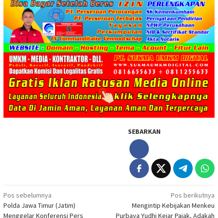
SEBARKAN
Navigasi
Pos sebelumnya
Pos berikutnya
Polda Jawa Timur (Jatim)
Mengintip Kebijakan Menkeu
pos
Menggelar Konferensi Pers
Purbaya Yudhi Kejar Pajak, Adakah