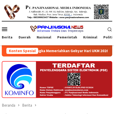
Loncat
ke
konten
Menu
Mobile
Berita
Daerah
Nasional
Pemerintah
Kriminal
Politi
 Rangka Memeriahkan Gebyar Hari UKM 2026 di Atrium Ambarrukmo
Konten Spesial
Beranda
Berita