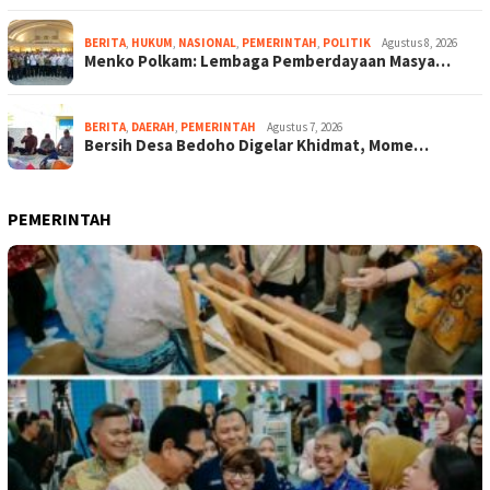
BERITA
,
HUKUM
,
NASIONAL
,
PEMERINTAH
,
POLITIK
Agustus 8, 2026
Menko Polkam: Lembaga Pemberdayaan Masya…
BERITA
,
DAERAH
,
PEMERINTAH
Agustus 7, 2026
Bersih Desa Bedoho Digelar Khidmat, Mome…
PEMERINTAH