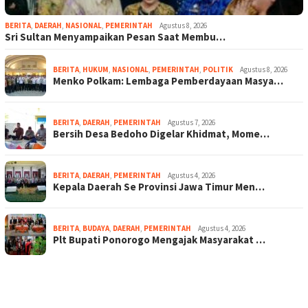
BERITA
,
DAERAH
,
NASIONAL
,
PEMERINTAH
Agustus 8, 2026
Sri Sultan Menyampaikan Pesan Saat Membu…
BERITA
,
HUKUM
,
NASIONAL
,
PEMERINTAH
,
POLITIK
Agustus 8, 2026
Menko Polkam: Lembaga Pemberdayaan Masya…
BERITA
,
DAERAH
,
PEMERINTAH
Agustus 7, 2026
Bersih Desa Bedoho Digelar Khidmat, Mome…
BERITA
,
DAERAH
,
PEMERINTAH
Agustus 4, 2026
Kepala Daerah Se Provinsi Jawa Timur Men…
BERITA
,
BUDAYA
,
DAERAH
,
PEMERINTAH
Agustus 4, 2026
Plt Bupati Ponorogo Mengajak Masyarakat …