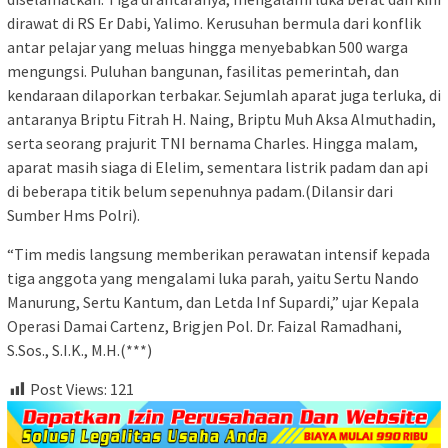
dirawat di RS Er Dabi, Yalimo. Kerusuhan bermula dari konflik
antar pelajar yang meluas hingga menyebabkan 500 warga
mengungsi. Puluhan bangunan, fasilitas pemerintah, dan
kendaraan dilaporkan terbakar. Sejumlah aparat juga terluka, di
antaranya Briptu Fitrah H. Naing, Briptu Muh Aksa Almuthadin,
serta seorang prajurit TNI bernama Charles. Hingga malam,
aparat masih siaga di Elelim, sementara listrik padam dan api
di beberapa titik belum sepenuhnya padam.(Dilansir dari
Sumber Hms Polri).
“Tim medis langsung memberikan perawatan intensif kepada
tiga anggota yang mengalami luka parah, yaitu Sertu Nando
Manurung, Sertu Kantum, dan Letda Inf Supardi,” ujar Kepala
Operasi Damai Cartenz, Brigjen Pol. Dr. Faizal Ramadhani,
S.Sos., S.I.K., M.H.(***)
Post Views:
121