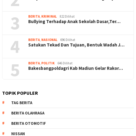
3
BERITA
,
KRIMINAL
822 Dilihat
Bullying Terhadap Anak Sekolah Dasar,Ter…
4
BERITA
,
NASIONAL
696 Dilihat
Satukan Tekad Dan Tujuan, Bentuk Wadah J…
5
BERITA
,
POLITIK
646 Dilihat
Bakesbangpoldagri Kab Madiun Gelar Rakor…
TOPIK POPULER
TAG BERITA
BERITA OLAHRAGA
BERITA OTOMOTIF
NISSAN