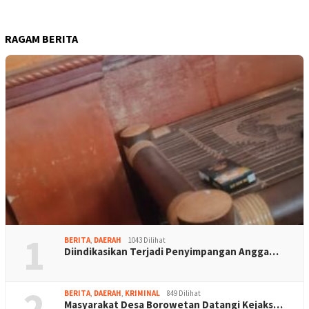
RAGAM BERITA
1
BERITA
,
DAERAH
1043 Dilihat
Diindikasikan Terjadi Penyimpangan Angga…
2
BERITA
,
DAERAH
,
KRIMINAL
849 Dilihat
Masyarakat Desa Borowetan Datangi Kejaks…