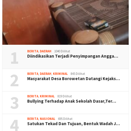
1
BERITA
,
DAERAH
1040 Dilihat
Diindikasikan Terjadi Penyimpangan Angga…
2
BERITA
,
DAERAH
,
KRIMINAL
845 Dilihat
Masyarakat Desa Borowetan Datangi Kejaks…
3
BERITA
,
KRIMINAL
819 Dilihat
Bullying Terhadap Anak Sekolah Dasar,Ter…
4
BERITA
,
NASIONAL
695 Dilihat
Satukan Tekad Dan Tujuan, Bentuk Wadah J…