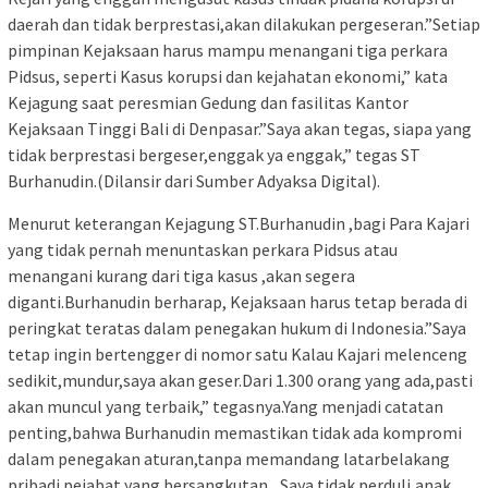
daerah dan tidak berprestasi,akan dilakukan pergeseran.”Setiap
pimpinan Kejaksaan harus mampu menangani tiga perkara
Pidsus, seperti Kasus korupsi dan kejahatan ekonomi,” kata
Kejagung saat peresmian Gedung dan fasilitas Kantor
Kejaksaan Tinggi Bali di Denpasar.”Saya akan tegas, siapa yang
tidak berprestasi bergeser,enggak ya enggak,” tegas ST
Burhanudin.(Dilansir dari Sumber Adyaksa Digital).
Menurut keterangan Kejagung ST.Burhanudin ,bagi Para Kajari
yang tidak pernah menuntaskan perkara Pidsus atau
menangani kurang dari tiga kasus ,akan segera
diganti.Burhanudin berharap, Kejaksaan harus tetap berada di
peringkat teratas dalam penegakan hukum di Indonesia.”Saya
tetap ingin bertengger di nomor satu Kalau Kajari melenceng
sedikit,mundur,saya akan geser.Dari 1.300 orang yang ada,pasti
akan muncul yang terbaik,” tegasnya.Yang menjadi catatan
penting,bahwa Burhanudin memastikan tidak ada kompromi
dalam penegakan aturan,tanpa memandang latarbelakang
pribadi pejabat yang bersangkutan._Saya tidak perduli,anak