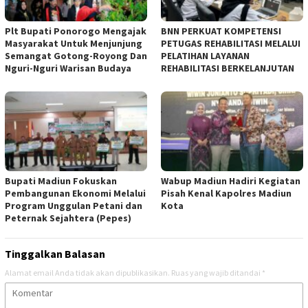
Plt Bupati Ponorogo Mengajak
BNN PERKUAT KOMPETENSI
Masyarakat Untuk Menjunjung
PETUGAS REHABILITASI MELALUI
Semangat Gotong-Royong Dan
PELATIHAN LAYANAN
Nguri-Nguri Warisan Budaya
REHABILITASI BERKELANJUTAN
Bupati Madiun Fokuskan
Wabup Madiun Hadiri Kegiatan
Pembangunan Ekonomi Melalui
Pisah Kenal Kapolres Madiun
Program Unggulan Petani dan
Kota
Peternak Sejahtera (Pepes)
Tinggalkan Balasan
Alamat email Anda tidak akan dipublikasikan.
Ruas yang wajib ditandai
*