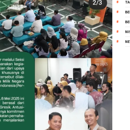
TA
BE
BE
NI
NE