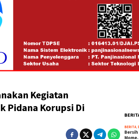
anakan Kegiatan
k Pidana Korupsi Di
BERIT
N
BERITA
,
Bersih
Mome