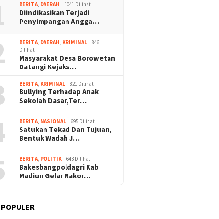
1
BERITA
,
DAERAH
1041 Dilihat
Diindikasikan Terjadi
Penyimpangan Angga…
2
BERITA
,
DAERAH
,
KRIMINAL
846
Dilihat
Masyarakat Desa Borowetan
Datangi Kejaks…
3
BERITA
,
KRIMINAL
821 Dilihat
Bullying Terhadap Anak
Sekolah Dasar,Ter…
4
BERITA
,
NASIONAL
695 Dilihat
Satukan Tekad Dan Tujuan,
Bentuk Wadah J…
5
BERITA
,
POLITIK
643 Dilihat
Bakesbangpoldagri Kab
Madiun Gelar Rakor…
 POPULER