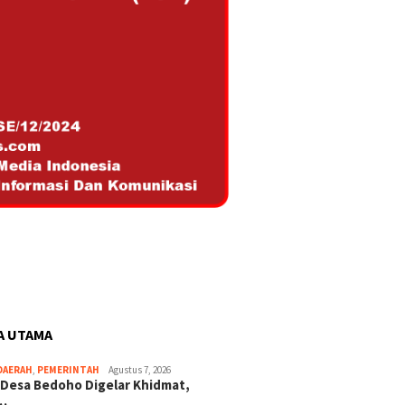
A UTAMA
DAERAH
,
PEMERINTAH
Agustus 7, 2026
 Desa Bedoho Digelar Khidmat,
…