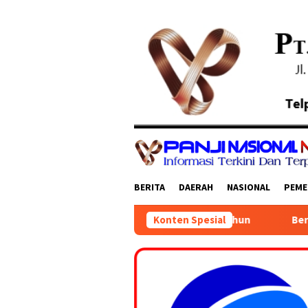
Loncat
ke
konten
BERITA
DAERAH
NASIONAL
PEME
ekaan RI Ke 81 Tahun
Bersih Desa Bedoho Digelar Khid
Konten Spesial