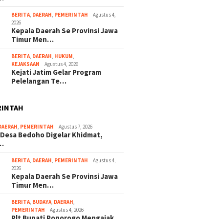
BERITA
,
DAERAH
,
PEMERINTAH
Agustus 4,
2026
Kepala Daerah Se Provinsi Jawa
Timur Men…
BERITA
,
DAERAH
,
HUKUM
,
KEJAKSAAN
Agustus 4, 2026
Kejati Jatim Gelar Program
Pelelangan Te…
RINTAH
DAERAH
,
PEMERINTAH
Agustus 7, 2026
 Desa Bedoho Digelar Khidmat,
…
BERITA
,
DAERAH
,
PEMERINTAH
Agustus 4,
2026
Kepala Daerah Se Provinsi Jawa
Timur Men…
BERITA
,
BUDAYA
,
DAERAH
,
PEMERINTAH
Agustus 4, 2026
Plt Bupati Ponorogo Mengajak