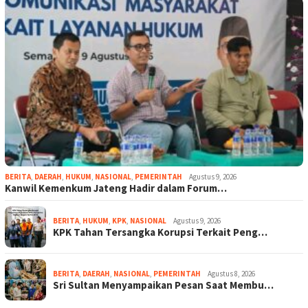
BERITA
,
DAERAH
,
HUKUM
,
NASIONAL
,
PEMERINTAH
Agustus 9, 2026
Kanwil Kemenkum Jateng Hadir dalam Forum…
BERITA
,
HUKUM
,
KPK
,
NASIONAL
Agustus 9, 2026
KPK Tahan Tersangka Korupsi Terkait Peng…
BERITA
,
DAERAH
,
NASIONAL
,
PEMERINTAH
Agustus 8, 2026
Sri Sultan Menyampaikan Pesan Saat Membu…