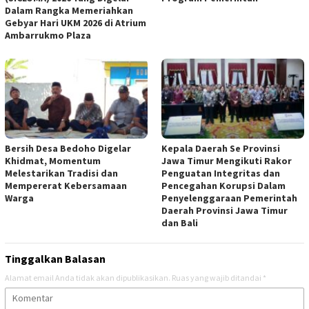
Dalam Rangka Memeriahkan
Gebyar Hari UKM 2026 di Atrium
Ambarrukmo Plaza
Bersih Desa Bedoho Digelar
Kepala Daerah Se Provinsi
Khidmat, Momentum
Jawa Timur Mengikuti Rakor
Melestarikan Tradisi dan
Penguatan Integritas dan
Mempererat Kebersamaan
Pencegahan Korupsi Dalam
Warga
Penyelenggaraan Pemerintah
Daerah Provinsi Jawa Timur
dan Bali
Tinggalkan Balasan
Alamat email Anda tidak akan dipublikasikan.
Ruas yang wajib ditandai
*