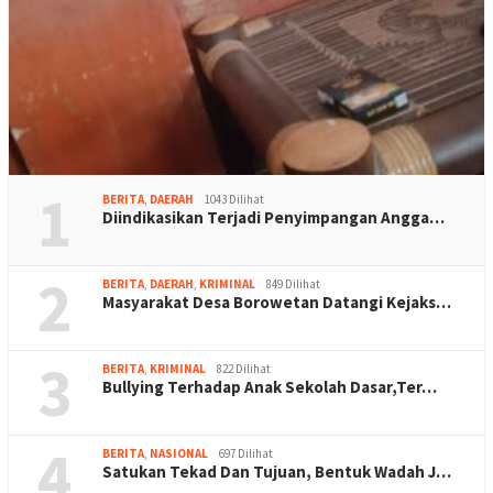
1
BERITA
,
DAERAH
1043 Dilihat
Diindikasikan Terjadi Penyimpangan Angga…
2
BERITA
,
DAERAH
,
KRIMINAL
849 Dilihat
Masyarakat Desa Borowetan Datangi Kejaks…
3
BERITA
,
KRIMINAL
822 Dilihat
Bullying Terhadap Anak Sekolah Dasar,Ter…
4
BERITA
,
NASIONAL
697 Dilihat
Satukan Tekad Dan Tujuan, Bentuk Wadah J…