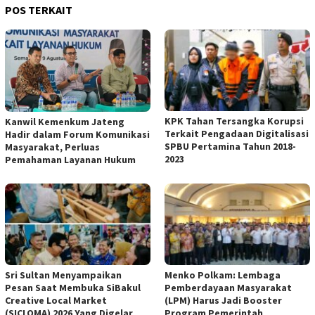
POS TERKAIT
KPK Tahan Tersangka Korupsi
Kanwil Kemenkum Jateng
Terkait Pengadaan Digitalisasi
Hadir dalam Forum Komunikasi
SPBU Pertamina Tahun 2018-
Masyarakat, Perluas
2023
Pemahaman Layanan Hukum
Sri Sultan Menyampaikan
Menko Polkam: Lembaga
Pesan Saat Membuka SiBakul
Pemberdayaan Masyarakat
Creative Local Market
(LPM) Harus Jadi Booster
(SICLOMA) 2026 Yang Digelar
Program Pemerintah