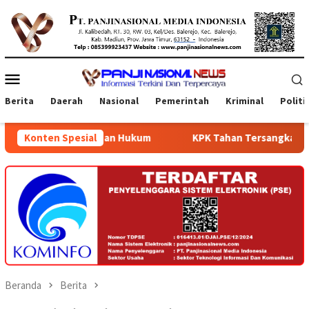
Loncat
ke
konten
Menu
Mobile
Berita
Daerah
Nasional
Pemerintah
Kriminal
Politi
Layanan Hukum
Konten Spesial
KPK Tahan Tersangka Korupsi Terkait Pen
Beranda
Berita