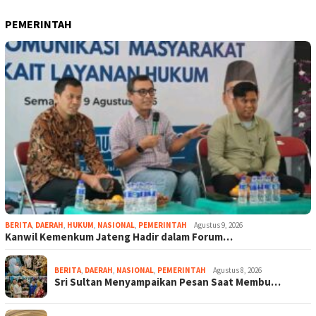
PEMERINTAH
BERITA
,
DAERAH
,
HUKUM
,
NASIONAL
,
PEMERINTAH
Agustus 9, 2026
Kanwil Kemenkum Jateng Hadir dalam Forum…
BERITA
,
DAERAH
,
NASIONAL
,
PEMERINTAH
Agustus 8, 2026
Sri Sultan Menyampaikan Pesan Saat Membu…