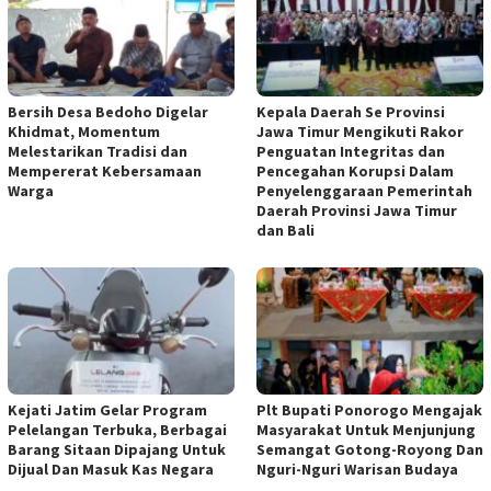
Bersih Desa Bedoho Digelar
Kepala Daerah Se Provinsi
Khidmat, Momentum
Jawa Timur Mengikuti Rakor
Melestarikan Tradisi dan
Penguatan Integritas dan
Mempererat Kebersamaan
Pencegahan Korupsi Dalam
Warga
Penyelenggaraan Pemerintah
Daerah Provinsi Jawa Timur
dan Bali
Kejati Jatim Gelar Program
Plt Bupati Ponorogo Mengajak
Pelelangan Terbuka, Berbagai
Masyarakat Untuk Menjunjung
Barang Sitaan Dipajang Untuk
Semangat Gotong-Royong Dan
Dijual Dan Masuk Kas Negara
Nguri-Nguri Warisan Budaya