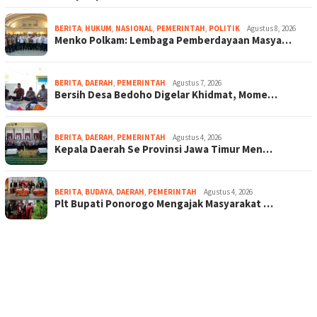
BERITA
,
HUKUM
,
NASIONAL
,
PEMERINTAH
,
POLITIK
Agustus 8, 2026
Menko Polkam: Lembaga Pemberdayaan Masya…
BERITA
,
DAERAH
,
PEMERINTAH
Agustus 7, 2026
Bersih Desa Bedoho Digelar Khidmat, Mome…
BERITA
,
DAERAH
,
PEMERINTAH
Agustus 4, 2026
Kepala Daerah Se Provinsi Jawa Timur Men…
BERITA
,
BUDAYA
,
DAERAH
,
PEMERINTAH
Agustus 4, 2026
Plt Bupati Ponorogo Mengajak Masyarakat …