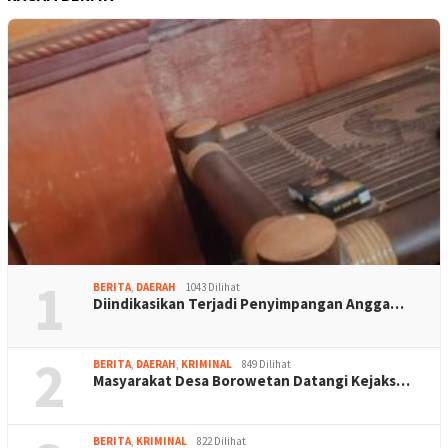
1
BERITA
,
DAERAH
1043 Dilihat
Diindikasikan Terjadi Penyimpangan Angga…
2
BERITA
,
DAERAH
,
KRIMINAL
849 Dilihat
Masyarakat Desa Borowetan Datangi Kejaks…
BERITA
,
KRIMINAL
822 Dilihat