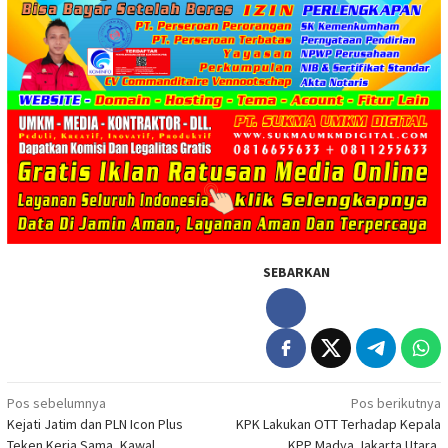
SEBARKAN
Navigasi
Pos sebelumnya
Pos berikutnya
Kejati Jatim dan PLN Icon Plus
KPK Lakukan OTT Terhadap Kepala
pos
Teken Kerja Sama, Kawal
KPP Madya Jakarta Utara,