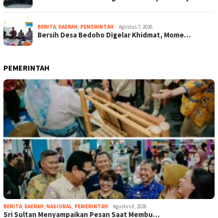
BERITA
,
DAERAH
,
PEMERINTAH
Agustus 7, 2026
Bersih Desa Bedoho Digelar Khidmat, Mome…
PEMERINTAH
BERITA
,
DAERAH
,
NASIONAL
,
PEMERINTAH
Agustus 8, 2026
Sri Sultan Menyampaikan Pesan Saat Membu…