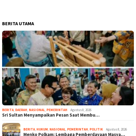
BERITA UTAMA
BERITA
,
DAERAH
,
NASIONAL
,
PEMERINTAH
Agustus 8, 2026
Sri Sultan Menyampaikan Pesan Saat Membu…
BERITA
,
HUKUM
,
NASIONAL
,
PEMERINTAH
,
POLITIK
Agustus 8, 2026
Menko Polkam: Lembaga Pemberdayaan Masya…