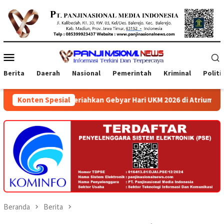
Loncat
ke
konten
Menu
Mobile
Berita
Daerah
Nasional
Pemerintah
Kriminal
Politi
ahkan Gebyar Hari UKM 2026 di Atrium Ambarrukmo Plaza
Konten Spesial
Beranda
Berita