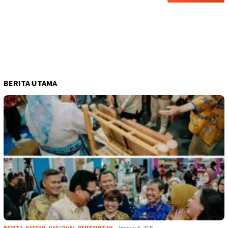
BERITA UTAMA
BERITA
,
DAERAH
,
NASIONAL
,
PEMERINTAH
Agustus 8, 2026