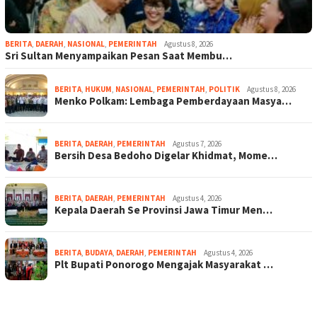
BERITA
,
DAERAH
,
NASIONAL
,
PEMERINTAH
Agustus 8, 2026
Sri Sultan Menyampaikan Pesan Saat Membu…
BERITA
,
HUKUM
,
NASIONAL
,
PEMERINTAH
,
POLITIK
Agustus 8, 2026
Menko Polkam: Lembaga Pemberdayaan Masya…
BERITA
,
DAERAH
,
PEMERINTAH
Agustus 7, 2026
Bersih Desa Bedoho Digelar Khidmat, Mome…
BERITA
,
DAERAH
,
PEMERINTAH
Agustus 4, 2026
Kepala Daerah Se Provinsi Jawa Timur Men…
BERITA
,
BUDAYA
,
DAERAH
,
PEMERINTAH
Agustus 4, 2026
Plt Bupati Ponorogo Mengajak Masyarakat …