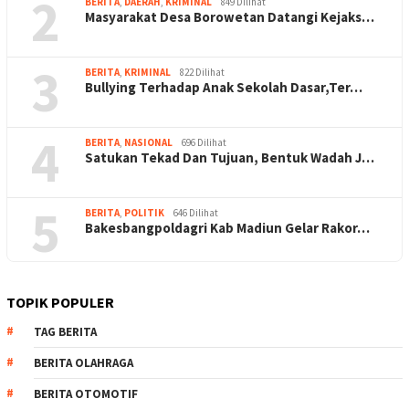
2
BERITA
,
DAERAH
,
KRIMINAL
849 Dilihat
Masyarakat Desa Borowetan Datangi Kejaks…
3
BERITA
,
KRIMINAL
822 Dilihat
Bullying Terhadap Anak Sekolah Dasar,Ter…
4
BERITA
,
NASIONAL
696 Dilihat
Satukan Tekad Dan Tujuan, Bentuk Wadah J…
5
BERITA
,
POLITIK
646 Dilihat
Bakesbangpoldagri Kab Madiun Gelar Rakor…
TOPIK POPULER
TAG BERITA
BERITA OLAHRAGA
BERITA OTOMOTIF