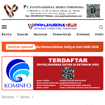
Loncat
ke
konten
Menu
Mobile
Berita
Daerah
Nasional
Pemerintah
Kriminal
Politi
gka Memeriahkan Gebyar Hari UKM 2026 di Atrium Ambarrukmo Pla
Konten Spesial
Beranda
Berita