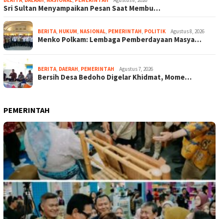
Sri Sultan Menyampaikan Pesan Saat Membu…
BERITA
,
HUKUM
,
NASIONAL
,
PEMERINTAH
,
POLITIK
Agustus 8, 2026
Menko Polkam: Lembaga Pemberdayaan Masya…
BERITA
,
DAERAH
,
PEMERINTAH
Agustus 7, 2026
Bersih Desa Bedoho Digelar Khidmat, Mome…
PEMERINTAH