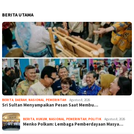
BERITA UTAMA
BERITA
,
DAERAH
,
NASIONAL
,
PEMERINTAH
Agustus 8, 2026
Sri Sultan Menyampaikan Pesan Saat Membu…
BERITA
,
HUKUM
,
NASIONAL
,
PEMERINTAH
,
POLITIK
Agustus 8, 2026
Menko Polkam: Lembaga Pemberdayaan Masya…