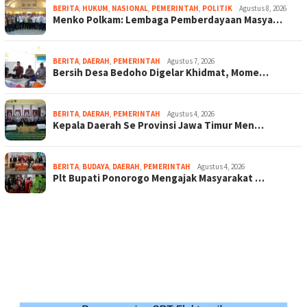
BERITA
,
HUKUM
,
NASIONAL
,
PEMERINTAH
,
POLITIK
Agustus 8, 2026
Menko Polkam: Lembaga Pemberdayaan Masya…
BERITA
,
DAERAH
,
PEMERINTAH
Agustus 7, 2026
Bersih Desa Bedoho Digelar Khidmat, Mome…
BERITA
,
DAERAH
,
PEMERINTAH
Agustus 4, 2026
Kepala Daerah Se Provinsi Jawa Timur Men…
BERITA
,
BUDAYA
,
DAERAH
,
PEMERINTAH
Agustus 4, 2026
Plt Bupati Ponorogo Mengajak Masyarakat …