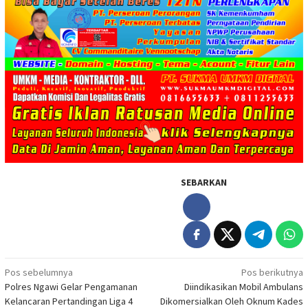
SEBARKAN
Navigasi
Pos sebelumnya
Pos berikutnya
Polres Ngawi Gelar Pengamanan
Diindikasikan Mobil Ambulans
pos
Kelancaran Pertandingan Liga 4
Dikomersialkan Oleh Oknum Kades