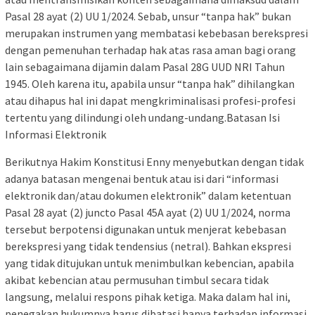
Pasal 28 ayat (2) UU 1/2024. Sebab, unsur “tanpa hak” bukan
merupakan instrumen yang membatasi kebebasan berekspresi
dengan pemenuhan terhadap hak atas rasa aman bagi orang
lain sebagaimana dijamin dalam Pasal 28G UUD NRI Tahun
1945. Oleh karena itu, apabila unsur “tanpa hak” dihilangkan
atau dihapus hal ini dapat mengkriminalisasi profesi-profesi
tertentu yang dilindungi oleh undang-undang.Batasan Isi
Informasi Elektronik
Berikutnya Hakim Konstitusi Enny menyebutkan dengan tidak
adanya batasan mengenai bentuk atau isi dari “informasi
elektronik dan/atau dokumen elektronik” dalam ketentuan
Pasal 28 ayat (2) juncto Pasal 45A ayat (2) UU 1/2024, norma
tersebut berpotensi digunakan untuk menjerat kebebasan
berekspresi yang tidak tendensius (netral). Bahkan ekspresi
yang tidak ditujukan untuk menimbulkan kebencian, apabila
akibat kebencian atau permusuhan timbul secara tidak
langsung, melalui respons pihak ketiga. Maka dalam hal ini,
penegakan hukumnya harus dibatasi hanya terhadap informasi