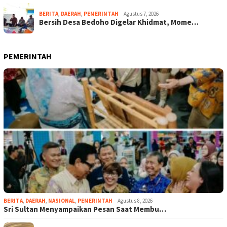
BERITA
,
DAERAH
,
PEMERINTAH
Agustus 7, 2026
Bersih Desa Bedoho Digelar Khidmat, Mome…
PEMERINTAH
BERITA
,
DAERAH
,
NASIONAL
,
PEMERINTAH
Agustus 8, 2026
Sri Sultan Menyampaikan Pesan Saat Membu…