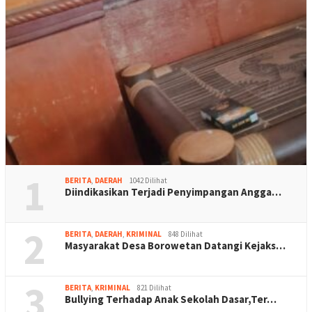
1
BERITA
,
DAERAH
1042 Dilihat
Diindikasikan Terjadi Penyimpangan Angga…
2
BERITA
,
DAERAH
,
KRIMINAL
848 Dilihat
Masyarakat Desa Borowetan Datangi Kejaks…
3
BERITA
,
KRIMINAL
821 Dilihat
Bullying Terhadap Anak Sekolah Dasar,Ter…