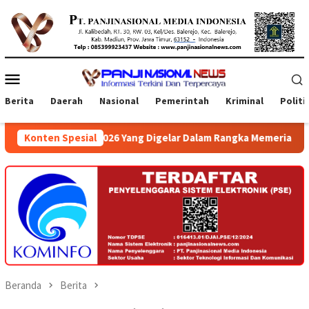
Loncat
ke
konten
Menu
Mobile
Berita
Daerah
Nasional
Pemerintah
Kriminal
Politi
gelar Dalam Rangka Memeriahkan Gebyar Hari UKM 2026 di Atrium
Konten Spesial
Beranda
Berita