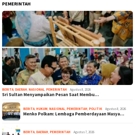
PEMERINTAH
BERITA
,
DAERAH
,
NASIONAL
,
PEMERINTAH
Agustus 8, 2026
Sri Sultan Menyampaikan Pesan Saat Membu…
BERITA
,
HUKUM
,
NASIONAL
,
PEMERINTAH
,
POLITIK
Agustus 8, 2026
Menko Polkam: Lembaga Pemberdayaan Masya…
BERITA
,
DAERAH
,
PEMERINTAH
Agustus 7, 2026