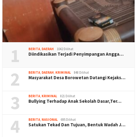
1
BERITA
,
DAERAH
1042 Dilihat
Diindikasikan Terjadi Penyimpangan Angga…
2
BERITA
,
DAERAH
,
KRIMINAL
848 Dilihat
Masyarakat Desa Borowetan Datangi Kejaks…
3
BERITA
,
KRIMINAL
821 Dilihat
Bullying Terhadap Anak Sekolah Dasar,Ter…
4
BERITA
,
NASIONAL
695 Dilihat
Satukan Tekad Dan Tujuan, Bentuk Wadah J…