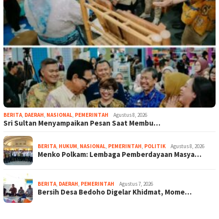
BERITA
,
DAERAH
,
NASIONAL
,
PEMERINTAH
Agustus 8, 2026
Sri Sultan Menyampaikan Pesan Saat Membu…
BERITA
,
HUKUM
,
NASIONAL
,
PEMERINTAH
,
POLITIK
Agustus 8, 2026
Menko Polkam: Lembaga Pemberdayaan Masya…
BERITA
,
DAERAH
,
PEMERINTAH
Agustus 7, 2026
Bersih Desa Bedoho Digelar Khidmat, Mome…