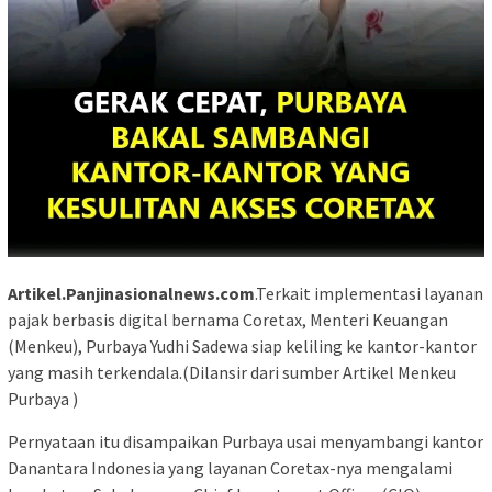
Artikel.Panjinasionalnews.com
.Terkait implementasi layanan
pajak berbasis digital bernama Coretax, Menteri Keuangan
(Menkeu), Purbaya Yudhi Sadewa siap keliling ke kantor-kantor
yang masih terkendala.(Dilansir dari sumber Artikel Menkeu
Purbaya )
Pernyataan itu disampaikan Purbaya usai menyambangi kantor
Danantara Indonesia yang layanan Coretax-nya mengalami