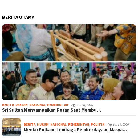
BERITA UTAMA
BERITA
,
DAERAH
,
NASIONAL
,
PEMERINTAH
Agustus 8, 2026
Sri Sultan Menyampaikan Pesan Saat Membu…
BERITA
,
HUKUM
,
NASIONAL
,
PEMERINTAH
,
POLITIK
Agustus 8, 2026
Menko Polkam: Lembaga Pemberdayaan Masya…