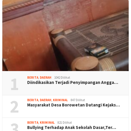
1
BERITA
,
DAERAH
1042 Dilihat
Diindikasikan Terjadi Penyimpangan Angga…
2
BERITA
,
DAERAH
,
KRIMINAL
847 Dilihat
Masyarakat Desa Borowetan Datangi Kejaks…
3
BERITA
,
KRIMINAL
821 Dilihat
Bullying Terhadap Anak Sekolah Dasar,Ter…