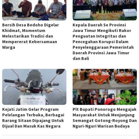
Bersih Desa Bedoho Digelar
Kepala Daerah Se Provinsi
Khidmat, Momentum
Jawa Timur Mengikuti Rakor
Melestarikan Tradisi dan
Penguatan Integritas dan
Mempererat Kebersamaan
Pencegahan Korupsi Dalam
Warga
Penyelenggaraan Pemerintah
Daerah Provinsi Jawa Timur
dan Bali
Kejati Jatim Gelar Program
Plt Bupati Ponorogo Mengajak
Pelelangan Terbuka, Berbagai
Masyarakat Untuk Menjunjung
Barang Sitaan Dipajang Untuk
Semangat Gotong-Royong Dan
Dijual Dan Masuk Kas Negara
Nguri-Nguri Warisan Budaya