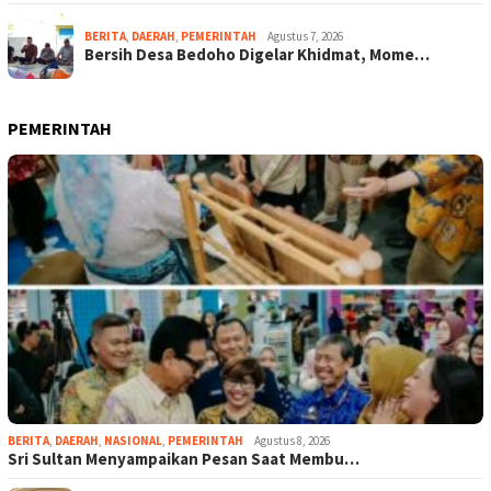
BERITA
,
DAERAH
,
PEMERINTAH
Agustus 7, 2026
Bersih Desa Bedoho Digelar Khidmat, Mome…
PEMERINTAH
BERITA
,
DAERAH
,
NASIONAL
,
PEMERINTAH
Agustus 8, 2026
Sri Sultan Menyampaikan Pesan Saat Membu…