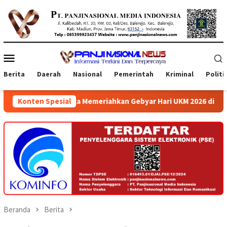
Loncat
ke
konten
Menu
Mobile
Berita
Daerah
Nasional
Pemerintah
Kriminal
Politi
gka Memeriahkan Gebyar Hari UKM 2026 di Atrium Ambarrukmo Pla
Konten Spesial
Beranda
Berita