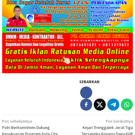
SEBARKAN
Navigasi
Pos sebelumnya
Pos berikutnya
Polri Berkomitmen Dukung
Kejari Trenggalek Jerat Tiga
pos
Kesuksesan Program Asta Cita
Tersangka Korupsi Dana KUR