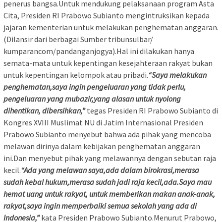
penerus bangsa.Untuk mendukung pelaksanaan program Asta
Cita, Presiden RI Prabowo Subianto mengintruksikan kepada
jajaran kementerian untuk melakukan penghematan anggaran.
(Dilansir dari berbagai Sumber tribunsulbar/
kumparancom/pandanganjogya).Hal ini dilakukan hanya
semata-mata untuk kepentingan kesejahteraan rakyat bukan
untuk kepentingan kelompok atau pribadi.
“Saya melakukan
penghematan,saya ingin pengeluaran yang tidak perlu,
pengeluaran yang mubazir,yang alasan untuk nyolong
dihentikan, dibersihkan,”
tegas Presiden RI Prabowo Subianto di
Kongres XVIII Muslimat NU di Jatim Internasional Presiden
Prabowo Subianto menyebut bahwa ada pihak yang mencoba
melawan dirinya dalam kebijakan penghematan anggaran
ini.Dan menyebut pihak yang melawannya dengan sebutan raja
kecil.
“Ada yang melawan saya,ada dalam birokrasi,merasa
sudah kebal hukum,merasa sudah jadi raja kecil,ada.Saya mau
hemat uang untuk rakyat, untuk memberikan makan anak-anak,
rakyat,saya ingin memperbaiki semua sekolah yang ada di
Indonesia,”
kata Presiden Prabowo Subianto.Menurut Prabowo,