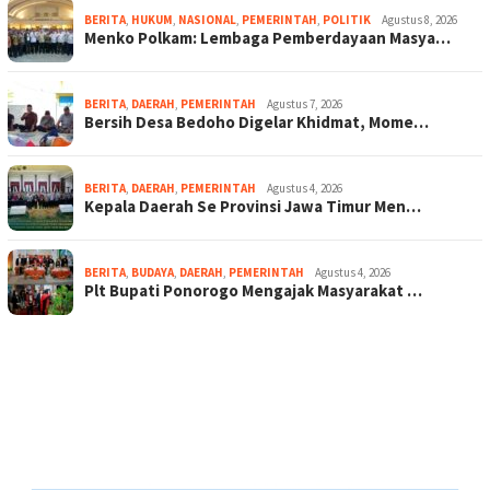
BERITA
,
HUKUM
,
NASIONAL
,
PEMERINTAH
,
POLITIK
Agustus 8, 2026
Menko Polkam: Lembaga Pemberdayaan Masya…
BERITA
,
DAERAH
,
PEMERINTAH
Agustus 7, 2026
Bersih Desa Bedoho Digelar Khidmat, Mome…
BERITA
,
DAERAH
,
PEMERINTAH
Agustus 4, 2026
Kepala Daerah Se Provinsi Jawa Timur Men…
BERITA
,
BUDAYA
,
DAERAH
,
PEMERINTAH
Agustus 4, 2026
Plt Bupati Ponorogo Mengajak Masyarakat …