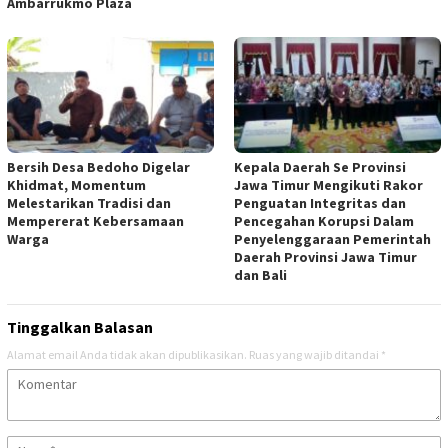
Ambarrukmo Plaza
Bersih Desa Bedoho Digelar
Kepala Daerah Se Provinsi
Khidmat, Momentum
Jawa Timur Mengikuti Rakor
Melestarikan Tradisi dan
Penguatan Integritas dan
Mempererat Kebersamaan
Pencegahan Korupsi Dalam
Warga
Penyelenggaraan Pemerintah
Daerah Provinsi Jawa Timur
dan Bali
Tinggalkan Balasan
Alamat email Anda tidak akan dipublikasikan.
Ruas yang wajib ditandai
*