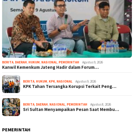
BERITA
,
DAERAH
,
HUKUM
,
NASIONAL
,
PEMERINTAH
Agustus 9, 2026
Kanwil Kemenkum Jateng Hadir dalam Forum…
BERITA
,
HUKUM
,
KPK
,
NASIONAL
Agustus 9, 2026
KPK Tahan Tersangka Korupsi Terkait Peng…
BERITA
,
DAERAH
,
NASIONAL
,
PEMERINTAH
Agustus 8, 2026
Sri Sultan Menyampaikan Pesan Saat Membu…
PEMERINTAH