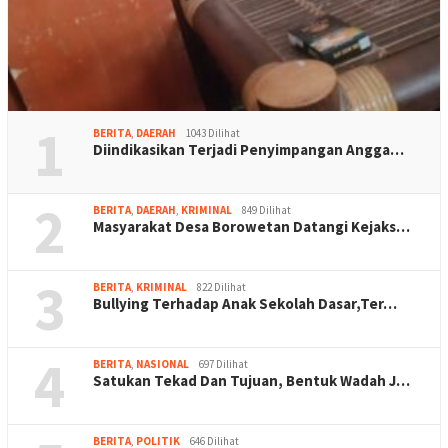
1
BERITA
,
DAERAH
1043 Dilihat
Diindikasikan Terjadi Penyimpangan Angga…
2
BERITA
,
DAERAH
,
KRIMINAL
849 Dilihat
Masyarakat Desa Borowetan Datangi Kejaks…
3
BERITA
,
KRIMINAL
822 Dilihat
Bullying Terhadap Anak Sekolah Dasar,Ter…
4
BERITA
,
NASIONAL
697 Dilihat
Satukan Tekad Dan Tujuan, Bentuk Wadah J…
BERITA
,
POLITIK
646 Dilihat