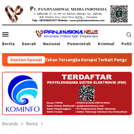
Loncat
ke
konten
Menu
Mobile
Berita
Daerah
Nasional
Pemerintah
Kriminal
Politi
KPK Tahan Tersangka Korupsi Terkait Pengadaan Digitalisasi
Konten Spesial
Beranda
Berita