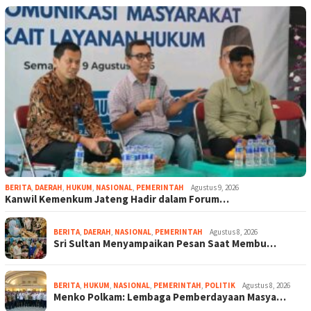
BERITA
,
DAERAH
,
HUKUM
,
NASIONAL
,
PEMERINTAH
Agustus 9, 2026
Kanwil Kemenkum Jateng Hadir dalam Forum…
BERITA
,
DAERAH
,
NASIONAL
,
PEMERINTAH
Agustus 8, 2026
Sri Sultan Menyampaikan Pesan Saat Membu…
BERITA
,
HUKUM
,
NASIONAL
,
PEMERINTAH
,
POLITIK
Agustus 8, 2026
Menko Polkam: Lembaga Pemberdayaan Masya…